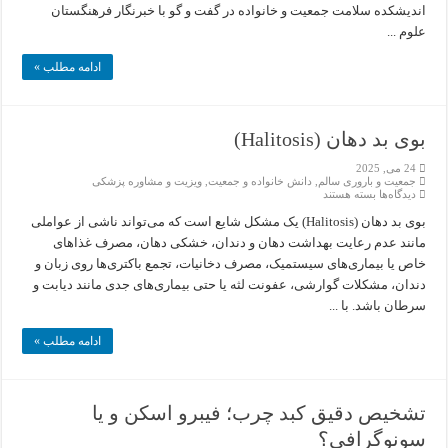
اندیشکده سلامت جمعیت و خانواده در گفت و گو با خبرنگار فرهنگستان
ایران
و
علوم ...
راه
حل
های
ادامه مطلب »
پیش
رو
بوی بد دهان (Halitosis)
24 می, 2025
جمعیت و باروری سالم
,
دانش خانواده و جمعیت
,
ویزیت و مشاوره پزشکی
برای
دیدگاه‌ها
بسته هستند
بوی
بد
بوی بد دهان (Halitosis) یک مشکل شایع است که می‌تواند ناشی از عواملی
دهان
مانند عدم رعایت بهداشت دهان و دندان، خشکی دهان، مصرف غذاهای
(Halitosis)
خاص یا بیماری‌های سیستمیک، مصرف دخانیات، تجمع باکتری‌ها روی زبان و
دندان، مشکلات گوارشی، عفونت لثه یا حتی بیماری‌های جدی مانند دیابت و
سرطان باشد. با ...
ادامه مطلب »
تشخیص دقیق کبد چرب؛ فیبرو اسکن و یا
سونوگرافی؟