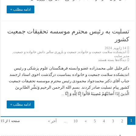
پی
دارد.
ادامه مطلب »
تسلیت به رئیس محترم موسسه تحقیقات جمعیت
کشور
14 ژانویه, 2024
اندیشکده سلامت جمعیت و خانواده
,
جمعیت و باروری سالم
,
دانش خانواده و جمعیت
,
مدیر سایت
برای
دیدگاه‌ها
بسته هستند
تسلیت
به
دکترخلیل علی محمدزاده عضو وابسته فرهنگستان علوم پزشکی و رئیس
رئیس
اندیشکده سلامت جمعیت و خانواده بمناسبت درگذشت اخوی استاد ارجمند
محترم
موسسه
جناب آقای دکتر محمدجواد محمودی رئیس محترم موسسه تحقیقات جمعیت
تحقیقات
کشور پیام تسلیت صادر کردند. بسم الله الرحمن الرحیم وَبَشِّرِ الصَّابرِینَ
جمعیت
کشور
الَّذینَ إِذَا أَصَابَتْهُمْ مُصِیبَهٌ قَالُوا إِنَّا لِلَّهِ وَ إِنَّا ...
ادامه مطلب »
1
2
3
4
5
»
10
...
آخر »
صفحه 1 از 15