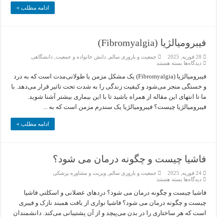
(گفت
ادامه مطلب »
و
گوی
جدید،
اسفند
۱۴۰۳)
فیبرومیالژیا (Fibromyalgia)
28 فوریه, 2025
جمعیت و باروری سالم
,
دانش خانواده و جمعیت
,
دانشگاهی
برای
دیدگاه‌ها
بسته هستند
فیبرومیالژیا
(Fibromyalgia)
فیبرومیالژیا (Fibromyalgia) یک مشکل مزمن یا طولانی‌مدت است که به درد
و خستگی منجر می‌شود و کیفیت زندگی را به شدت تحت تاثیر قرار می‌دهد. با
ما تا انتهای این مقاله از همراه باشید تا با این بیماری بیشتر آشنا شوید.
فیبرومیالژیا چیست؟ فیبرومیالژیا یک سندرم مزمن است که به ...
ادامه مطلب »
فاشیا چیست و چگونه درمان می شود؟
24 فوریه, 2025
جمعیت و باروری سالم
,
ویزیت و مشاوره پزشکی
برای
دیدگاه‌ها
بسته هستند
فاشیا
چیست
فاشیا چیست و چگونه درمان می شود؟ دردهای عضلانی و اسکلتی فاشیا
و
چیست و چگونه درمان می شود؟ فاشیا نواری از بافت همبند نازک و فیبری
چگونه
درمان
است که هر ساختاری را در بدن می‌پیچد و از آن پشتیبانی می‌کند. دانشمندان
می