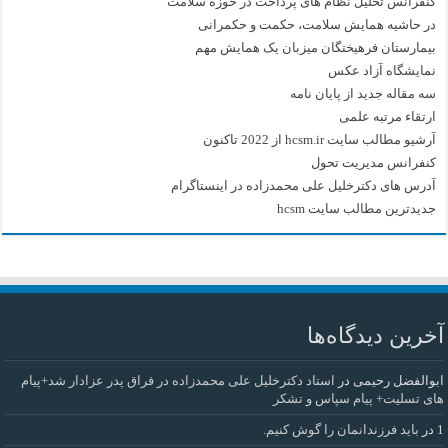
کنفرانس تحلیل نظام های پرداخت در حوزه سلامت
در حاشیه همایش سلامت، حکمت و حکمرانی
بیمارستان فرهیختگان میزبان یک همایش مهم
نمایشگاه آزاد عکس
سه مقاله جدید از پایان نامه
ارتقاء مرتبه علمی
آرشیو مطالب سایت hcsm.ir از 2022 تاکنون
کنفرانس مدیریت تحول
آدرس های دکترخلیل علی محمدزاده در اینستاگرام
جدیدترین مطالب سایت hcsm
آخرین دیدگاه‌ها
ابوالفضل رحیمی
در
استاد دکترخلیل علی محمدزاده در فراق پدر عزادار شد+پیام
های تسلیت+ پیام سپاس و تشکر
1
در
باید فرزندانمان را گوش کنیم.