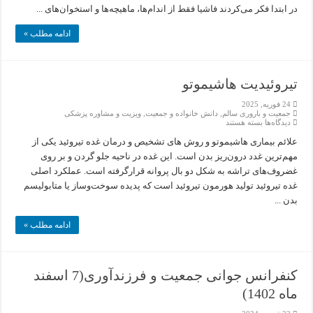
در ابتدا فکر می‌کردند فاشیا فقط از اندام‌ها، ماهیچه‌ها و استخوان‌های ...
شود؟
ادامه مطلب »
تیروئیدیت هاشیموتو
24 فوریه, 2025
جمعیت و باروری سالم
,
دانش خانواده و جمعیت
,
ویزیت و مشاوره پزشکی
برای
دیدگاه‌ها
بسته هستند
تیروئیدیت
هاشیموتو
علائم بیماری هاشیموتو و روش های تشخیص و درمان غده تیروئید یکی از
مهم‌ترین غدد درون‌ریز بدن است. این غده در ناحیه جلو گردن و بر روی
غضروف‌های تراشه به شکل دو بال پروانه قرارگرفته است. عملکرد اصلی
غده تیروئید تولید هورمون تیروئید است که پدیده سوخت‌وساز یا متابولیسم
بدن ...
ادامه مطلب »
کنفرانس جوانی جمعیت و فرزندآوری(7 اسفند
ماه 1402)