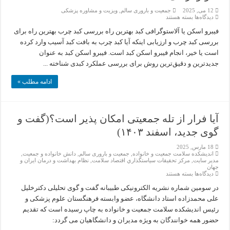
12 می, 2025
جمعیت و باروری سالم
,
ویزیت و مشاوره پزشکی
برای
دیدگاه‌ها
بسته هستند
تشخیص
دقیق
فیبرو اسکن یا آلاستوگرافی کبد بهترین راه بررسی کبد چرب بهترین راه برای
کبد
بررسی کبد چرب و ارزیابی اینکه آیا کبد چرب به بافت کبد آسیب وارد کرده
چرب؛
فیبرو
است یا خیر، انجام فیبرو اسکن کبد است. فیبرو اسکن کبد به عنوان
اسکن
جدیدترین و دقیق‌ترین روش برای بررسی عملکرد کبدی شناخته ...
و
یا
سونوگرافی؟
ادامه مطلب »
آیا فرار از تله جمعیتی امکان پذیر است؟(گفت و
گوی جدید، اسفند ۱۴۰۳)
18 مارس, 2025
اندیشکده سلامت جمعیت و خانواده
,
جمعیت و باروری سالم
,
دانش خانواده و جمعیت
,
مدیر سایت
,
مركز تحقيقات سياستگذاري اقتصاد سلامت
,
نظام بهداشت و درمان ایران و
جهان
برای
دیدگاه‌ها
بسته هستند
آیا
فرار
در سومین شماره نشریه الکترونیکی طبیبانه گفت و گوی تحلیلی دکترخلیل
از
علی محمدزاده استاد دانشگاه، عضو وابسته فرهنگستان علوم پزشکی و
تله
جمعیتی
رئیس اندیشکده سلامت جمعیت و خانواده به چاپ رسیده است که تقدیم
امکان
حضور همه خوانندگان به ویژه مدیران و دانشگاهیان می گردد:
پذیر
است؟