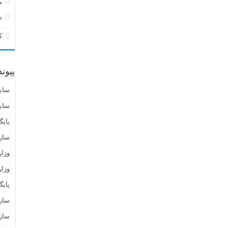
م
ن
ک
پیون
سای
سای
پایگ
ساز
وزا
وزار
پای
سازم
سازم