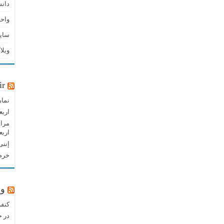
دان
واحد
سای
وبلا
ir
نماه
اربع
مراس
اربع
إننی
خرم 
وب
کنفر
در 