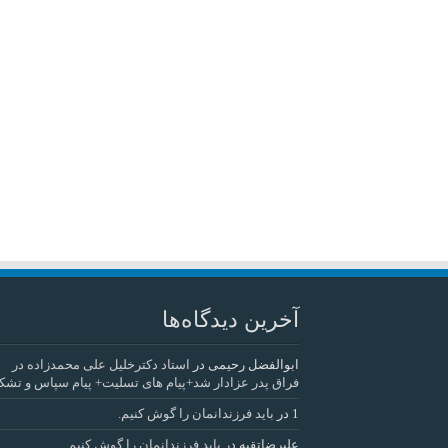
آخرین دیدگاه‌ها
ابوالفضل رحیمی
در
استاد دکترخلیل علی محمدزاده در
فراق پدر عزادار شد+پیام های تسلیت+ پیام سپاس و تشک
1
در
باید فرزندانمان را گوش کنیم.
علیرضاتقیه
در
باید فرزندانمان را گوش کنیم.