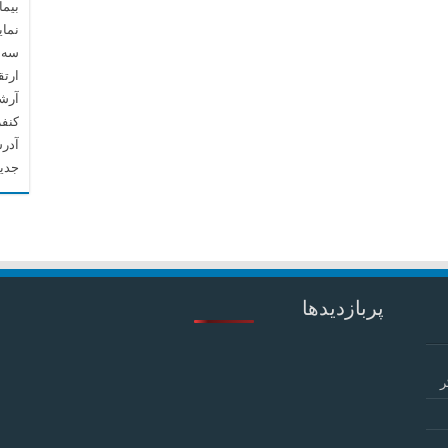
بیما
نما
سه م
ارتق
آرشیو م
کنف
آدرس
جدید
پربازدیدها
ر