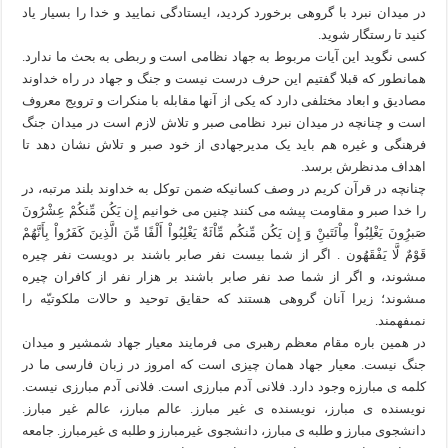
در ميدان نبرد با گروهى برخورد كرديد، ايستادگى نماييد و خدا را بسيار ياد
كنيد تا رستگار شويد.
کسی نگوید این آیات مربوط به جهاد نظامی است و ربطی به بحث ما ندارد.
همانطور که قبلا گفتیم این حرف درست نیست و جنگ و جهاد در راه خداوند
مصادیق و ابعاد مختلفی دارد که یکی از آنها مقابله با منکرات و ترویج معروف
است و چنانچه در میدان نبرد نظامی صبر و تلاش لازم است در میدان جنگ
فرهنگی و غیره هم باید یک مدیرجهادی از خود صبر و تلاش نشان دهد تا
اهداف مدنظرش برسد.
چنانچه در قرآن کریم در وصف کسانیکه ضمن توکل به خداوند بلند مرتبه، در
را خدا صبر و مقاومت پیشه می کنند چنین می خوانیم إِن يَكُن مِّنكُمْ عِشْرُونَ
صَبرُِونَ يَغْلِبُواْ مِاْئَتَينْ‏ِ وَ إِن يَكُن مِّنكُم مِّاْئَةٌ يَغْلِبُواْ أَلْفًا مِّنَ الَّذِينَ كَفَرُواْ بِأَنَّهُمْ
قَوْمٌ لَّا يَفْقَهُون‏ . اگر از شما بيست نفر صابر باشند بر دويست نفر چيره
مى‏شوند، و اگر از شما صد نفر صابر باشند بر هزار نفر از كافران چيره
مى‏شوند؛ زيرا آنان گروهى هستند كه حقايق توحيد و حالات ملكوتيّه را
نمى‏فهمند.
در همین باره مقام معظم رهبری می فرمایند معیار جهاد شمشیر و میدان
جنگ نیست. معیار جهاد همان چیزی است که امروز در زبان فارسی ما در
کلمه‏ ی مبارزه وجود دارد. فلانی آدم مبارزی است. فلانی آدم مبارزی نیست.
نویسنده‏ ی مبارز، نویسنده ‏ی غیر مبارز. عالم مبارز، عالم غیر مبارز.
دانشجوی مبارز و طلبه‏ ی مبارز، دانشجوی غیر‏مبارز و طلبه‏ ی غیر‏مبارز. جامعه‏