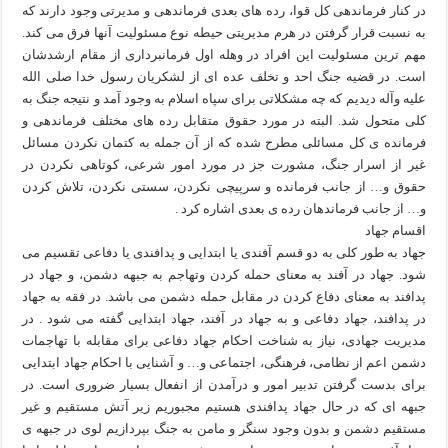
در کنار فرماندهی کل قوا، رده های بعدی فرماندهی و مدیرتی وجود دارند که
به نسبت قرار گرفتن در هرم مدیریتی حیطه نوع مسئولیت آنها فرق می کند.
مهم ترین مسئولیت این افراد در وهله اول فرمانبرداری از مقام ارشدشان
است. در قضیه جنگ احد و تخلف عده ای از لشکریان رسول خدا صلی الله
علیه وآله دیدیم که چه مشکلاتی برای سپاه اسلام به وجود آمد و نتیجه جنگ به
کلی متحول شد. البته در مورد حقوق متقابل رده های مختلف فرماندهی و
فرمانده ی کل مسائلی مطرح شده که از آن جمله به کتمان نکردن مسائل
غیر از اسرار جنگ، مشورت جز در مورد امور شرعی، کوتاهی نکردن در
حقوق و… از جانب فرمانده و سرپیچی نکردن، سستی نکردن، تلاش کردن
و… از جانب فرماندهان رده ی بعدی اشاره کرد .
اقسام جهاد
جهاد به طور کلی به دو قسم آفندی یا ابتدایی و پدافندی یا دفاعی تقسیم می
شود. جهاد در آفند به معنای حمله کردن وتهاجم به جبهه دشمن، و جهاد در
پدافند به معنای دفاع کردن در مقابل حمله دشمن می باشد. در فقه به جهاد
در پدافند، جهاد دفاعی و به جهاد در آفند، جهاد ابتدایی گفته می شود . در
مدیریت جهادی، نیاز به شناخت احکام جهاد دفاعی برای مقابله با تهاجمات
دشمن اعم از نظامی، فرهنگی، اجتماعی و… و آشنایی با احکام جهاد ابتدایی
برای بدست گرفتن تدبیر امور و درآمدن از انفعال بسیار ضروری است. در
جبهه ای که در حال جهاد پدافندی هستیم مجبوریم زیر آتش مستقیم و غیر
مستقیم دشمن و بدون وجود سنگر و مامن به جنگ بپردازیم لوی در جبهه ی