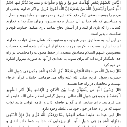
النَّاسَ بَعْضَهُمْ بِبَعْضٍ لَهُدِّمَتْ صَوامِعُ وَ بِيَعٌ وَ صَلَواتٌ وَ مَساجِدُ يُذْكَرُ فيهَا اسْمُ
اللَّهِ كَثيراً وَ لَيَنْصُرَنَّ اللَّهُ مَنْ يَنْصُرُهُ إِنَّ اللَّهَ لَقَوِيٌّ عَزيزٌ . و اگر خداوند بعضى از
مردم را بوسيله بعضى ديگر دفع نكند، ديرها و صومعه‏ها، و معابد يهود و نصارا،
و مساجدى كه نام خدا در آن بسيار برده مى‏شود، ويران مى‏گردد! و خداوند
كسانى را كه يارى او كنند و از آيينش دفاع نمايند يارى مى‏كند؛ خداوند قوى و
شكست ناپذير است.
در این آیه به مصادیق مهم عبودیت و معنویت که همان محل عبادت خداوند
است اشاره نسبت به تکریم، مرمت و دفاع از آن تاکید شده است. حضرات
معصومین علیهم السلام مصادیق متعددی از حفظ معنویات را مجاهدت در راه
خدا نامگذار کرده اند که برای نمونه به تعدادی از آنها به صورت تیتروار اشاره
خواهیم کرد.
قَالَ رَسُولُ اللَّهِ ص حَمَلَةُ الْقُرْآنِ عُرَفَاءُ أَهْلِ الْجَنَّةِ وَ الْمُجَاهِدُونَ فِي سَبِيلِ اللَّهِ .
حضرت رسول اکردم صلی الله علیه وآله می فرمایند: حاملان قرآن عرفاء
بهشت و مجاهدان در راه خدا هستند.
قَالَ رَسُولُ اللَّهِ ص لِلْمُؤَذِّنِ فِيمَا بَيْنَ الْأَذَانِ وَ الْإِقَامَةِ مِثْلُ أَجْرِ الشَّهِيدِ
الْمُتَشَحِّطِ بِدَمِهِ فِي سَبِيلِ اللَّهِ تَعَالَى . رسول گرامی اسلام صلی الله علیه وآله
می فرمایند: برای شخص اذان گو در فاصله اذان و اقامه، ثوابی مانند ثواب
شهید که در راه خدا در خون خود می غلطد وجود دارد.
قال ابی عبدالله علیه السلام أَنْفِقُوا مِمَّا رَزَقَكُمُ اللَّهُ عَزَّ وَ جَلَّ فَإِنَّ الْمُنْفِقَ
بِمَنْزِلَةِ الْمُجَاهِدِ فِي سَبِيلِ اللَّهِ . از چیزهایی که خدا به شما داده انفاق و