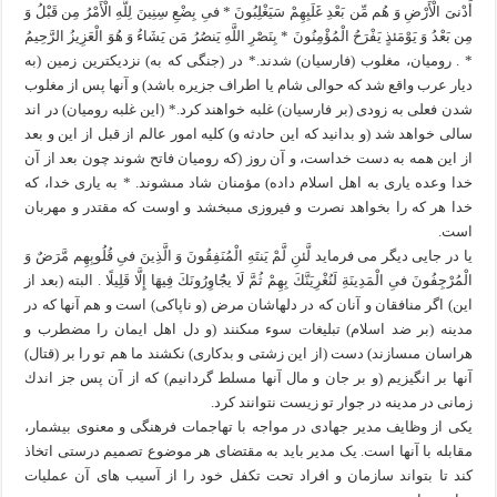
أَدْنىَ الْأَرْضِ وَ هُم مِّن بَعْدِ غَلَبِهِمْ سَيَغْلِبُونَ * فىِ بِضْعِ سِنِينَ لِلَّهِ الْأَمْرُ مِن قَبْلُ وَ
مِن بَعْدُ وَ يَوْمَئذٍ يَفْرَحُ الْمُؤْمِنُونَ * بِنَصْرِ اللَّهِ يَنصُرُ مَن يَشَاءُ وَ هُوَ الْعَزِيزُ الرَّحِيمُ
* . روميان، مغلوب (فارسيان) شدند.* در (جنگى كه به) نزديكترين زمين (به
ديار عرب واقع شد كه حوالى شام يا اطراف جزيره باشد) و آنها پس از مغلوب
شدن فعلى به زودى (بر فارسيان) غلبه خواهند كرد.* (اين غلبه روميان) در اند
سالى خواهد شد (و بدانيد كه اين حادثه و) كليه امور عالم از قبل از اين و بعد
از اين همه به دست خداست، و آن روز (كه روميان فاتح شوند چون بعد از آن
خدا وعده يارى به اهل اسلام داده) مؤمنان شاد مى‏شوند. * به يارى خدا، كه
خدا هر كه را بخواهد نصرت و فيروزى مى‏بخشد و اوست كه مقتدر و مهربان
است.
یا در جایی دیگر می فرماید لَّئنِ لَّمْ يَنتَهِ الْمُنَفِقُونَ وَ الَّذِينَ فىِ قُلُوبِهِم مَّرَضٌ وَ
الْمُرْجِفُونَ فىِ الْمَدِينَةِ لَنُغْرِيَنَّكَ بِهِمْ ثُمَّ لَا يجَُاوِرُونَكَ فِيهَا إِلَّا قَلِيلًا . البته (بعد از
اين) اگر منافقان و آنان كه در دلهاشان مرض (و ناپاكى) است و هم آنها كه در
مدينه (بر ضد اسلام) تبليغات سوء مى‏كنند (و دل اهل ايمان را مضطرب و
هراسان مى‏سازند) دست (از اين زشتى و بدكارى) نكشند ما هم تو را بر (قتال)
آنها بر انگيزيم (و بر جان و مال آنها مسلط گردانيم) كه از آن پس جز اندك
زمانى در مدينه در جوار تو زيست نتوانند كرد.
یکی از وظایف مدیر جهادی در مواجه با تهاجمات فرهنگی و معنوی بیشمار،
مقابله با آنها است. یک مدیر باید به مقتضای هر موضوع تصمیم درستی اتخاذ
کند تا بتواند سازمان و افراد تحت تکفل خود را از آسیب های آن عملیات