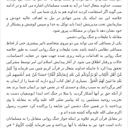
نیست. خداوند متعال ابتدا در آیه به همت مسلمانان اشاره می کند و در ادامه
می گوید اگر استقامت کردید خداوند هم به یاری شما می آید.
خلاصه این بند اینکه یک مدیر جهادی در نیل به اهداف عالیه خودش و
سازمانش تحت مدیریتش ابتدا باید توکل به خدا و سپس کوشش و پشتکار از
خود نشان دهد تا بتوان بر مشکلات پیروز شود.
مقابله با تبلیغات و جنگ روانی دشمن
یکی از مسائلی که می تواند بین دو نیروی متخاصم تاثیر بیشتری حتی از لحاظ
مسائلی نظامی داشته باشد بحث تبلیغات و جنگ روانی است. به طور خلاصه
جنگ روانی به اقدامات برنامه ریزی شده جهت نفوذ در عقاید، احساسات،
حالات و رفتار اطلاق می شود. از آغاز پیدایش اسلام این امر توسط مشرکین
تحقق پیدا کرد تا جاییکه خداوند متعال در قرآن کریم چنین می فرماید وَدَّ كَثِيرٌ
مِّنْ أَهْلِ الْكِتَابِ لَوْ يَرُدُّونَكُم مِّن بَعْدِ إِيمَانِكُمْ كُفَّارًا حَسَدًا مِّنْ عِندِ أَنفُسِهِم مِّن
بَعْدِ مَا تَبَينَ‏َ لَهُمُ الْحَقُّ . بسيارى از اهل كتاب آرزو دارند كه شما را از ايمان به
كفر برگردانند به سبب رشك و حسدى كه در نفس خود بر ايمان شما برند بعد
از آنكه حق بر آنها آشكار گرديد. یا مثلا در جنگ احد ابتدا ابوسفیان دست به
تخریب روحیه مسلمین زد که پیامبر صلی الله علیه وآله به مقابله با وی
پرداختند یا در همین جنگ دشمن این شایعه را پراکنده کرد حضرت رسول
اکرم صلی الله علیه وآله کشته شده اند و…
در مقابل قرآن کریم علاوه بر اینکه جواز جنگ روانی متقابل را به مسلمانان
داده است خود نیز به مقابله با آنها پرداخته و می فرماید غُلِبَتِ الرُّومُ * فىِ