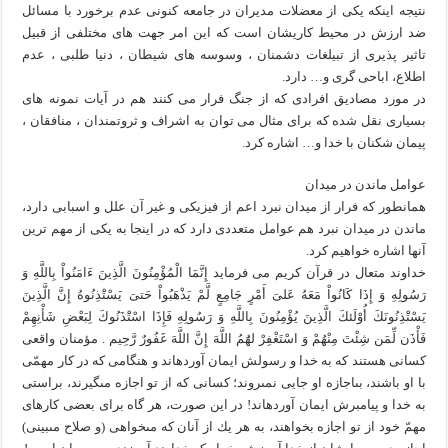
نتیجه اینکه یکی از معضلات مدیران در جامعه کنونی عدم برخورد با مسائل
ضد ارزش در محیط کاریشان است که این امر جهت های مختلفی از قبیل
تاثیر پذیری از تبیلغات دشمنان ، وسوسه های شیطان ، دنیا طلبی ، عدم
اطلاع، اباحی گری و… دارد.
در مورد مصادیق افرادی که از جنگ فرار می کنند هم در آیات نمونه های
بسیاری نقل شده که برای مثال می توان به اشراف و ثروتمندان ، منافقان ،
پیمان شکنان با خدا و… اشاره کرد.
عوامل ماندن در میدان
همانطور که فرار از میدان نبرد اعم از فیزیکی و غیر آن علل و اسبابی دارد،
ماندن در میدان نبرد هم عوامل متعددی دارد که در اینجا به یکی از مهم ترین
آنها اشاره خواهیم کرد.
خداوند متعال در قرآن کریم می فرماید إِنَّمَا الْمُؤْمِنُونَ الَّذِينَ ءَامَنُواْ بِاللَّهِ وَ
رَسُولِهِ وَ إِذَا كَانُواْ مَعَهُ عَلىَ أَمْرٍ جَامِعٍ لَّمْ يَذْهَبُواْ حَتىَ‏ يَسْتَْذِنُوهُ إِنَّ الَّذِينَ
يَسْتَْذِنُونَكَ أُوْلَئكَ الَّذِينَ يُؤْمِنُونَ بِاللَّهِ وَ رَسُولِهِ فَإِذَا اسْتَْذَنُوكَ لِبَعْضِ شَأْنِهِمْ
فَأْذَن لِّمَن شِئْتَ مِنْهُمْ وَ اسْتَغْفِرْ لهَُمُ اللَّهَ إِنَّ اللَّهَ غَفُورٌ رَّحِيم‏ . مؤمنان واقعى
كسانى هستند كه به خدا و رسولش ايمان آورده‏اند و هنگامى كه در كار مهمّى
با او باشند، بى‏اجازه او جايى نمى‏روند؛ كسانى كه از تو اجازه مى‏گيرند، براستى
به خدا و پيامبرش ايمان آورده‏اند! در اين صورت، هر گاه براى بعضى كارهاى
مهمّ خود از تو اجازه بخواهند، به هر يك از آنان كه مى‏خواهى (و صلاح مى‏بينى)