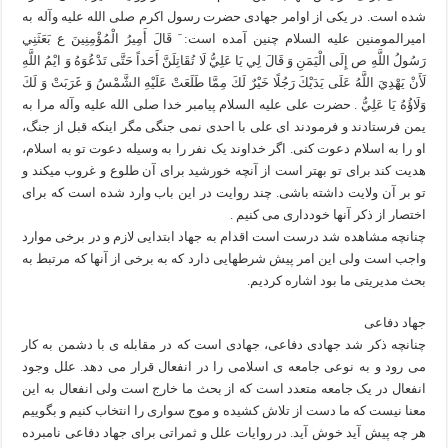
شده است. در یکی از اوامر جهادی حضرت رسول اکرم صلی الله علیه وآله به
امیرالمومنین علیه السلام چنین آمده است: َ قَالَ أَمِيرُ الْمُؤْمِنِينَ ع بَعَثَنِي
رَسُولُ اللَّهِ ص إِلَى الْيَمَنِ وَ قَالَ لِي يَا عَلِيُّ لَا تُقَاتِلَنَّ أَحَداً حَتَّى تَدْعُوَهُ وَ ايْمُ اللَّهِ
لَأَنْ يَهْدِيَ اللَّهُ عَلَى يَدَيْكَ رَجُلًا خَيْرٌ لَكَ مِمَّا طَلَعَتْ عَلَيْهِ الشَّمْسُ وَ غَرَبَتْ وَ لَكَ
وَلَاؤُهُ يَا عَلِيُّ . حضرت علی علیه السلام پیامبر خدا صلی الله علیه وآله مرا به
یمن فرستادند و فرمودند ای علی با احدی نمی جنگی مگر اینکه قبل از جنگ،
او را به اسلام دعوت کنی. اگر خداوند یک نفر را به وسیله دعوت تو به اسلام،
هدیت کند برای تو بهتر است از آنچه خورشید برای آن طلوع و غروب میکند و
تو بر آن ولایت داشته باشی. چند روایت در این باب وارد شده است که برای
اختصار از ذکر آنها خودداری می کنیم .
چنانچه مشاهده شد درست است اقدام به جهاد ابتدایی لازم و در برخی موارد
واجب است ولی این امر پیش شرطهایی دارد که به برخی از آنها که مرتبط به
بحث مدیریتی ما بود اشاره کردیم.
جهاد دفاعی
چنانچه ذکر شد جهادی دفاعی، جهادی است که در مقابله ی با دشمن به کار
می رود و به نوعی جامعه ی اسلامی را در انفعال قرار می دهد. علل وجود
انفعال در یک جامعه متعدد است که از بحث ما خارج است ولی انفعال به این
معنا نیست که ما دست از تلاش کشیده و موج سواری را انتخاب کنیم و بگوییم
هر چه پیش آید خوش آید. در روایات علل و ثمراتی برای جهاد دفاعی نامبرده