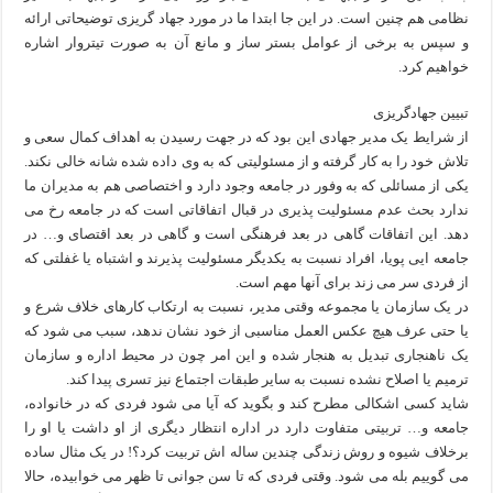
نظامی هم چنین است. در این جا ابتدا ما در مورد جهاد گریزی توضیحاتی ارائه
و سپس به برخی از عوامل بستر ساز و مانع آن به صورت تیتروار اشاره
خواهیم کرد.
تبیین جهادگریزی
از شرایط یک مدیر جهادی این بود که در جهت رسیدن به اهداف کمال سعی و
تلاش خود را به کار گرفته و از مسئولیتی که به وی داده شده شانه خالی نکند.
یکی از مسائلی که به وفور در جامعه وجود دارد و اختصاصی هم به مدیران ما
ندارد بحث عدم مسئولیت پذیری در قبال اتفاقاتی است که در جامعه رخ می
دهد. این اتفاقات گاهی در بعد فرهنگی است و گاهی در بعد اقتصای و… در
جامعه ایی پویا، افراد نسبت به یکدیگر مسئولیت پذیرند و اشتباه یا غفلتی که
از فردی سر می زند برای آنها مهم است.
در یک سازمان یا مجموعه وقتی مدیر، نسبت به ارتکاب کارهای خلاف شرع و
یا حتی عرف هیچ عکس العمل مناسبی از خود نشان ندهد، سبب می شود که
یک ناهنجاری تبدیل به هنجار شده و این امر چون در محیط اداره و سازمان
ترمیم یا اصلاح نشده نسبت به سایر طبقات اجتماع نیز تسری پیدا کند.
شاید کسی اشکالی مطرح کند و بگوید که آیا می شود فردی که در خانواده،
جامعه و… تربیتی متفاوت دارد در اداره انتظار دیگری از او داشت یا او را
برخلاف شیوه و روش زندگی چندین ساله اش تربیت کرد؟! در یک مثال ساده
می گوییم بله می شود. وقتی فردی که تا سن جوانی تا ظهر می خوابیده، حالا