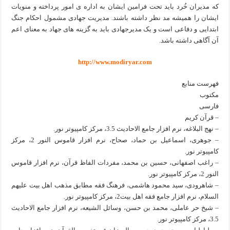
که مدیران خُرد باید تحت فرامین ایشان به اداره ی امور پرداخته و منویات
ایشان را همیشه مد نظر داشته باشند. مدیریت جهادی مشمول احکام جنگ
ابتدایی و دفاعی است و یک مدیرجهادی باید به گزینه های جهاد به معنای اعم
آن آگاهی داشته باشد.
http://www.modiryar.com
فهرست منابع
مکتوب
فارسی
– قرآن کریم
– نهج البلاغه، نرم افزار جامع الاحادیث 3.5، مرکز کامپیوتر نور.
– جوهرى، اسماعيل بن حماد، صحاح، نرم افزار قاموس النور 2، مرکز
کامپیوتر نور.
– راغب اصفهانى، حسين بن محمد، مفردات الفاظ قرآن، نرم افزار قاموس
النور 2، مرکز کامپیوتر نور.
– شاهرودی، سید محمود هاشمی، فرهنگ فقه مطابق مذهب اهل بيت عليهم
السلام، نرم افزار جامع فقه اهل بیت2، مرکز کامپیوتر نور.
– شيخ حر عاملى، محمد بن حسن‏، وسائل الشیعه، نرم افزار جامع الاحادیث
3.5، مرکز کامپیوتر نور.