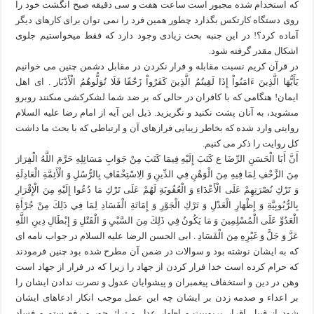
که استخدام شده مجبور است ساعت هفت و سی دقیقه صبح انگشت خود را
روی دستگاه کارتکس بگذارد چطور همین فرد را نمی توان برای کارهای دیگر
آماده کرد؟! در این جنبه بحث زیادی وجود دارد که فقط میخواستیم جلوی
اشکال مقدر گرفته شود.
در قرآن کریم نسبت مقابله و فرار نکردن در مقابل دشمن چنین می خوانیم
يَأَيُّهَا الَّذِينَ ءَامَنُواْ إِذَا لَقِيتُمُ الَّذِينَ كَفَرُواْ زَحْفًا فَلَا تُوَلُّوهُمُ الْأَدْبَار . اى اهل
ايمان! هنگامى كه با كافران در حالى كه بر ضد شما لشكركشى مى‏كنند روبرو
مى‏شويد، به آنان پشت نكنيد و نگريزيد. ذیل این آیه از امام رضا علیه السلام
روایتی وارد شده که بخاطر زیبایی فرازهای آن و ارتباطی که با بحث ما داشت
کل روایت را ذکر می کنیم.
أَنَّ أَبَا الْحَسَنِ الرِّضَا ع كَتَبَ إِلَيْهِ فِيمَا كَتَبَ مِنْ جَوَابِ مَسَائِلِهِ حَرَّمَ اللَّهُ الْفِرَارَ
مِنَ الزَّحْفِ لِمَا فِيهِ مِنَ الْوَهْنِ فِي الدِّينِ وَ الِاسْتِخْفَافِ بِالرُّسُلِ وَ الْأَئِمَّةِ الْعَادِلَةِ
وَ تَرْكِ نُصْرَتِهِمْ عَلَى الْأَعْدَاءِ وَ الْعُقُوبَةِ لَهُمْ عَلَى تَرْكِ مَا دُعُوا إِلَيْهِ مِنَ الْإِقْرَارِ
بِالرُّبُوبِيَّةِ وَ إِظْهَارِ الْعَدْلِ وَ تَرْكِ الْجَوْرِ وَ إِمَاتَةِ الْفَسَادِ لِمَا فِي ذَلِكَ مِنْ جُرْأَةِ
الْعَدُوِّ عَلَى الْمُسْلِمِينَ وَ مَا يَكُونُ فِي ذَلِكَ مِنَ السَّبْيِ وَ الْقَتْلِ وَ إِبْطَالِ دِينِ اللَّهِ
عَزَّ وَ جَلَّ وَ غَيْرِهِ مِنَ الْفَسَادِ . ابی الحسن الرضا علیه السلام در جواب نامه ای
که به ایشان نوشته بود و سوالات در ضمن آن مطرح شده بود چنین فرمودند
که حرام كرده است خدا فرار كردن از جهاد را زيرا كه در فرار از جهاد است
وهن در دين و استخفاف پيغمبران و پيشوايان عدول و نصرت ندادن ايشان را
بر اعداء و صدمه زدن بر ايشان چه اين عمل موجب انكار ادعاهاى ايشان
شود از قبيل اقرار بربوبيت و اظهار عدل و ترك جور و رفع ستم و فساد