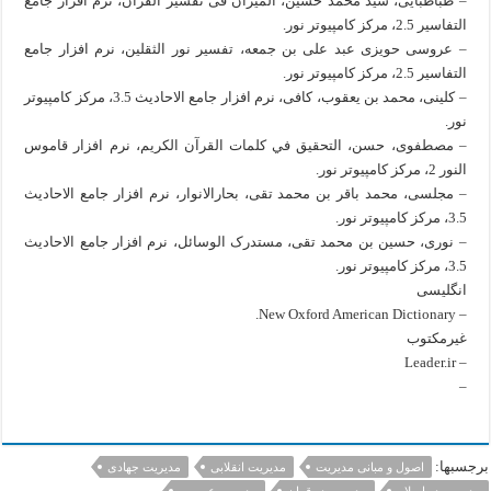
– طباطبايى، سيد محمد حسين‏، الميزان فى تفسير القرآن، نرم افزار جامع
التفاسیر 2.5، مرکز کامپیوتر نور.
– عروسى حويزى عبد على بن جمعه‏، تفسير نور الثقلين، نرم افزار جامع
التفاسیر 2.5، مرکز کامپیوتر نور.
– كلينى، محمد بن يعقوب‏، کافی، نرم افزار جامع الاحادیث 3.5، مرکز کامپیوتر
نور.
– مصطفوى، حسن‏، التحقيق في كلمات القرآن الكريم، نرم افزار قاموس
النور 2، مرکز کامپیوتر نور.
– مجلسى، محمد باقر بن محمد تقى‏، بحارالانوار، نرم افزار جامع الاحادیث
3.5، مرکز کامپیوتر نور.
– نورى، حسين بن محمد تقى‏، مستدرک الوسائل، نرم افزار جامع الاحادیث
3.5، مرکز کامپیوتر نور.
انگلیسی
– New Oxford American Dictionary.
غیرمکتوب
– Leader.ir
–
برجسبها:
اصول و مبانی مدیریت
مدیریت انقلابی
مدیریت جهادی