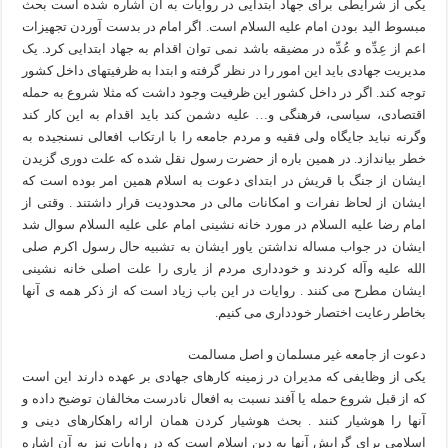
یکی از شرایطی برای جهاد ابتدایی در روایات به آن اشاره شده است بحث
مبسوط الید بودن امام علیه السلام است. اگر امام در بدست آوردن تجهیزات
اعم از عِدِّه و عُدِّه در مضیقه باشد نمی توان اقدام به جهاد ابتدایی کرد. یک
مدیریت جهادی باید این امور را در نظر گرفته و ابتدا به ظرفیتهای داخل کشور
توجه کند. اگر در داخل کشور این ظرفیت وجود داشت که مثلا شروع به حمله
اقتصادی، سیاسی، فرهنگی و… علیه دشمن کند باید اقدام به این کار کند
وگرنه نباید جایگاه ولی فقیه و مردم جامعه را با ارتکاب افعالی نسنجیده به
خطر بیاندازد. در همین باره از حضرت رسول نقل شده که علت دوری گزیدن
ایشان از جنگ با قریش در ابتدای دعوت به اسلام همین امر بوده است که
ایشان از لحاظ نفرات و امکانات مالی در محدودیت قرار داشتند . وقتی از
امام رضا علیه السلام در مورد خانه نشینی امام علی علیه السلام سوال شد
ایشان در جواب مساله نداشتن یاور ایشان به تشبیه حال رسول اکرم صلی
الله علیه وآله کردند و خودداری مردم از یاری را علت اصلی خانه نشینی
ایشان مطرح می کنند . روایات در این باب زیاد است که از ذکر همه ی آنها
بخاطر رعایت اختصار خودداری می کنیم.
دعوت از جامعه غیر مسلمان و اصل مسالمت
یکی از وظایفی که مدیران در زمینه کارهای جهادی بر عهده دارند این است
که از قبل شروع حمله یا آفند نسبت به افعال نادرست مخالفان توضیح داده و
آنها را هوشیار کنند . بحث هوشیار کردن همان ارائه راهکارهای دینی و
اسلامی برای گرایش آنها به دین اسلام است که در روایات نیز به آن اشاره