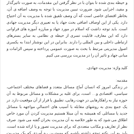
و حیطه بندی شده تا بتوان با در نظر گرفتن این مقدمات، به صورت تاثیرگذار
و مفید، اجرایی شود. ضرورت تببین مدیریت با توجه به وصف اضافه ی آن،
بخاطر اقتضای خاصی است که آن وصف تلفیق شده با مدیریت به آن احتیاج
دارد. یکی از این اوصاف اضافی بحث جهاد یا به تعبیری دیگر مدیریت جهادی
است. باید توجه داشت که اسلام در مورد جهاد و مبارزه آموزه های فراوانی
دارد که این معارف، قابلیت تسری از حیطه ی نظامی به سایر بسترهای
ارتباطی داخلی و بین المللی را دارند. بنابراین در این نوشتار ابتدا به یکسری
اصول مدیریتی مرتبط با بحث به صورت عمومی پرداخته و سپس الزامات و
مبانی جهاد و تاثیر آن را در مدیریت بررسی می کنیم.
کلید واژه: مدیریت جهادی،
مقدمه:
در زندگی امروز که انسان آماج مسائل متعدد و فضاهای مختلف اجتماعی،
سیاسی، اقتصادی و… است، برای غلبه بر مشکلات و مسائل مربوط به آن
حوزه نیاز به راهکارهایی در جهت رهایی، تطبیق یا فرار از آن موقعیت دارد. در
یک جمع بندی به روشهای مقابله با آسیب های احتمالیِ مواجهه با مسائل
جدید یا مسائلی که همیشه به آن مبتلا هستیم مدیریت کردن آن مورد خاص
اطلاق می شود که به طور خلاصه به آن مدیریت بحران گفته می شود. صرف
نظر از تعاریف و مکاتب متعددی که برای مدیریت تصور و یا ارائه شده است،
باید به این نکته توجه داشته باشیم که مهمترین ره آوردی که یک مدیریت