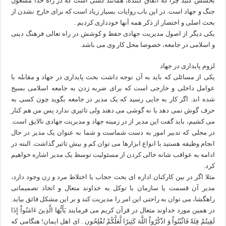
بخشش کنید چرا که انفاق کننده، همانند کسی است که در راه خدا مشغول
جنگ و جهاد است. در این باب روایات بسیار زیاد است که برای خارج نشدن از
بحث اصلی و اختصار از ذکر همه آنها خودداری کردیم .
یکی دیگر از اصول مدیریت جهادی حفظ و کوشش در راه تعالی فرهنگ دینی
و اسلامی در جامعه، خصوصا محل کار وی می باشد.
لزوم پایداری در جهاد
یکی از مسائلی که باید به آن توجه داشت بحث پایداری در جهاد و مقابله با
عوامل داخلی و خارجی است که برای ضربه زدن به جامعه اسلامی بسیج
شده اند. اگر کار به جایی رسید که یک مدیر در جامعه بگوید چون کسی به
حرف گوش نمی دهد یا نه گوشی می دهند ولی تاثیری ندارد پس من هم کنار
می کشیم، باید گفت این مدیر از در زمینه جهاد و مدیریت جهادی نالایق است.
در محلی که تدبیر امور به دست شماست و شما به عنوان یک مدیر در حال
انجام وظیفه هستید با انواع ابزارها می توان کم و بیش تاثیر گذاشت. البته در
ادامه به عواقب شانه خالی کردن از مسئولیت توسط یک مدیر اشاره خواهیم
کرد.
مثلا اگر در بین کارکنان اداره ای بحث حجاب یا اختلاط مرد و زن وجود دارد،
مدیر آن قسمت یا سازمان با توکل به خداوند متعال و اتخاذ تصمیماتی
راهگشا، می توان به راحتی این امر را مدیریت کند و بر این مشکل فائق بیاید.
در همین مورد خداوند متعال در قرآن کریم می فرمایند يَأَيُّهَا الَّذِينَ ءَامَنُواْ إِذَا
لَقِيتُمْ فِئَةً فَاثْبُتُواْ وَ اذْكُرُواْ اللَّهَ كَثِيرًا لَّعَلَّكُمْ تُفْلِحُون‏ . اى اهل ايمان! هنگامى كه