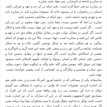
ی مبارز و جامعه‏ ی غیرمبارز. پس جهاد یعنی مبارزه.
در مبارزه دو چیز حتماً لازم است: یکی اینکه در آن جد و جهد و تحرکی باشد.
انسان در رختخواب یا در پستوی خانه که نمی‏تواند مبارزه کند، در مبارزه باید
جد و جهدی وجود داشته باشد… دوم اینکه در مقابلش دشمنی باشد.
مبارزه در آنجا که دشمن نیست معنا ندارد. پس جهاد متقوم بر این دو رکن
است… اگر کسی علیه دوست جد و جهد کند این جهاد نیست بلکه فتنه و اخلال
است. اگر کسی در مقابل دولت حق در مقابل صلاح و نظام حق جد و جهد و
تلاش کند این فتنه و محاربه است، جهاد نیست. حالا این جد و جهدی که انجام
می‏گیرد به هر شکلی باشد چه به شکل نوشتن، گفتن، کتاب و چه به شکل
شب‏نامه، شایعه‏ پراکنی، نق ‏زدن و منفی‏ بافی همه ‏اش فتنه ‏گری و اغواگری و
بعضی از اشکالش محاربه است. اگر همه‏ ی این‏ها در مقابل دشمن خدا و
دشمن علی لسان‏ الله و لسان رسوله و اولیائه علیهم‏ السلام باشد می‏شود
جهاد فی ‏سبیل‏ الله. پیغمبر صلی الله علیه وآله به این‏گونه جهاد دعوت می‏کند.
پس تنبلی و نشستن و بیکارگی و بی‏ اهتمامی از امت پیغمبر خواسته نیست.
جهاد دایم .
متاسفانه یکی از مسائلی که در جامعه امروز کمرنگ شده و در بحث قبلی هم
آن اشاره کردیم، معنویات است که وقتی در برخورد با مشکلی می گوییم
توکل به خدا کن نیشخند می زند ولی واقعا چنین است که این افراد از
مصادیق قوم لایفقهون هستند که در این آیه مبارکه به آن نیز اشاره شده
است. البته توکل به خداوند متعال همراه با صبر مجاهدان معنا پیدا میکند یعنی
اگر همه میدان را خالی کردند و گفتند توکل به خدا هر چه شد، این درست