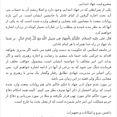
مشروعیت جهاد ابتدایی
یکی از شرایطی که در جهاد ابتدایی وجود دارد و اصلا ریشه آن به حساب می
آید بحث اجازه گرفتن از امام عادل یا جانشین ایشان است. در این باره
روایات متعدد با مضامین بلند معنایی و لفظی وارده شده است که به یکی از
آنها که به نظر بنده عمده ی مطلب را در عبارات بسیار کوتاه در بردارد اشاره
خواهیم کرد.
قال علی علیه السلام: عَلَيْكُمْ بِالْجِهَادِ فِي سَبِيلِ اللَّهِ مَعَ كُلِّ إِمَامٍ عَدْلٍ . بر شما
باد جهاد در راه خدا همراه با هر امام عادلی.
در جامعه اسلامی که حکومت به دست ولی فقیه می باشد اگر مدیری بخواهد
اقدام به حرکتی بکند حتما باید منضم به رضایت و اجازه رهبری باشد و اگر
بداند این امر مخالف با خواسته ایشان است مشمول عواقب تخلف از
فرمانده جنگ می شود که به برخی از آنها در ادامه اشاره خواهیم کرد. پس
رکن اصلی در مدیریت جهادی تطابق رفتار وگفتار یک مدیر با رهبری و به
معنایی دیگر ولی فقیه در این زمان می باشد.
در مورد عدم جواز اذن جهاد با حکم حاکم جائر هم روایات متعدد وارد شده
است که برای اختصار از ذکر آنها صرف نظر می کنیم . البته همه احکام دفاع
در مورد حاکم جائر مورد نهی قرار نگرفته و مثلا در مورد مرزبانی و دفاع از
حریم مملکت این امر جایز شمرده است که از محل بحث ما خارج است.
داشتن نیرو و امکانات و تجهیزات