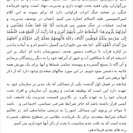
بزرگواران، ولی فقیه بحث عهده داری و مدیریت جهاد است. وجود فرمانده
جنگی در صحنه جنگ اثرات فراوانی دارد که برای نمونه به این کلام
امیرالمومنین علیه السلام اشاره می کنیم. ایشان در توصیف مدیریت و
هدایت عملیات در جنگ صفین می فرمایند أَمَّا بَعْدُ فَقَدْ بَعَثْتُ مُقَدِّمَتِي وَ
أَمَرْتُهُمْ بِلُزُومِ هَذَا الْمِلْطَاطِ حَتَّى يَأْتِيَهُمْ أَمْرِي وَ قَدْ رَأَيْتُ أَنْ أَقْطَعَ هَذِهِ النُّطْفَةَ
إِلَى شِرْذِمَةٍ مِنْكُمْ مُوَطِّنِينَ أَكْنَافَ دِجْلَةَ فَأُنْهِضَهُمْ مَعَكُمْ إِلَى عَدُوِّكُمْ وَ أَجْعَلَهُمْ
مِنْ أَمْدَادِ الْقُوَّةِ لَكُم . اما بعد من جلودارانی گسیل داشتم ام و به آماده ماندن
در کناره فرات تا دریافت دستور بعدی، دستورشان داده ام. اینک بر این
اندیشه ام که با شکافتن آب و عبور از آبراهه خود را به دیگر رزمندگان برسانم
و آن گاه با بسیج گسترده و پیوسته تمامی شماها و آنها برای یک یورش همه
جانبه به دشمن سود جویم. در این مورد مثالهای متعددی وجود دارد که از ذکر
آنها پرهیز می کنیم.
چنانچه در فصل اول گذشت یکی از مسائلی که یک مدیر در سازمان خود به
عهده دارد این است که وظیفه هدایت و رهبری آن سازمان و افراد تحت
فرمان خود را به عهده بگیرد. در بالاترین قسمت مدیریت یک جامعه، باید
کسی قرار داشته باشد که حائز شرایط شرعی، سیاسی، اجتماعی و… باشد
تا بتواند در پرتوی این مسائل، امور را به درستی ساماندهی کند. در تعالیم
اسلام شرایط متعددی برای یک فرمانده نظامی در سطوح مختلف شمرده
شده است که به علت عدم مناسبت با بحث از ذکر آنها خودداری می کنیم .
رده های بعدی فرماندهی