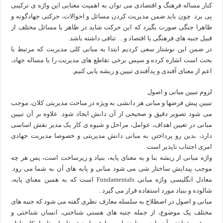
کنار مساله فرهنگ و اقتصادی می توان به اهمیت معنایی این واژه ی ترکیبی
پی برد. چون باید ضمن مدیریت کردن مسائل و احوالات، حرکتی جهادگونه و
ظاهرا جنگی صورت بگیرد که این حرکت شاید در ظاهر با مسائل مختلف از
قبیل جنبه های فرهنگی یا اقتصاد و… تنافی داشته باشد.
در ضمن این نوشتار سعی کردیم ابتدا به مبانی کلی مدیریت که مرتبط با
بحث است اشاره کرده و سپس برخی تقاطع های مدیریت را با مساله جهاد،
اعم از معنای آفندی و پدآفندی تبیین و ریشه یابی کنیم.
لزوم تبیین مبانی و اصول
تبیین پیش فرضها و مبانی هر دانشی به ویژه در مباحث مدیریتی کلان، موجب
می شود تصویر دقیق و صحیحی از آن دانش ایجاد شود. علاوه بر آن تبیین
مبانی در تعیین اهداف، عوامل، مراحل و شیوه ی کار یک مدیر نقش اساسی
دارد، بدین رو پرداختن به مبانی دانش مدیریتی و خصوصا مدیریت جهادی
امری اجتناب ناپذیر است.
واژه مبانی از ریشه بنا و به معنای پایه، بنیاد و زیرساخت است، پس هر چه
موجب پیدایش ساختار شی می شود مبانی و پایه های آن به شما می رود.
معادل انگلیسی واژه مبانی Fundamentals است كه به همين معناي پایه،
شالوده و بنیاد مورد استفاده قرار می گیرد .
مبانی و اصول در اصطلاح به سلسله معارف نظری گفته می شود که جنبه های
مختلف یک موضوع، از جمله جنبه های هستی شناختی، انسان شناختی و