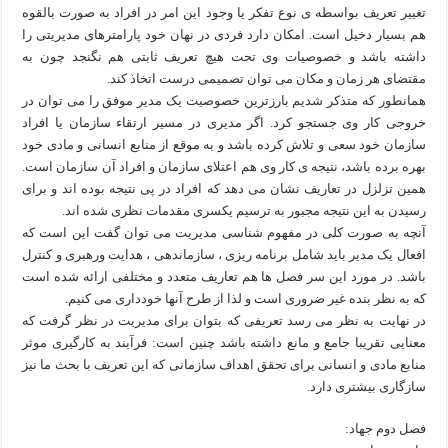
تغییر تعریف بواسطه ی نوع تفکر یا وجود این امر در افراد به صورت بالقوه
هم بسیار دخیل است. امکان دارد فردی در نهان خود پارامترهای مدیریتی را
داشته باشد و خصوصیات وی تحت هیچ تعریف ثابتی هم نگنجد چون به
مقتضای هر زمان و مکان می توان تصمیمی درست اتخاذ کند.
همانطور که متذکر شدیم بارزترین خصوصیت یک مدیر موفق را می توان در
خروجی کار وی جستجو کرد. اگر مدیری در مسیر ارتقاء سازمان یا افراد
سازمان خود سعی و تلاش کرده باشد و به موقع از منابع انسانی و مادی خود
بهره برده باشد، نتیجه ی کار وی هم اعتلای سازمان و افراد آن سازمان است.
همین تزلزل در تعاریف نشان می دهد که افراد در پی نتیجه بوده اند و برای
رسیدن به این نتیجه مجبور به ترسیم یکسری مقدمات نظری شده اند.
آنچه به صورت کلی در مفهوم شناسی مدیریت می توان گفت این است که
افعال یک مدیر باید شامل برنامه ریزی ، سازماندهی ، هدایت ورهبری و کنترل
باشد. در مورد این سر فصل ها هم تعاریف متعدد و مختلفی ارائه شده است
که به نظر بنده غیر ضروری است و لذا از طرح آنها خودداری می کنیم.
در نهایت به نظر می رسد تعریفی که بتوان برای مدیریت در نظر گرفت که
معنایی تقریبا جامع و مانع داشته باشد چنین است: فرآیند به کارگیری موثر
منابع مادی و انسانی برای تحقق اهداف سازمانی که این تعریف با بحث ما نیز
سازگاری بیشتری دارد.
فصل دوم جهاد: