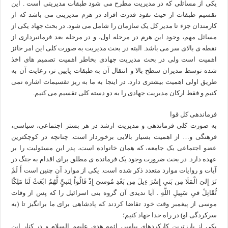
یکی از مسائلی که در مدیریت مطرح می شود طبقات مدیریتی است . این
تقسیم طبقات از حیث نفوذ قدرت افراد در هرم مدیریتی می باشد که از
کارمندان جزء تا مدیر کل یک سازمان را شامل می شود. در بحث جهاد یکی از
مسائل مهم، وجود این هرم در مرحله اول، و در مرحله بعد فرمانبرداری از
نقطه ی بالای سر می باشد. البته در بحث مدیریت به صورت کلی این امر حائز
اهمیت است ولی در بحث مدیریت جهادی بخاطر اهمیت تصمیم های اخذ
شده توسط مدیران سطح بالا و انتقال آن به طبقات پایین تر، رعایت آن به
طریق اولی اهمیت بیشتری دارد. در اینجا به ما به ریز تقسیمات اشاره نمی
کنیم و فقط ارکان مدیریت جهادی را به دو دسته کلی تقسیم می کنیم.
فرماندهی کل قوا
به صورت کلی فرماندهی و مدیریت ارشد در هر بستر اجتماعی، سیاسی،
فرهنگی و… از اهمیت بسیار بالایی برخوردار است. چنانچه در کوچکترین
عضو اجتماعی یک جامعه، که همان خانواده است، پدر این مسئولیت را بر
عهده دارد. در بحث ضرورت وجود یک فرمانده ی مطلق برای اقدام به جنگ در
آیات و روایات موارد متعدد ذکر شده است. یکی از موارد آن چنین است أَ لَمْ
تَرَ إِلىَ الْمَلَا مِن بَنىِ إِسْرَ ءِيلَ مِن بَعْدِ مُوسىَ إِذْ قَالُواْ لِنَبىِ‏ٍّ لَّهُمُ ابْعَثْ لَنَا مَلِكًا
نُّقَاتِلْ فىِ سَبِيلِ اللَّهِ . آيا نديدى آن گروه بنى اسرائيل را كه پس از وفات
موسى از پيغمبر وقت خود تقاضا كردند كه پادشاهى براى ما برانگيز تا (به
سركردگى او) در راه خدا جهاد كنيم؛
یکی از بارزترین کارکردهای پیامبر، ائمه هدی علیهم السلام و در کنار این