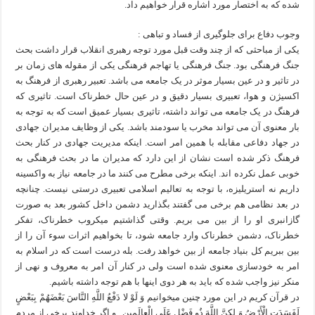
شده که به اختصار مورد اشاره قرار خواهیم داد.
وجوب دفاع برای جلوگیری از فساد و تباهی :
یکی از مباحثی که از چند وقت قبل مورد توجه رهبری انقلاب قرار داشت بحث
جنگ فرهنگی بود. جنگ فرهنگی یا تهاجم فرهنگی یکی از مقوله های زمان بر
در تاثیر و در عین بسیار موثر در یک جامعه می باشد. تعبیر رهبری از فرهنگ به
اکسیژن و هوا، تعبیری بسیار دقیق و در عین حال خطرناک است. تاثیری که
فرهنگ در یک جامعه می تواند داشته، تاثیری بسیار عمیق است که به توجه به
بار معنوی آن می تواند مخرب یا سودمند باشد. یکی از وظایف مدیران جهادی
در جهاد دفاعی مقابله با همین امر است. اینکه مدیریت جهادی در کنار بحث
فرهنگ ذکر شده است نشان از این دارد که مدیران ما در بحث فرهنگی به
خوبی عمل نکرده اند. اینکه برخی مطرح می کنند ما در جامعه نیاز به واکسینه
داریم نه استریلیزه، با توجه به تعالیم اسلامی تعبیری درستی نیست. چنانچه
در بعد نظامی هم برخی می گفتند بگذارید دشمن داخل کشور بعد به صورت
گازانبری او را از بین می بریم. وقتی گذاشتیم میکروب خطرناک، تفکر
خطرناک، دشمن خطرناک وارد جامعه شود، تا بخواهیم اثرات سوء آن را از
بین ببریم کل بنیاد جامعه از بین خواهد رفت. بله درست است که در اسلام به
امر به خودسازی معنوی شده است ولی در کنار آن امر به معروف و نهی از
منکر نیز واجب شده که باید به هر دوی اینها با هم توجه داشته باشیم.
در قرآن کریم در این مورد چنین میخوانیم وَ لَوْ لا دَفْعُ اللَّهِ النَّاسَ بَعْضَهُمْ بِبَعْضٍ
لَفَسَدَتِ الْأَرْضُ وَ لكِنَّ اللَّهَ ذُو فَضْلٍ عَلَى الْعالَمين‏ . و اگر خداوند برخی از مردم