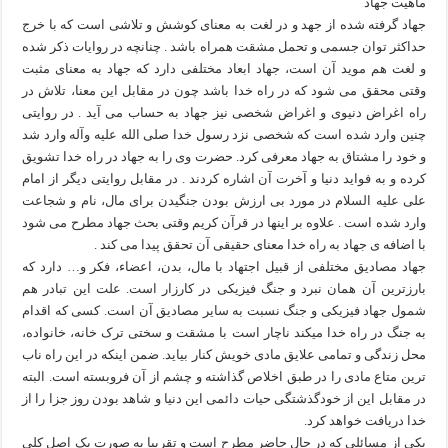
ماهیت جهاد
جهاد گرفته شده از جهد و در لغت به معنای کوشش و تلاشی است که با خرج
حداکثر توان جسمی و تحمل مشقت همراه باشد . چنانچه در روایات ذکر شده
و لغت هم موید آن است، جهاد ابعاد مختلفی دارد که جهاد به معنای مثبت
وقتی محقق می شود که در راه خدا باشد چون در مقابل این معنا، تلاش در
راه اغراض دنیوی و اغراض شخصی نیز جهاد به حساب می آید . در روایتی
چنین وارد شده است که شخصی نزد رسول خدا صلی الله علیه وآله وارد شد
و خود را مشتاق به جهاد معرفی کرد. حضرت وی را به جهاد در راه خدا تشویق
کرده و به فواید دنیا و آخرت آن اشاره کردند . در مقابل روایتی دیگر از امام
علی علیه السلام در مورد بی ارزش بودن جنگیدن برای مال، نام و شجاعت
وارد شده است . علاوه بر اینها در قرآن کریم وقتی بحث جهاد مطرح می شود
با اضافه ی جهاد به راه خدا معنای حقیقی آن تحقق پیدا می کند .
جهاد مصادیق مختلفی از قبیل اجتهاد با مال، بدن، اعضاء، فکر و… دارد که
بارزترین آن همان نبرد و جنگ فیزیکی در کارزار است. علت این تبادر هم
شمول جهاد فیزیکی و جنگ نسبت به سایر مصادیق آن است. کسی که اقدام
به جنگ در راه خدا میکند ناچار است با مشقت و سختی ترک خانه، خانواده،
محل زندگی و تمامی علایق مادی خویش کنار بیاید. ضمن اینکه در این راه ناب
ترین متاع مادی را در طبق اخلاص گذاشته و چشم از آن فروبسته است. البته
در مقابل این از خودگذشتگی حیات دائمی این دنیا و شاهد بودن روز جزا را از
خدا دریافت خواهد کرد.
یکی از مسائلی که در حال حاضر مطرح است و تقریبا به صورت یک اصل کلی