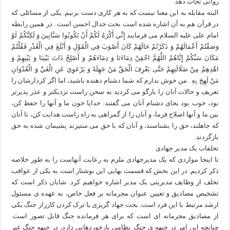
روانی نجات دهد.
البته مقابله به این معنا نیست که به هر کاری دست بزنیم. یکی از مسائلی که
در قرآن هم به آن اشاره شده است بحث جدال احسن است . در همین رابطه
امام علی علیه السلام می فرمایند إِنِّي أَكْرَهُ لَكُمْ أَنْ تَكُونُوا سَبَّابِينَ وَ لَكِنَّكُمْ لَوْ
وَصَفْتُمْ أَعْمَالَهُمْ وَ ذَكَرْتُمْ حَالَهُمْ كَانَ أَصْوَبَ فِي الْقَوْلِ وَ أَبْلَغَ فِي الْعُذْرِ فَقُلْتُمْ
مَكَانَ سَبِّكُمْ إِيَّاهُمْ اللَّهُمَّ احْقِنْ دِمَاءَنَا وَ دِمَاءَهُمْ وَ أَصْلِحْ ذَاتَ بَيْنِنَا وَ بَيْنِهِمْ وَ
اهْدِهِمْ مِنْ ضَلَالَتِهِمْ حَتَّى يَعْرِفَ الْحَقَّ مَنْ جَهِلَهُ وَ يَرْعَوِيَ عَنِ الْغَيِّ وَ الْعُدْوَانِ
مَنْ لَهِجَ بِهِ . من خوش ندارم که شما دشنام دهنده باشید، اما اگر کردارشان را
تعریف و حالات آنان را بازگو می کردید به سخن راست نزدیکتر و عذر پذیرتر
بود، خوب بود بجای دشنام آنان می گفتند: خدایا خون ما و آنها را حفظ کن،
بین ما و آنها اصلاح فرما، و آنان را از گمراهی به راه راست هدایت کن، تا آنان
که جاهلند، حق را بشناسند، و آنان که با حق می ستیزند پشیمان شده به حق
بازگردند.
تخلفات یک مدیر جهادی
تا اینجا مواردی که یک مدیرجهادی ملزم به رعایت آنهاست را به طور خلاصه
ذکر کردیم. در این بخش که قسمت نهایی این نوشتار است به یکی از عواقب
تخلف از وظایف مدیریتی یک مدیر اشاره خواهیم کرد. شایان ذکر است که
تشخیص مصادیق و تعیین عنوان مجرمانه بر فعل خاص، به عهده ی مسئول
ارشد مرتبط با این فرد است. بحث جهاد گریزی یا ترک کردن کارزار جنگ یکی
از مصادیق مجرمانه ای است که برای هر فرمانده جنگ قابل تصور است.
چنانچه این امر در جبهه ی جنگ نظامی بازخوردهایی دارد، در جبهه جنگ غیر