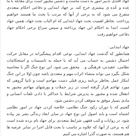
جهاد آفندی تدبیر امور به دست ماست و دشمن مجبور است برای مقابله با ما
عِده و عُده ی بیشتری خرج کند. بر جهاد ابتدایی و دفاعی احکام متعددی
متفرع می شود که به برخی از آنها که مرتب با بحث ما هستند خواهیم
پرداخت. بخاطر اهمیت بحث جهاد ابتدایی که ام الباب بحث جهاد، همین جهاد
است، ابتدا به احکام این جهاد پرداخته و سپس سراغ برخی احکام جهاد
دفاعی خواهیم رفت.
جهاد ابتدایی :
همانطور که گذشت جهاد ابتدایی، نوعی اقدام پیشگیرانه در مقابل حرکت
احتمال دشمن به حساب می آید که با حمله به تاسیسات و استحکامات
نظامی، عقیدتی، فرهنگی و… محقق می شود. این نوع جنگ اگر با محاسبه
شکل بگیرد می تواند منشاء اثرات مهم و متعددی باشد چون اولا در این جنگ
ابتکار عمل بخاطر برنامه ریزی قبلی دست مهاجم است و ثانیا گروهی که
مورد تهاجم قرار گرفته است در زیر حملات و یورشهای مهاجم مجبور به
انفعال شده و مجبور به پذیرش شرایط یا حداکثر با دادن تلفات انسانی و
مادی بسیار موفق به متوقف کردن دشمن شود.
گفتیم که با دوران رکود جنگ نظامی، خلاصه کردن جهاد در امور نظامی
اشتباه است و باید اصول این نوع جهاد در سایر ابعاد زندگی بشر نیز پیاده
شود. در روایات و کتب فقهی شرایط متعددی برای جهاد نام برده شده است
که به برخی از آنها، که علاوه بر تناسب با بحث قابل اجرا در سایر عرصه ها
هم هستند، به صورت گذرا اشاره می کنیم.