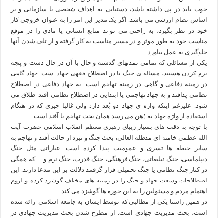
خوب باید در پی داشته باشد، دستیابی به اهداف شخصی یا سازمانی و بر
اساس نظام ارزشی می باشد. اگر یک مدیر این امر را به عنوان خروجی کار
خود در نظر بگیرد، به راحتی می تواند منابع انسانی یا مادی را در موقع
مناسب خود به طور موثر و در مسیر مناسب به کار گرفته و از تلف شدن آنها
جلوگیری به عمل بیاورد.
یکی از مسائلی که تمامی تمدنهای گذشته و حال با آن در حال دست و پنجه
نرم کردن هستند، مساله ی جنگ یا در اصطلاح فقهی جهاد است. جهاد گاهی
در زمینه دفاعی و گاهی در زمینه تهاجم است. به جهاد دفاعی در اصطلاح
نظامی پدافند و به جهاد تهاجمی یا ابتدایی در اصطلاح نظامی آفند اطلاق می
شود. علیرغم اینکه واژه ی جهاد دو بُعد دارد ولی غالبا چیزی که در هنگام
استفاده از واژه جهاد به ذهن می رسد همان بحث تهاجم یا آفند است.
با توجه به دقت های بسیار زیبای رهبری معظم انقلاب اسلامی حضرت آیت
الله عظمی خامنه ای مدظله العالی، بحث جنگ و نبرد از حالت آفند و تهاجم به
سایر حیطه ها تسری و عمومیت پیدا کرده است. عباراتی مثل جنگ
دیپلماسی، جنگ تبلیغاتی، جنگ فرهنگی، جنگ قدرت، جنگ نرم و… که همگی
در کنار جنگ نظامی یا جنگ تحمیلی قرار گرفتند دلالت بر این مدعا دارند. این
اصطلاحات وسعت جهاد و جنگ را در زمینه های مختلف گوشزد کرده و لزوم
اهتمام مردم و مسئولین را به این حوزه ها گوشزد می کند.
در همین راستا یکی از مطالبی که توسط ایشان به جامعه اسلامی ارائه شده
است، بحث مدیریت جهادی است. از مطرح شدن بحث مدیریت جهادی در