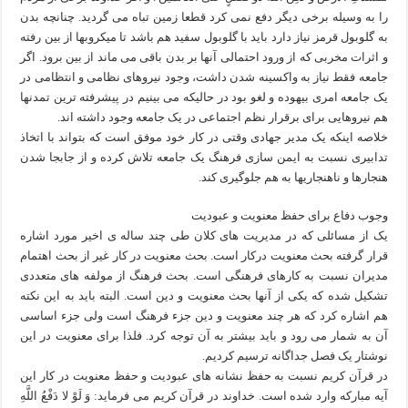
را به وسیله برخی دیگر دفع نمی کرد قطعا زمین تباه می گردید. چنانچه بدن
به گلوبول قرمز نیاز دارد باید با گلوبول سفید هم باشد تا میکروبها از بین رفته
و اثرات مخربی که از ورود احتمالی آنها بر بدن باقی می ماند از بین برود. اگر
جامعه فقط نیاز به واکسینه شدن داشت، وجود نیروهای نظامی و انتظامی در
یک جامعه امری بیهوده و لغو بود در حالیکه می بینیم در پیشرفته ترین تمدنها
هم نیروهایی برای برقرار نظم اجتماعی در یک جامعه وجود داشته اند.
خلاصه اینکه یک مدیر جهادی وقتی در کار خود موفق است که بتواند با اتخاذ
تدابیری نسبت به ایمن سازی فرهنگ یک جامعه تلاش کرده و از جابجا شدن
هنجارها و ناهنجاریها به هم جلوگیری کند.
وجوب دفاع برای حفظ معنویت و عبودیت
یک از مسائلی که در مدیریت های کلان طی چند ساله ی اخیر مورد اشاره
قرار گرفته بحث معنویت درکار است. بحث معنویت در کار غیر از بحث اهتمام
مدیران نسبت به کارهای فرهنگی است. بحث فرهنگ از مولفه های متعددی
تشکیل شده که یکی از آنها بحث معنویت و دین است. البته باید به این نکته
هم اشاره کرد که هر چند معنویت و دین جزء فرهنگ است ولی جزء اساسی
آن به شمار می رود و باید بیشتر به آن توجه کرد. فلذا برای معنویت در این
نوشتار یک فصل جداگانه ترسیم کردیم.
در قرآن کریم نسبت به حفظ نشانه های عبودیت و حفظ معنویت در کار این
آیه مبارکه وارد شده است. خداوند در قرآن کریم می فرماید: وَ لَوْ لا دَفْعُ اللَّهِ