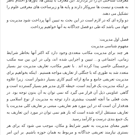
معرفت شناختی آن را در بردارند. این معارف با بینش ها، باورها و احکام ناظر
به هست و نیست ها سروکار دارند و پایه ها و زیرساخت های معرفتی علوم را
تشکیل می دهند.
دو واژه ای که در لازم است در این بحث به تبیین آنها پرداخت شود مدیریت و
جهاد می باشد که طی دو فصل جداگانه به آنها خواهیم پرداخت.
فصل اول مدیریت:
مفهوم شناسی مدیریت
هر چند برای مدیریت مکاتب متعددی وجود دارد که اکثر آنها بخاطر شرایط
زمانی، اجتماعی و… تبیین و اجرایی شده اند، ولی در این بین سه مکتب
برجستگی خاصی پیدا کرده اند . با تغییر مکاتب، تعاریف مدیریت نیز بسیار
متعدد شد به طوری که با جنگلی از تعاریف مواجه هستیم . اینکه بخواهیم برای
مدیریت تعریفی جامع و مانع ارائه کنیم کاری بسیار دشوار است. زیرا علاوه
بر اینکه مدیریت یک فرآیند است، حیطه کاری مدیر هم بسیار گسترده است و
گاهی عناوینی ذیل آن قرار می گیرد که نمی توان به آن بدون توجه بود. در
بحث فعلی ما آنچه اهمیت بیشتری دارد توجه به مدیریت از نوع اسلامی و
هدفدار آن است که در این مورد هم تعاریفی، مبتنی بر تعاریف کلی مدیریت یا
تعاریف مستقل ارائه شده است که باز هم نمی توان در مورد این تعاریف به
یک جمع بندی درست و کارآمد رسید.
تغییر معنای مدیریت به تغییر شرایط و مکان، موجب می شود که برای هر
بستری نیازمند تعریفی جداگانه و مربوط به همان حوزه باشیم. بر این امر