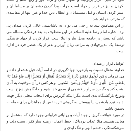
نكردن. و نيز در فرار از جهاد است جرات پيدا كردن دشمنان بر مسلمانان و
اسير كردن ايشان و قتل مسلمانان و ابطال دين خدا و غير اينها از مفاسدى
كه مترتب خواهد شد.
از این مضامین بلند به راحتی می توان به ناشایستی خالی کردن میدان پی
برد. اشاره امام رضا علیه السلام در این معطوف به بعد فرهنگی مساله می
باشد که بسیار در جامعه محل نیاز و ابتلا است. فرار کردن از جهاد فرهنگی
توسط یک مدیرجهادی به مراتب زیان آورتر و بدتر از یک عنصر خرد در اداره
است.
عوامل فرار از میدان
خداوند متعال نسبت به بازخورد جهادگریزی در ادامه آیات قبل هشدار داده و
می فرماید وَ مَن يُوَلِّهِمْ يَوْمَئذٍ دُبُرَهُ إِلَّا مُتَحَرِّفًا لِّقِتَالٍ أَوْ مُتَحَيزًِّا إِلىَ‏ فِئَةٍ فَقَدْ بَاءَ
بِغَضَبٍ مِّنَ اللَّهِ وَ مَأْوَئهُ جَهَنَّمُ وَ بِئْسَ المَْصِير . و هر كس در آن موقعيت به آنان
پشت كند و بگريزد سزاوار خشمى از سوى خدا شود و جايگاهش دوزخ است
ودوزخ بازگشت‏گاه بدى است مگر اينكه گريزش براى انتخاب محلى ديگر جهت
ادامه نبرد بادشمن، يا پيوستن به گروهى تازه نفس از مجاهدان براى حمله به
دشمن‏ باشد.
در مورد عواقب گریز از جهاد آیات و روایاتی فراوانی وجود دارد که مشتمل بر
معانی هستند. مثلا عذاب دردناک ، حبط اعمال ، زمینه ساز کفر ، سبب ذلت و
سرشکستگی ، خشم الهی و ننگ ابدی و…