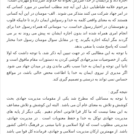
اجازه ده، و برايشان از خدا آمرزش بخواه كه خداوند آمرزنده و مهربان است!
مرحوم علامه طباطبایی ذیل این آیه چند مطلب اساسی در مورد کسانی که
در امر جهاد شرکت می کنند متذکر می شوند . الف- مومنان در این آیه کسانی
هستند که به معنای واقعی کلمه به خدا و رسولش ایمان دارند تا جاییکه قلوب
و نفوسشان در اختیار رسول خداست. ب- مومنانی که همراه رسول خدا برای
انجام امری همراه شده اند بدون اجازه ایشان نه پیش می روند نه بر می
گردند مگر اینکه اجازه بگیرند. ج- در مقابل سوال مومنان رسول خدا مختار
است که پاسخ مثبت یا منفی بدهد.
با توجه به این مطالبی که در جهت تبیین آیه ذکر شد، با توجه داشت که اولا
یکی از خصوصیات مدیرجهادی گوشی کردن به دستورات مقام مافوق است و
ثانیا این توجه و ایمان به خدا سبب باقی ماندن وی در میدان جهاد می شود.
اگر مدیری از نیروی ایمان به خدا یا اطاعت محض خالی باشد، در مواقع
حساس نمی تواند به درستی و تصمیم گیری کند.
نتیجه گیری :
با توجه به مسائلی که مطرح شد یکی از مقومات مدیریت جهادی بحث
کوشش و تلاش به معنای عام آن می باشد . البته این کوشش و تلاش مضاعف
به این معنا نیست که ما کار فرا قانونی انجام دهیم . یکی دیگر از پایه های
مدیریت جهادی توکل به خدا و حفظ معنویات است . در مدیریت جهادی،
مدیریتی مطلوب است که اولا اسلامی و ثانیا مبتنی بر فرهنگ داخلی کشور
باشد. از مهمترین ارکان مدیریت اسلامی و جهادی، فرمانده کل قوا می باشد