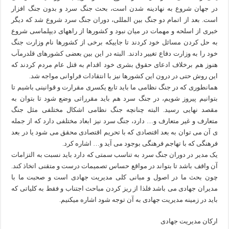
در جهان شروع به نهادینه شدن است، بحث جنگ سرد و بدون جنگ افزار
است. بعد از اتمام دو جنگ بین المللی، دوران جنگ سرد شروع شد که دیگر
خبری از اسلحه و مهمات در میان نبود و کشورها از راههای دیپلماسی شروع
به حل کردن مسائل خود کردند تا جاییکه برخی از کشورها نام وزارت جنگ
خود را به وزارت دفاع تغییر دادند. البته در این بین بعضی کشورهای قلدرمآب
هنوز هم برخلاف ادعای حقوق بشری خود اقدام به قتل عام مردم کردند که
این روش حتی در درون این کشورها نیز با انتقادات فراوانی مواجه شد.
همانطوری که در جنگ نظامی ما باید تابع یکسری مقرارت و قوانینی باشیم تا
بتوانیم پیروز شویم، در جنگ سرد هم باید مقرراتی وضع شود تا بتوان به
مقصد نهایی رسید. البته چنانچه جنگ نظامی اشکال مختلفی مثل جنگ
متعارف و غیر متعارف و… دارد، جنگ سرد نیز ابعاد مختلفی دارد که از جمله
ی آن می توان به بعد اقتصادی که با تحریم اقتصادی محقق می شود یا در بعد
فرهنگی که با تهاجم فرهنگی بوجود می آید و… اشاره کرد.
یک مدیر در دوران جنگ سرد به تناسب سمتی که دارد باید نسبت به التزامات
آن واقف باشد تا بتواند در مواقع حساس تصمیمات درست و متقنی اتخاذ کند.
چون بحث ما در اصول و مبانی کلی مدیریت جهادی است و صحبت ما با
مدیران جهادی می باشد فلذا از ریز کردن مباحث اجتناب و فقط به کلیاتی که
باید در زمینه مدیریت جهادی به آن توجه شود اشاره میکنیم.
ارکان مدیریت جهادی