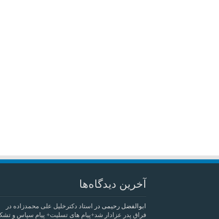
آخرین دیدگاه‌ها
ابوالفضل رحیمی
در
استاد دکترخلیل علی محمدزاده در
فراق پدر عزادار شد+پیام های تسلیت+ پیام سپاس و تشک