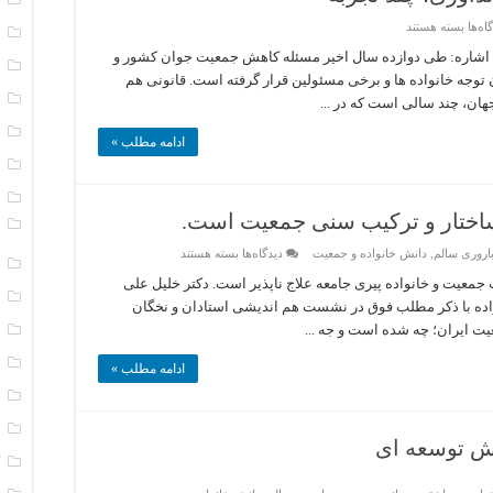
برای
اه‌ها
بسته هستند
ا
فرهنگ
سازی
 اشاره: طی دوازده سال اخیر مسئله کاهش جمعیت جوان کشور و
ا
برای
توجه خانواده ها و برخی مسئولین قرار گرفته است. قانونی هم
افزایش
فرزندآوری؛
ب
ان، چند سالی است که در ...
چند
تجربه
ت
ادامه مطلب »
ت
د
اختار و ترکیب سنی جمعیت است.
و
برای
اروری سالم
,
دانش خانواده و جمعیت
دیدگاه‌ها
بسته هستند
ر
مفهوم
افزایش
معیت و خانواده پیری جامعه علاج ناپذیر است. دکتر خلیل علی
جمعیت؛
ر
ده با ذکر مطلب فوق در نشست هم اندیشی استادان و نخگان
اصلاح
ساختار
یت ایران؛ چه شده است و جه ...
س
و
ترکیب
س
سنی
ادامه مطلب »
جمعیت
س
است.
س
ش توسعه ای
ک