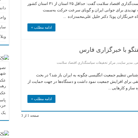
حداقل
11 بهمن ۱۴۰۰ – ۱۱:۴۶ رئیس مرکز تحقیقات سیاست‌گذاری اقتصاد سلامت گفت: حداقل ۲۵ استان از ۳۱ استان کشور
۲۵
دان
ئله تهدیدی برای جوانی ایران و گویای سرعت حرکت به‌سمت
استان
کشور
برنگاران پویا؛ دکتر خلیل علی‌محمدزاده ...
واحد
زیر
حد
سای
جایگزینی
ادامه مطلب »
است!
وبلا
گو با خبرگزاری فارس
ی
,
مدیر سایت
,
مركز تحقيقات سياستگذاري اقتصاد سلامت
تصوی
شهید
نان و جوانان ۰۹:۵۶ ۱۴۰۰-۹-۹ پای کارشناس تنظیم جمعیت انگلیسی چگونه به ایران باز شد؟ در بحث
عکس 
ه 30 حتی اقدامات تشویقی برای افزایش جمعیت نمود داشت و دستگاه‌ها در جهت حمایت از
رهبر
ساز و کارهایی ...
عکس 
ادامه مطلب »
پاسخ
حزب‌
یک پ
صفحه 1 از 3