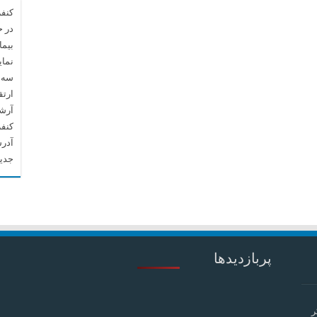
کنفر
در 
بیما
نما
سه م
ارتق
آرشیو م
کنف
آدرس
جدید
پربازدیدها
ر