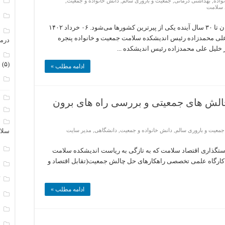
م
واده
,
بهداشتی درمانی
,
جمعیت و باروری سالم
,
دانش خانواده و جمعیت
,
 سلامت
م
کاهش ۳۵درصدی فرزندآوری در ۷ سال گذشته ایران تا ۳۰ سال آینده یکی از پیرترین کشورها می‌شود. ۰۶ خرداد ۱۴۰۲
م
خلیل علی محمدزاده رئیس اندیشکده سلامت جمعیت و خانواده پنجره
درم
لیل علی محمدزاده رئیس اندیشکده ...
م
(۵)
ادامه مطلب »
ن
ا
لش های جمعیتی و بررسی راه های برون
ب
ا
جمعیت و باروری سالم
,
دانش خانواده و جمعیت
,
دانشگاهی
,
مدیر سایت
سلا
ج
تگذاری اقتصاد سلامت که به تازگی به ریاست اندیشکده سلامت
ر کارگاه علمی تخصصی راهکارهای حل چالش جمعیت(تقابل اقتصاد و
د
ک
ادامه مطلب »
م
م
و