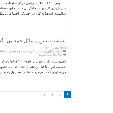
نرخ باروری کل زیر حد جایگزینی دارند و این مس
سالمندی است! به گزارش خبرنگار اجتماعی باشگاه خ
نشست تبیین مسائل جمعیتی؛ گفت
30 نوامبر, 2021
جمعیت و باروری سالم
,
دانش خانواده و جمعیت
,
دانشگاه
برای
دیدگاه‌ها
بسته هستند
نشست
تبیین
اجتماعی / ز
مسائل
جمعیت ایران تا قبل از ده
جمعیتی؛
گفتگو
فرزندآوری کمک می‌کردند اما در دهه چهل به یکباره 
با
خبرگزاری
فارس
1
»
3
2