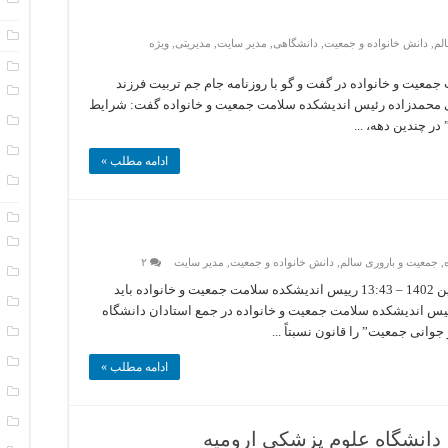
ا
لم
,
دانش خانواده و جمعیت
,
دانشگاهی
,
مدیر سایت
,
مدیریتی
,
ویژه
پ
عیت و خانواده در گفت و گو با روزنامه جام جم تربیت فرزند
د
لی محمدزاده رئیس اندیشکده سلامت جمعیت و خانواده گفت: شرایط
س
ر چندین دهه، ...
ن
ادامه مطلب »
ن
پ
ب
,
جمعیت و باروری سالم
,
دانش خانواده و جمعیت
,
مدیر سایت
۲
پ
کد خبر: 237364 تاریخ انتشار: سه شنبه 29 فروردين 1402 – 13:43 رییس اندیشکده سلامت جمعیت و خانواده باید
ت
ئیس اندیشکده سلامت جمعیت و خانواده در جمع استادان دانشگاه
وانی جمعیت” را قانون نسبتاً ...
ت
خ
ادامه مطلب »
خ
ع
دانشگاه علوم پزشکی ارومیه