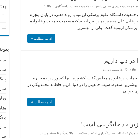
م
ه
,
جمعیت و باروری سالم
,
دانش خانواده و جمعیت
,
دانشگاهی
۲
(۲۳۱)
جمعیت دانشگاه علوم پزشکی ارومیه با روند فعلی؛ در پایان پنجره
ن
کتر خلیل علی محمدزاده رییس اندیشکده سلامت جمعیت و خانواده
ک
زشکی ارومیه گفت: یکی از مهمترین ...
ادامه مطلب »
پیون
 دنیا داریم
سای
سای
برای
دیدگاه‌ها
بسته هستند
بیشترین
سقوط
سیون جمعیت و حمایت از خانواده مجلس گفت: کشور ما تنها کشور دارنده جایزه
پایگ
شیب
شترین سقوط شیب جمعیتی را در دنیا داریم. فاطمه محمدبیگی در
جمعیتی
ساز
را
ن جوانی ...
در
دنیا
وزا
داریم
ادامه مطلب »
وزار
پای
سازم
برای
,
مركز تحقيقات سياستگذاري اقتصاد سلامت
دیدگاه‌ها
بسته هستند
سازم
جمعیت