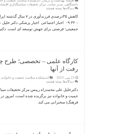
اقتصاد بهداشت و درمان
,
اندیشکده سلامت جمعیت و خان
دانشگاهی
,
مدیر سایت
,
مركز تحقيقات سياستگذاري اقتصاد
برای
دیدگاه‌ها
بسته هستند
پنجره
جمعیتی؛
فرصتی
– ۰۹:۳۲ اخبار اجتماعی اخبار پزشکی دکتر 
برای
جهش
جمعیتی؛ فرصتی برای جهش توسعه ای است. دکتر خ
توسعه
ای
کارگاه علمی – تخصصی؛ طرح چا
رفت از آنها
23 می, 2023
اندیشکده سلامت جمعیت و خانواده
,
برای
دیدگاه‌ها
بسته هستند
کارگاه
علمی
دکترخلیل علی محمدزاه رییس مرکز تحقیقات سیاس
–
جمیت و خانواده نیز برگزیده شده است، امروز د
تخصصی؛
طرح
فرهنگ) سخنرانی می کند.
چالش
های
جمعیتی
و
بررسی
راه
های
برون