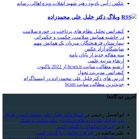
عکس / آیین یادبود رهبر شهید انقلاب ویژه اهالی رسانه
وبلاگ دکتر خلیل علی محمدزاده
کنفرانس تحلیل نظام های پرداخت در حوزه سلامت
در حاشیه همایش سلامت، حکمت و حکمرانی
بیمارستان فرهیختگان میزبان یک همایش مهم
نمایشگاه آزاد عکس
سه مقاله جدید از پایان نامه
ارتقاء مرتبه علمی
آرشیو مطالب سایت hcsm.ir از 2022 تاکنون
کنفرانس مدیریت تحول
آدرس های دکترخلیل علی محمدزاده در اینستاگرام
جدیدترین مطالب سایت hcsm
آخرین دیدگاه‌ها
ابوالفضل رحیمی
در
استاد دکترخلیل علی محمدزاده در فراق
پدر عزادار شد+پیام های تسلیت+ پیام سپاس و تشکر
1
در
باید فرزندانمان را گوش کنیم.
علیرضاتقیه
در
باید فرزندانمان را گوش کنیم.