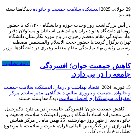
برای
29 جولای, 2025
اندیشکده سلامت جمعیت و خانواده
دیدگاه‌ها
بسته
معرفی
هستند
کوتاه
در آیین بزرگداشت روز وحدت حوزه و دانشگاه ۱۴۰۰،که با حضور
اندیشکد
روسای دانشگاه ها و دبیران هم اندیشی استادان و مسئولان دفتر
سلامت
نهاد نمایندگی مقام معظم رهبری در باغ موزه نگارستان دانشگاه
جمعیت
تهران برگزار گردید.با حضور حجت الاسلام والمسلمین مصطفی
و
رستمی رئیس نهاد نمایندگی مقام معظم رهبری در دانشگاه‌ها، وزیر
خانواده
...
ادامه مطلب »
کاهش جمعیت جوان؛ افسردگی
جامعه را در پی دارد.
15 فوریه, 2024
اقتصاد بهداشت و درمان
,
اندیشکده سلامت جمعیت
و خانواده
,
جمعیت و باروری سالم
,
دانشگاهی
,
مدیر سایت
,
مركز
برای
تحقيقات سياستگذاري اقتصاد سلامت
دیدگاه‌ها
بسته هستند
کاهش
کاهش جمعیت جوان؛ افسردگی جامعه را در پی دارد. دکترخلیل
جمعیت
علی محمدزاده استاد دانشگاه و رییس اندیشکده سلامت جمعیت و
جوان؛
خانواده بعد از ظهر روز چهارشنبه 25 بهمن ماه در مرکز همایش
افسردگی
های رازی و در کنگره بین المللی قران، عترت و سلامت، با موضوع
جامعه
تحلیل نرخ باروری کل ...
را