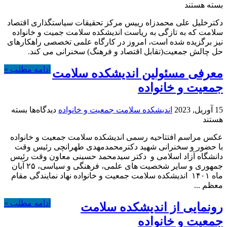
کارگاه
بسته هستند
علمی
دکترخلیل علی محمدزاه رییس مرکز تحقیقات سیاستگذاری اقتصاد
–
سلامت که به تازگی به ریاست اندیشکده سلامت جمیت و خانواده
تخصصی
نیز برگزیده شده است، امروز در کارگاه علمی تخصصی راهکارهای
طرح
حل چالش جمعیت(تقابل اقتصاد و فرهنگ) سخنرانی می کند.
چالش
های
ادامه مطلب »
معرفی مسئولین اندیشکده سلامت
جمعیت
و
جمعیت و خانواده
بررسی
راه
برای
15 آوریل, 2023
اندیشکده سلامت جمعیت و خانواده
دیدگاه‌ها
بسته
های
معرفی
هستند
برون
مسئولین
رفت
عکس مراسم افتتاحیه رسمی اندیشکده سلامت جمعیت و خانواده
اندیشکده
از
با حضور و سخنرانی شهید دکترمحمدمهدی طهرانچی رئیس وقت
سلامت
آنها
دانشگاه آزاد اسلامی و دکتر سیدمحمد حسینی معاون وقت رئیس
جمعیت
جمهوری و سایر شخصیت های علمی، فرهنگی و سیاسی، ۲۵ آبان
و
ماه ۱۴۰۱ اندیشکده سلامت جمعیت و خانواده نهاد نمایندگی مقام
خانواده
معظم ...
ادامه مطلب »
رونمایی از اندیشکده سلامت
جمعیت و خانواده