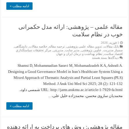
Purchase
ادامه مطلب »
مقاله علمی – پژوهشی: ارائه مدل حکمرانی
خوب در نظام سلامت
1 فوریه, 2026
بانک مقالات
,
تدوین مقاله علمی پژوهشی
,
ترجمه مقاله
,
خلاصه مقالات
,
دانشگاهی
,
سمینار مدیریت
,
عناوین پژوهشی
,
مدیر سایت
,
مدیریتی
,
مركز تحقيقات سياستگذاري
اقتصاد سلامت
,
نظام بهداشت و درمان ایران و جهان
برای
دیدگاه‌ها
بسته هستند
مقاله
علمی
Shamsi D, Mohammadian Saravi M, Mohamadzadeh K A, Ashrafi A.
–
Designing a Good Governance Model in Iran’s Healthcare System Using a
پژوهشی:
ارائه
Mixed Approach of Thematic Analysis and Partial Least Squares (PLS)
مدل
حکمرانی
Method. J Arak Uni Med Sci 2025; 28 (2) :121-132
خوب
URL: http://jams.arakmu.ac.ir/article-1-7929-fa.html شمسی داود،
در
نظام
محمدیان ساروی محسن، محمدزاده خلیل علی، ...
سلامت
ادامه مطلب »
مقاله پژوهشی: روش های‌ پرداخت‌ به‌ ارائه‌ دهنده‌