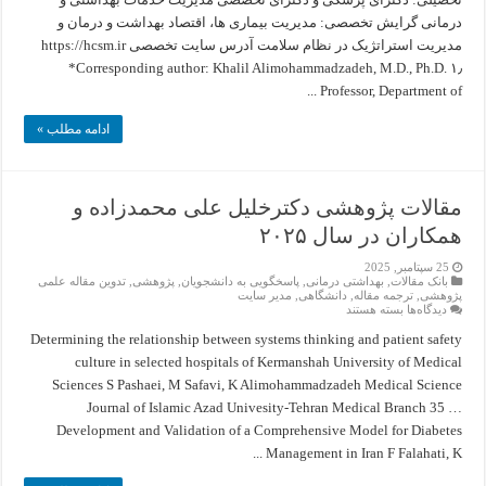
تحقیق
در
درمانی گرایش تخصصی: مدیریت بیماری ها، اقتصاد بهداشت و درمان و
سیستم
مدیریت استراتژیک در نظام سلامت آدرس سایت تخصصی https://hcsm.ir
های
بهداشتی
*Corresponding author: Khalil Alimohammadzadeh, M.D., Ph.D. ۱٫
Professor, Department of ...
ادامه مطلب »
مقالات پژوهشی دکترخلیل علی محمدزاده و
همکاران در سال ۲۰۲۵
25 سپتامبر, 2025
بانک مقالات
,
بهداشتی درمانی
,
پاسخگویی به دانشجویان
,
پژوهشی
,
تدوین مقاله علمی
پژوهشی
,
ترجمه مقاله
,
دانشگاهی
,
مدیر سایت
برای
دیدگاه‌ها
بسته هستند
مقالات
پژوهشی
Determining the relationship between systems thinking and patient safety
دکترخلیل
culture in selected hospitals of Kermanshah University of Medical
علی
محمدزاده
Sciences S Pashaei, M Safavi, K Alimohammadzadeh Medical Science
و
Journal of Islamic Azad Univesity-Tehran Medical Branch 35 …
همکاران
در
Development and Validation of a Comprehensive Model for Diabetes
سال
۲۰۲۵
Management in Iran F Falahati, K ...