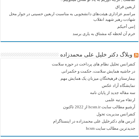
اربعین فراق
مراسم عزاداری هیئت‌های دانشجویی به مناسبت اربعین حسینی در جوار محل
شهادت رهبر شهید انقلاب
إننی أحبکم
خرم آن لحظه که مشتاق به یاری برسد
وبلاگ دکتر خلیل علی محمدزاده
کنفرانس تحلیل نظام های پرداخت در حوزه سلامت
در حاشیه همایش سلامت، حکمت و حکمرانی
بیمارستان فرهیختگان میزبان یک همایش مهم
نمایشگاه آزاد عکس
سه مقاله جدید از پایان نامه
ارتقاء مرتبه علمی
آرشیو مطالب سایت hcsm.ir از 2022 تاکنون
کنفرانس مدیریت تحول
آدرس های دکترخلیل علی محمدزاده در اینستاگرام
جدیدترین مطالب سایت hcsm