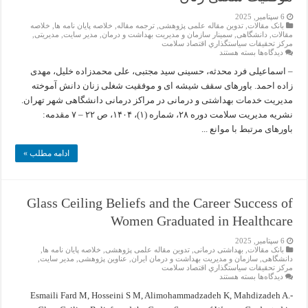
6 سپتامبر, 2025
بانک مقالات
,
تدوین مقاله علمی پژوهشی
,
ترجمه مقاله
,
خلاصه پایان نامه ها
,
خلاصه
مقالات
,
دانشگاهی
,
سمینار سازمان و مدیریت بهداشت و درمان
,
مدیر سایت
,
مدیریتی
,
مركز تحقيقات سياستگذاري اقتصاد سلامت
برای
دیدگاه‌ها
بسته هستند
مقاله
پژوهشی:
– اسماعیلی فرد محدثه، حسینی سید مجتبی، علی محمدزاده خلیل، مهدی
باورهای
زاده احمد. باورهای سقف شیشه ای و موفقیت شغلی زنان دانش آموخته
سقف
شیشه
مدیریت خدمات بهداشتی و درمانی در مراکز درمانی دانشگاهی شهر تهران.
ای
نشریه مدیریت سلامت دوره ۲۸، شماره (۱)، ۱۴۰۴، ص ۲۲ – ۷ مقدمه:
و
موفقیت
باورهای مرتبط با موانع ...
شغلی
زنان
ادامه مطلب »
Glass Ceiling Beliefs and the Career Success of
Women Graduated in Healthcare
6 سپتامبر, 2025
بانک مقالات
,
بهداشتی درمانی
,
تدوین مقاله علمی پژوهشی
,
خلاصه پایان نامه ها
,
دانشگاهی
,
سازمان و مدیریت بهداشت و درمان ایران
,
عناوین پژوهشی
,
مدیر سایت
,
مركز تحقيقات سياستگذاري اقتصاد سلامت
برای
دیدگاه‌ها
بسته هستند
Glass
Ceiling
-Esmaili Fard M, Hosseini S M, Alimohammadzadeh K, Mahdizadeh A.
Beliefs