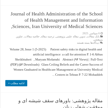
Journal of Health Administration of the School
of Health Management and Information
Sciences, Iran University of Medical Sciences,
6 سپتامبر, 2025
بانک مقالات
,
تدوین مقاله علمی پژوهشی
,
ترجمه مقاله
,
خلاصه مقالات
,
عناوین
پژوهشی
برای
دیدگاه‌ها
بسته هستند
Journal
of
Volume 28, Issue 1 (5-2025) Patient safety risks in digital health and
Health
artificial intelligence: a call for attention P. 1-6 Abbas
Administration
of
Sheikhtaheri , Maryam Mofarrahi Abstract (۹۴ Views) | Full-Text
the
School
(PDF) (۵۴ Downloads) Glass Ceiling Beliefs and the Career Success of
of
Health
Women Graduated in Healthcare Management at University Medical
Management
Centers in Tehran P. 7-22 Mohaddeh ...
and
Information
Sciences,
ادامه مطلب »
Iran
University
of
Medical
Sciences,
مقاله پژوهشی: باورهای سقف شیشه ای و
موفقیت شغلی زنان