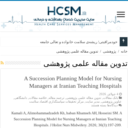
خودمراقبتی؛ ریشه‌ی سلامت خانواده و تعالی جامعه
خانه
/
پژوهشی
/
تدوین مقاله علمی پژوهشی
تدوین مقاله علمی پژوهشی
A Succession Planning Model for Nursing
Managers at Iranian Teaching Hospitals
4 جولای, 2026
بانک مقالات
,
تدوین مقاله علمی پژوهشی
,
ترجمه مقاله
,
خلاصه مقالات
,
دانشگاهی
,
عناوین پژوهشی
,
مدیر سایت
,
مركز تحقيقات سياستگذاري اقتصاد سلامت
برای
دیدگاه‌ها
بسته هستند
A
Succession
Kamali A, Alimohammadzadeh Kh, haban Khamseh AH, Hosseini SM. A
Planning
Succession Planning Model for Nursing Managers at Iranian Teaching
Model
for
Hospitals. J Holist Nurs Midwifery. 2026; 36(3):197-209.
Nursing