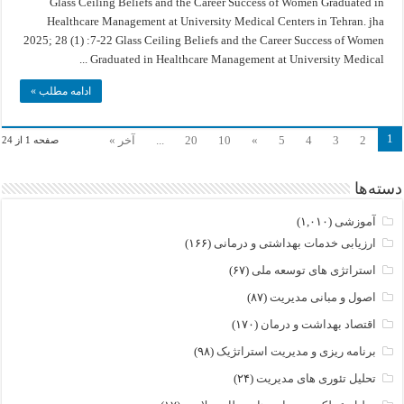
Glass Ceiling Beliefs and the Career Success of Women Graduated in
and
the
Healthcare Management at University Medical Centers in Tehran. jha
Career
Success
2025; 28 (1) :7-22 Glass Ceiling Beliefs and the Career Success of Women
of
Women
Graduated in Healthcare Management at University Medical ...
Graduated
in
Healthcare
ادامه مطلب »
1
2
3
4
5
»
10
20
...
آخر »
صفحه 1 از 24
دسته‌ها
آموزشی
(۱,۰۱۰)
ارزیابی خدمات بهداشتی و درمانی
(۱۶۶)
استراتژی های توسعه ملی
(۶۷)
اصول و مبانی مدیریت
(۸۷)
اقتصاد بهداشت و درمان
(۱۷۰)
برنامه ریزی و مدیریت استراتژیک
(۹۸)
تحلیل تئوری های مدیریت
(۲۴)