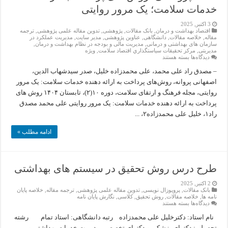
خدمات‌ سلامت؛ یک مرور روایتی
3 اکتبر, 2025
اقتصاد بهداشت و درمان
,
بانک مقالات
,
پژوهشی
,
تدوین مقاله علمی پژوهشی
,
ترجمه
مقاله
,
خلاصه مقالات
,
دانشگاهی
,
عناوین پژوهشی
,
مدیر سایت
,
مدیریت عملکرد در
سازمان های بهداشتی و درمانی
,
مدیریت مالی و بودجه در نظام بهداشت و درمان
,
مدیریتی
,
مركز تحقيقات سياستگذاري اقتصاد سلامت
,
ویژه
برای
دیدگاه‌ها
بسته هستند
مقاله
پژوهشی:
– مصدق راد علی محمد، علی محمدزاده خلیل، صدر سیدشهاب الدین،
روش
اصفهانی پروانه، روش‌های پرداخت به ارائه دهنده خدمات سلامت: یک مرور
های‌
پرداخت‌
روایتی، مجله فرهنگ و ارتقای سلامت، دوره ۱۰(۲)، تابستان ۱۴۰۴ روش های‌
به‌
پرداخت‌ به‌ ارائه‌ دهنده‌ خدمات‌ سلامت: یک مرور روایتی علی محمد مصدق
ارائه‌
دهنده‌
راد۱، خلیل علی محمدزاده۲، ...
خدمات‌
سلامت؛
یک
ادامه مطلب »
مرور
روایتی
طرح درس روش تحقیق در سیستم های بهداشتی
2 اکتبر, 2025
بانک مقالات
,
پروپوزال نویسی
,
تدوین مقاله علمی پژوهشی
,
ترجمه مقاله
,
خلاصه پایان
نامه ها
,
خلاصه مقالات
,
روش تحقیق
,
کلاسی
,
نگارش پایان نامه
برای
دیدگاه‌ها
بسته هستند
طرح
درس
نام استاد: دکترخلیل علی محمدزاده رتبه دانشگاهی: استاد تمام رشته
روش
تحصیلی: دکترای پزشکی و دکترای تخصصی مدیریت خدمات بهداشتی و