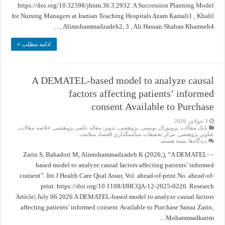
Managers
https://doi.org/10.32598/jhnm.36.3.2932. A Succession Planning Model
at
Iranian
for Nursing Managers at Iranian Teaching Hospitals Azam Kamali1 , Khalil
Teaching
Alimohammadzadeh2, 3 , Ali Hassan Shaban Khamseh4 , ...
Hospitals
ادامه مطلب »
A DEMATEL-based model to analyze causal
factors affecting patients’ informed
consent Available to Purchase
3 جولای, 2026
بانک مقالات
,
پروپوزال نویسی
,
پژوهشی
,
تدوین مقاله علمی پژوهشی
,
خلاصه مقالات
,
عناوین پژوهشی
,
مركز تحقيقات سياستگذاري اقتصاد سلامت
برای
دیدگاه‌ها
بسته هستند
A
DEMATEL-
– Zarin S, Bahadori M, Alimohammadzadeh K (2026;), “A DEMATEL-
based
based model to analyze causal factors affecting patients’ informed
model
to
consent”. Int J Health Care Qual Assur, Vol. ahead-of-print No. ahead-of-
analyze
causal
print. https://doi.org/10.1108/IJHCQA-12-2025-0226. Research
factors
affecting
Article| July 06 2026 A DEMATEL-based model to analyze causal factors
patients’
affecting patients’ informed consent Available to Purchase Sanaz Zarin;
informed
consent Available
Mohammadkarim ...
to