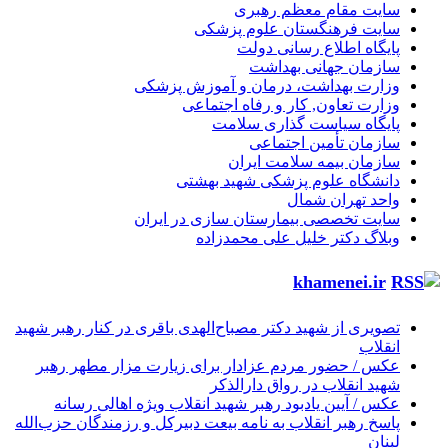
سایت مقام معظم رهبری
سایت فرهنگستان علوم پزشکی
پایگاه اطلاع رسانی دولت
سازمان جهانی بهداشت
وزارت بهداشت، درمان و آموزش پزشکی
وزارت تعاون, کار و رفاه اجتماعی
پایگاه سیاست گذاری سلامت
سازمان تأمین اجتماعی
سازمان بیمه سلامت ایران
دانشگاه علوم پزشکی شهید بهشتی
واحد تهران شمال
سایت تخصصی بیمارستان سازی در ایران
وبلاگ دکتر خلیل علی محمدزاده
khamenei.ir
تصویری از شهید دکتر مصباح‌الهدی باقری در کنار رهبر شهید
انقلاب
عکس / حضور مردم عزادار برای زیارت مزار مطهر رهبر
شهید انقلاب در رواق دارالذکر
عکس / آیین یادبود رهبر شهید انقلاب ویژه اهالی رسانه
پاسخ رهبر انقلاب به نامه بیعت دبیرکل و رزمندگان حزب‌الله
لبنان