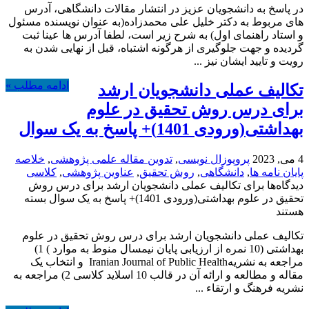
در پاسخ به دانشجویان عزیز در انتشار مقالات دانشگاهی، آدرس
های مربوط به دکتر خلیل علی محمدزاده(به عنوان نویسنده مسئول
و استاد راهنمای اول) به شرح زیر است، لطفا آدرس ها عینا ثبت
گردیده و جهت جلوگیری از هرگونه اشتباه، قبل از نهایی شدن به
رویت و تایید ایشان نیز ...
ادامه مطلب »
تکالیف عملی دانشجویان ارشد
برای درس روش تحقیق در علوم
بهداشتی(ورودی 1401)+ پاسخ به یک سوال
4 می, 2023
پروپوزال نویسی
,
تدوین مقاله علمی پژوهشی
,
خلاصه
پایان نامه ها
,
دانشگاهی
,
روش تحقیق
,
عناوین پژوهشی
,
کلاسی
دیدگاه‌ها
برای تکالیف عملی دانشجویان ارشد برای درس روش
تحقیق در علوم بهداشتی(ورودی 1401)+ پاسخ به یک سوال
بسته
هستند
تکالیف عملی دانشجویان ارشد برای درس روش تحقیق در علوم
بهداشتی (10 نمره از ارزیابی پایان نیمسال منوط به موارد ) 1)
مراجعه به نشریهIranian Journal of Public Health و انتخاب یک
مقاله و مطالعه و ارائه آن در قالب 10 اسلاید کلاسی 2) مراجعه به
نشریه فرهنگ و ارتقاء ...