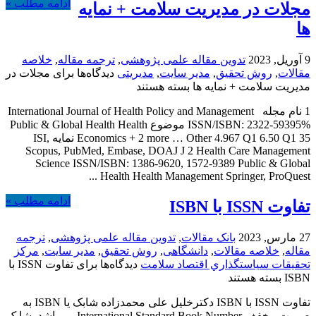
ادامه مطلب »
مجلات در مدیریت سلامت + نمایه
ها
9 آوریل, 2023
تدوین مقاله علمی پژوهشی
,
ترجمه مقاله
,
خلاصه
مقالات
,
روش تحقیق
,
مدیر سایت
,
مدیریتی
دیدگاه‌ها
برای مجلات در
مدیریت سلامت + نمایه ها
بسته هستند
1 نام مجله International Journal of Health Policy and Management
ISSN/ISBN: 2322-59395% موضوع Public & Global Health Health
Economics + 2 more … Other 4.967 Q1 6.50 Q1 35 نمایه ISI,
Scopus, PubMed, Embase, DOAJ J 2 Health Care Management
Science ISSN/ISBN: 1386-9620, 1572-9389 Public & Global
Health Health Management Springer, ProQuest ...
ادامه مطلب »
تفاوت ISSN با ISBN
27 مارس, 2023
بانک مقالات
,
تدوین مقاله علمی پژوهشی
,
ترجمه
مقاله
,
خلاصه مقالات
,
دانشگاهی
,
روش تحقیق
,
مدیر سایت
,
مركز
تحقيقات سياستگذاري اقتصاد سلامت
دیدگاه‌ها
برای تفاوت ISSN با
ISBN
بسته هستند
تفاوت ISSN با ISBN دکترخلیل علی محمدزاده شابک یا ISBN به
صورت مخفف International Standard Book Number می‌باشد. شابک