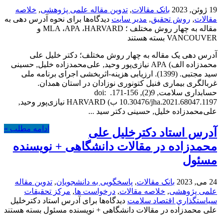
19 ژوئن, 2023
بانک مقالات
,
تدوین مقاله علمی پژوهشی
,
خلاصه
مقالات
,
روش تحقیق
,
مدیر سایت
دیدگاه‌ها
برای نحوه آدرس دهی به
مقاله به چهار روش مختلف ؛ MLA ،APA ،HARVARD و
VANCOUVER
بسته هستند
آدرس دهی یک مقاله به چهار روش مختلف؛ دکتر خلیل علی
محمدزاده الف) APA نیازی‌پور وحید, علی‌محمدزاده خلیل, حسینی
سید مجتبی. (1399). ارزیابی هزینه-اثربخشی اجرای برنامه ملی
غربالگری بیماری فنیل کتونوری نوزادان در استان همدان.
حسابداری سلامت, 9(2), 156-171. doi:
10.30476/jha.2021.68047.1197 ب) HARVARD نیازی‌پور وحید,
علی‌محمدزاده خلیل, حسینی دکتر سید ...
ادامه مطلب »
آدرس استاد دکترخلیل علی
محمدزاده در مقالات دانشگاهی + نویسنده
مسئول
24 می, 2023
بانک مقالات
,
پاسخگویی به دانشجویان
,
تدوین مقاله
علمی پژوهشی
,
خلاصه مقالات
,
درخواست ها
,
مركز تحقيقات
سياستگذاري اقتصاد سلامت
دیدگاه‌ها
برای آدرس استاد دکترخلیل
علی محمدزاده در مقالات دانشگاهی + نویسنده مسئول
بسته هستند