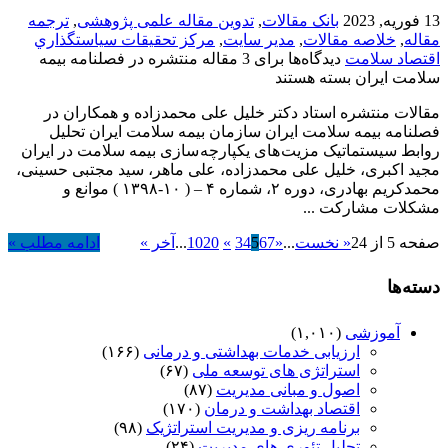
13 فوریه, 2023
بانک مقالات
,
تدوین مقاله علمی پژوهشی
,
ترجمه
مقاله
,
خلاصه مقالات
,
مدیر سایت
,
مركز تحقيقات سياستگذاري
اقتصاد سلامت
دیدگاه‌ها
برای 3 مقاله منتشره در فصلنامه بیمه
سلامت ایران
بسته هستند
مقالات منتشره استاد دکتر خلیل علی محمدزاده و همکاران در
فصلنامه بیمه سلامت ایران سازمان بیمه سلامت ایران تحلیل
روابط سیستماتیک مزیت های یکپارچه سازی بیمه سلامت در ایران
مجید اکبری، خلیل علی محمدزاده، علی ماهر، سید مجتبی حسینی،
محمدکریم بهادری، دوره ۲، شماره ۴ – ( ۱۰-۱۳۹۸ ) موانع و
مشکلات مشارکت ...
صفحه 5 از 24
« نخست
...
«
7
6
5
4
3
»
20
10
...
آخر »
ادامه مطلب »
دسته‌ها
آموزشی
(۱,۰۱۰)
ارزیابی خدمات بهداشتی و درمانی
(۱۶۶)
استراتژی های توسعه ملی
(۶۷)
اصول و مبانی مدیریت
(۸۷)
اقتصاد بهداشت و درمان
(۱۷۰)
برنامه ریزی و مدیریت استراتژیک
(۹۸)
تحلیل تئوری های مدیریت
(۲۴)