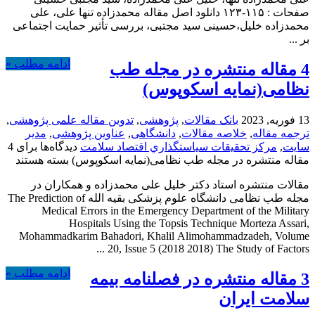
صفحات : ۱۱۵-۱۲۳ دانلود اصل مقاله محمدزاده تنها علی، علی
محمدزاده خلیل،حسینی سید مجتبی، بررسی تأثیر حمایت اجتماعی
بر ...
ادامه مطلب »
4 مقاله منتشره در مجله طب
نظامی(نمایه اسکوپوس)
13 فوریه, 2023
بانک مقالات
,
پژوهشی
,
تدوین مقاله علمی پژوهشی
,
ترجمه مقاله
,
خلاصه مقالات
,
دانشگاهی
,
عناوین پژوهشی
,
مدیر
سایت
,
مركز تحقيقات سياستگذاري اقتصاد سلامت
دیدگاه‌ها
برای 4
مقاله منتشره در مجله طب نظامی(نمایه اسکوپوس)
بسته هستند
مقالات منتشره استاد دکتر خلیل علی محمدزاده و همکاران در
مجله طب نظامی دانشگاه علوم پزشکی بقیه الله The Prediction of
Medical Errors in the Emergency Department of the Military
Hospitals Using the Topsis Technique Morteza Assari,
Mohammadkarim Bahadori, Khalil Alimohammadzadeh, Volume
20, Issue 5 (2018 2018) The Study of Factors ...
ادامه مطلب »
3 مقاله منتشره در فصلنامه بیمه
سلامت ایران