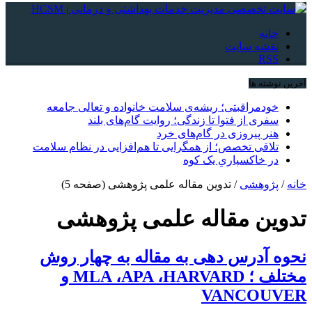
خانه
نقشه سایت
RSS
آخرین نوشته ها
خودمراقبتی؛ ریشه‌ی سلامت خانواده و تعالی جامعه
سفری از فتوا تا زندگی؛ روایت گام‌های بلند
هنر پیروزی در گام‌های خرد
تلاقی تخصص؛ از همگرایی تا هم‌افزایی در نظام سلامت
در خاکسپاریِ یک کوه
خانه
/
پژوهشی
/
تدوین مقاله علمی پژوهشی
(صفحه 5)
تدوین مقاله علمی پژوهشی
نحوه آدرس دهی به مقاله به چهار روش
مختلف ؛ MLA ،APA ،HARVARD و
VANCOUVER