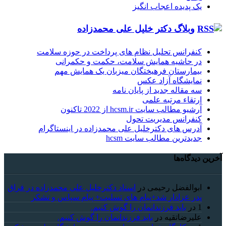
یک پدیده اعجاب انگیز
وبلاگ دکتر خلیل علی محمدزاده
کنفرانس تحلیل نظام های پرداخت در حوزه سلامت
در حاشیه همایش سلامت، حکمت و حکمرانی
بیمارستان فرهیختگان میزبان یک همایش مهم
نمایشگاه آزاد عکس
سه مقاله جدید از پایان نامه
ارتقاء مرتبه علمی
آرشیو مطالب سایت hcsm.ir از 2022 تاکنون
کنفرانس مدیریت تحول
آدرس های دکترخلیل علی محمدزاده در اینستاگرام
جدیدترین مطالب سایت hcsm
آخرین دیدگاه‌ها
ابوالفضل رحیمی
در
استاد دکترخلیل علی محمدزاده در فراق
پدر عزادار شد+پیام های تسلیت+ پیام سپاس و تشکر
1
در
باید فرزندانمان را گوش کنیم.
علیرضاتقیه
در
باید فرزندانمان را گوش کنیم.