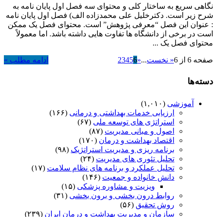
نگاهی سریع به ساختار کلی و محتوای سه فصل اول پایان نامه به
شرح زیر است. دکترخلیل علی محمدزاده الف) فصل اول پایان نامه
: عنوان این فصل “معرفی پژوهش” است. محتوای فصل یک ممکن
است در برخی از دانشگاه ها تفاوت هایی داشته باشد. اما معمولاً
محتوای فصل یک ...
صفحه 6 از 6
« نخست
...
«
6
5
4
3
2
ادامه مطلب »
دسته‌ها
آموزشی
(۱,۰۱۰)
ارزیابی خدمات بهداشتی و درمانی
(۱۶۶)
استراتژی های توسعه ملی
(۶۷)
اصول و مبانی مدیریت
(۸۷)
اقتصاد بهداشت و درمان
(۱۷۰)
برنامه ریزی و مدیریت استراتژیک
(۹۸)
تحلیل تئوری های مدیریت
(۲۴)
تحلیل عملکرد و برنامه های نظام سلامت
(۱۷)
دانش خانواده و جمعیت
(۱۴۶)
ویزیت و مشاوره پزشکی
(۱۵)
روابط درون بخشی و برون بخشی
(۳۱)
روش تحقیق
(۵۶)
سازمان و مدیریت بهداشت و درمان ایران
(۲۳۹)