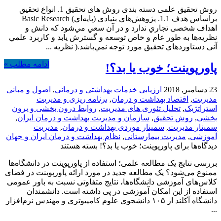
روش تحقیق علمی دسته بندی روش های تحقیق 1. انواع تحقيق
براساس هدف 1.1. پژوهش‌هاي بنیادی (پايه‌اي) Basic Research
اهداف شخصی تجاري ندارد و در آن سعي مي‌شود كه دانش و
نظريه‌ها به طور عام و خاص توسعه و گسترش يابد و كاربرد علمي
آنی دستاوردهاي تحقيق مورد توجه نمي‌باشد.( نظريه ...
ادامه مطلب »
پاورپوینت؛ خوب یا بد؟!
23 دسامبر, 2018
ارزیابی خدمات بهداشتی و درمانی
,
اصول و مبانی
مدیریت
,
اقتصاد بهداشت و درمان
,
برنامه ریزی و مدیریت
استراتژیک
,
تحلیل تئوری های مدیریت
,
روابط درون بخشی و برون
بخشی
,
روش تحقیق
,
سازمان و مدیریت بهداشت و درمان ایران
,
سمینار مدیریت
,
سمینار موردی بهداشت و درمان
,
مدیریت
آموزشی
,
مدیریت بیمارستانی
,
نظام بهداشت و درمان ایران و جهان
دیدگاه‌ها
برای پاورپوینت؛ خوب یا بد؟!
بسته هستند
بررسی نتایج یک مطالعه علمی؛ استفاده از پاورپوینت در دانشگاه‌ها
ممنوع می‌شود؟ یک مطالعه جدید در مورد ارائه پاورپوینت در فضای
کلاس‌های آموزشی دانشگاه‌ها، نتایج متفاوتی نسبت به باور عمومی
استفاده از این امکان آموزشی در پی داشته است. دانشمندان
دانشگاه آکلند از ۱۰۵ دانشجوی علوم کامپیوتری و مهندس نرم‌افزار
...