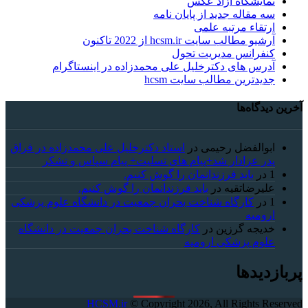
نمایشگاه آزاد عکس
سه مقاله جدید از پایان نامه
ارتقاء مرتبه علمی
آرشیو مطالب سایت hcsm.ir از 2022 تاکنون
کنفرانس مدیریت تحول
آدرس های دکترخلیل علی محمدزاده در اینستاگرام
جدیدترین مطالب سایت hcsm
آخرین دیدگاه‌ها
ابوالفضل رحیمی
در
استاد دکترخلیل علی محمدزاده در فراق
پدر عزادار شد+پیام های تسلیت+ پیام سپاس و تشکر
1
در
باید فرزندانمان را گوش کنیم.
علیرضاتقیه
در
باید فرزندانمان را گوش کنیم.
1
در
کارگاه شناخت بحران جمعیت در دانشگاه علوم پزشکی
ارومیه
خديجه گرزین
در
کارگاه شناخت بحران جمعیت در دانشگاه
علوم پزشکی ارومیه
پربازدیدها
HCSM.ir
© Copyright 2026, All Rights Reserved