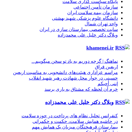
پایگاه سیاست گذاری سلامت
سازمان تأمین اجتماعی
سازمان بیمه سلامت ایران
دانشگاه علوم پزشکی شهید بهشتی
واحد تهران شمال
سایت تخصصی بیمارستان سازی در ایران
وبلاگ دکتر خلیل علی محمدزاده
khamenei.ir
نماهنگ |‌ گرچه دوریم به یاد تو سخن میگوییم...
اربعین فراق
مراسم عزاداری هیئت‌های دانشجویی به مناسبت اربعین
حسینی در جوار محل شهادت رهبر شهید انقلاب
إننی أحبکم
خرم آن لحظه که مشتاق به یاری برسد
وبلاگ دکتر خلیل علی محمدزاده
کنفرانس تحلیل نظام های پرداخت در حوزه سلامت
در حاشیه همایش سلامت، حکمت و حکمرانی
بیمارستان فرهیختگان میزبان یک همایش مهم