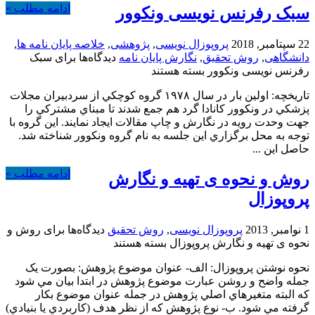
ادامه مطلب »
سبک رفرنس نویسی ونکوور
22 سپتامبر, 2018
پروپوزال نویسی
,
پژوهشی
,
خلاصه پایان نامه ها
,
دانشگاهی
,
روش تحقیق
,
نگارش پایان نامه
دیدگاه‌ها
برای سبک
رفرنس نویسی ونکوور
بسته هستند
تاريخچه: اولين بار در سال ۱۹۷۸ گروه كوچكي از سردبيران مجلات
پزشكي در ونكوور كانادا گرد هم جمع شدند تا مبناي مشتركي را
جهت وحدت رويه در نگارش و چاپ مقالات ايجاد نمايند. اين گروه با
توجه به محل برگزاري اين جلسه به نام گروه ونكوور شناخته شد.
حاصل اين ...
ادامه مطلب »
روش و نحوه ی تهیه و نگارش
پروپوزال
1 نوامبر, 2013
پروپوزال نویسی
,
روش تحقیق
دیدگاه‌ها
برای روش و
نحوه ی تهیه و نگارش پروپوزال
بسته هستند
نحوه نوشتن پروپوزال: الف- عنوان موضوع پژوهش: بصورت يک
جمله واضح و روشن عبارت موضوع پژوهش در ابتدا بيان مي شود
که البته متغيرهاي اصلي پژوهش در جمله عنوان موضوع بکار
گرفته مي شود. ب- نوع پژوهش که از نظر هدف (کاربردي يا بنيادي)