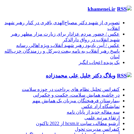
khamenei.ir
تصویری از شهید دکتر مصباح‌الهدی باقری در کنار رهبر شهید
انقلاب
عکس / حضور مردم عزادار برای زیارت مزار مطهر رهبر
شهید انقلاب در رواق دارالذکر
عکس / آیین یادبود رهبر شهید انقلاب ویژه اهالی رسانه
پاسخ رهبر انقلاب به نامه بیعت دبیرکل و رزمندگان حزب‌الله
لبنان
یک پدیده اعجاب انگیز
وبلاگ دکتر خلیل علی محمدزاده
کنفرانس تحلیل نظام های پرداخت در حوزه سلامت
در حاشیه همایش سلامت، حکمت و حکمرانی
بیمارستان فرهیختگان میزبان یک همایش مهم
نمایشگاه آزاد عکس
سه مقاله جدید از پایان نامه
ارتقاء مرتبه علمی
آرشیو مطالب سایت hcsm.ir از 2022 تاکنون
کنفرانس مدیریت تحول