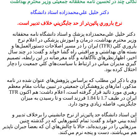
نکاتی چند در تحسین نامه محققانه جمعیتی وزير محترم بهداشت
در
تحسین
دكتر خليل علي‌محمدزاده استاد دانشگاه
نامه
محققانه
نرخ باروري پائين‌تر از حد جايگزيني خلاف تدبير است.
جمعیتی
وزير
دكتر خليل علي‌محمدزاده پزشك و استاد دانشگاه نامه محققانه
محترم
وزير محترم بهداشت، درمان و آموزش پزشكي در اعلام نرخ
بهداشت
باروري كلي (TFR) ايران را در مسير اصلاحات دستورالعمل‌ها و
بسته هاي بهداشتي و مراقبتي راه گشا خواند و گفت: در چند سال
اخير، اظهارنظرهاي ناآگاهانه و گاه مغرضانه در اين رابطه، تصميم
گيري مديران مياني در ارتباط با سياست‌هاي كلي جمعيت را دچار
اختلال كرده بود.
وي با ذكر اين مطلب كه براساس پژوهش‌هاي عنوان شده در نامه
مذكور، آمارهاي پژوهشگران جمعيتي در تبيين بيانات مقام معظم
رهبري مورد تائيد قرار گرفته است، اعلام داشت: هم اكنون TFR
ايران در طيف 1.7 تا 1.84 فرزند است و تا رسيدن به ميزان
جايگزيني، فاصله زيادي وجود دارد.
اين استاد دانشگاه حد پائين‌تر از نرخ جانشيني را برخلاف تدبير و
آينده بيني خواند و گفت: تمام كشورهايي كه در گذشته چنين
مرزهايي را در نورديده‌اند، حالا با چالش‌هاي آن كه بعضاً جبران ناپذير
هم مي‌باشند، دست و پنجه نرم مي‌كنند.