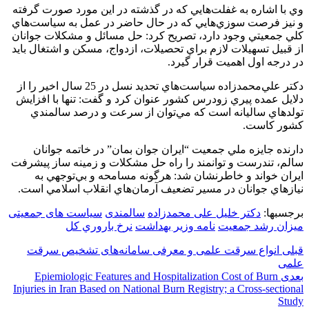
وي با اشاره به غفلت‌هايي كه در گذشته در اين مورد صورت گرفته
و نيز فرصت سوزي‌هايي كه در حال حاضر در عمل به سياست‌هاي
كلي جمعيتي وجود دارد، تصريح كرد: حل مسائل و مشكلات جوانان
از قبيل تسهيلات لازم براي تحصيلات، ازدواج، مسكن و اشتغال بايد
در درجه اول اهميت قرار گيرد.
دكتر علي‌محمدزاده سياست‌هاي تحديد نسل در 25 سال اخير را از
دلايل عمده پيري زودرس كشور عنوان كرد و گفت: تنها با افزايش
تولدهاي ساليانه است كه مي‌توان از سرعت و درصد سالمندي
كشور كاست.
دارنده جايزه ملي جمعيت “ايران جوان بمان” در خاتمه جوانان
سالم، تندرست و توانمند را راه حل مشكلات و زمينه ساز پيشرفت
ايران خواند و خاطرنشان شد: هرگونه مسامحه و بي‌توجهي به
نيازهاي جوانان در مسير تضعيف آرمان‌هاي انقلاب اسلامي است.
برجسبها:
دکتر خلیل علی محمدزاده
سالمندی
سیاست های جمعیتی
میزان رشد جمعیت
نامه وزیر بهداشت
نرخ باروري كل
قبلی
انواع سرقت علمی و معرفی سامانه‌های تشخیص سرقت
علمی
بعدی
Epiemiologic Features and Hospitalization Cost of Burn
Injuries in Iran Based on National Burn Registry; a Cross-sectional
Study