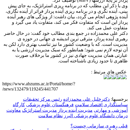
پرداز بر پایه ارزشها (MBV) توصیف کرد.
وی با ذکر این مطلب که در برنامه ریزی استراتژیک، به جای پیش
بینی، آینده نگری و در برنامه ریزی آینده پرداز فراتر از آینده نگاری،
آینده پژوهی انجام می گردد، بیان داشت: از ویژگی های رهبر آینده
پرداز این است که متفاوت فکر می کند، متفاوت یاد می گیرد و
متفاوت عمل می کند.
دکتر علی محمدزاده در جمع بندی مطالب خود گفت: در حال حاضر
رهبری آینده پرداز، مترقی ترین اندیشه ی جهانی در حوزه ی
مدیریت است. که با وضعیت کشور ما نیز تناسب بهتری دارد لکن به
آن توجه لازم نمی شود؛ همانطور که سبک مدیریت ارزشی یا به
عبارتی همان مدیریت جهادی نیز در کشور ما برخلاف صورت
ظاهری تا حدود زیادی ناشناخته است.
عكس هاي مرتبط :
https://www.abzums.ac.ir/Portal/home/?
news/132479/119245/441707/
برجسبها:
دکترخلیل علی محمدزاده
رئیس مرکز تحقیقات
سیاستگذاری اقتصاد سلامت
فرهنگستان علوم پزشکی
کارگاه
آموزشی و مهارتی
مدیریت آینده پرداز
مدیریت استراتژیک
معاونت
درمان دانشگاه علوم پزشکی البرز
نظام سلامت
قبلی
رهبری سازمانی چیست؟