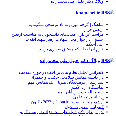
وبلاگ دکتر خلیل علی محمدزاده
khamenei.ir
نماهنگ |‌ گرچه دوریم به یاد تو سخن میگوییم...
اربعین فراق
مراسم عزاداری هیئت‌های دانشجویی به مناسبت اربعین
حسینی در جوار محل شهادت رهبر شهید انقلاب
إننی أحبکم
خرم آن لحظه که مشتاق به یاری برسد
وبلاگ دکتر خلیل علی محمدزاده
کنفرانس تحلیل نظام های پرداخت در حوزه سلامت
در حاشیه همایش سلامت، حکمت و حکمرانی
بیمارستان فرهیختگان میزبان یک همایش مهم
نمایشگاه آزاد عکس
سه مقاله جدید از پایان نامه
ارتقاء مرتبه علمی
آرشیو مطالب سایت hcsm.ir از 2022 تاکنون
کنفرانس مدیریت تحول
آدرس های دکترخلیل علی محمدزاده در اینستاگرام