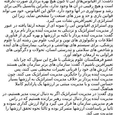
داشت: از اقیانوس‌های آبی تا کنون هیچ بهره‌ برداری صورت نگرفته
است و هیچ رقیبی در آن ها وجود ندارد، بنابراین پتانسیل بالایی برای
رشد و سودآوری در آنها وجود دارد. خالق این اقیانوس، خود می‌ تواند
قوانین بازی و حد و مرز های صنعت را مشخص نماید، زیرا این
استراتژی از تغییرآفرینی نشات می گیرد.
وی استراتژی اقیانوس آبی را نمونه ای از نسخه ارتقا یافته در عبور
از مدیریت استراتژیک و نزدیکی به مدیریت آینده پرداز نام برد و
گفت: مدیریت آینده پرداز با تکیه بر ارزشها و بهره گیری از فنآوری
اطلاعات و تکنولوژی های نوین و ترکیب علوم بین رشته ای با علوم
پزشکی، برای سیستم های بهداشتی و درمانی، بیمارستان های آینده
و شاخص های سلامتی و تندرستی انسان، تحولات و دگرگونی های
فراوانی به ارمغان خواهد آورد.
عضو فرهنگستان علوم پزشکی با طرح این سوال که چرا باید
تغییرآفرین باشیم؟، گفت: سازمان های برتر سازمان هایی هستند
که ارزش های خود را قربانی تغییرات محیطی نمی کنند، پس
مدیریت آینده پرداز را جایگزین مدیریت استراتژیک می کنند. چون
مدیریت آینده پرداز بر خلاف مدیریت استراتژیک به ارزشها بسیار
حساس است و با مدیریت مبتنی بر ارزشها یک پارادایم کاملا
هماهنگ است.
وی گفت: در مدیریت استراتژیک اگر به دنبال تربیت مدیر هستیم، در
مدیریت آینده پرداز دنبال تربیت رهبر برازنده هستیم که در راس
هرم مدیریتی سازمان ها قرار می گیرد و اولا ارزش گذاری نموده و
ثانیا بر پاسداشت ارزشها متمرکز بوده و ثالثا نحوه تحقق ارزشها را
مدیریت می کند.