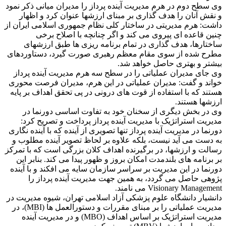
وی سطح دوم در هرم مدیریت آینده پرداز را مدیران میانی ذکر نمود
و نقش آنان را هدف گذاری بر مبنای ارزشها عنوان کرد و اظهار
داشت: هرم مدیریتی در ساختار کلی نظام جمهوری اسلامی ایران از
چنین قاعده ای پیروی می کند و اگر چنانچه با اصلاح برخی
ساختارها، هدف گذاری در تمام برنامه ریزی ها طبق ارزشهای
مطرح شده از سوی مقام معظم رهبری صورت گیرد، دستاوردهای
بیشتر و بهتری حاصل خواهد شد.
وی جای مدیران عملیاتی را در سطح سه هرم مدیریت آینده پرداز
خواند و گفت: مدیران عملیاتی در این هرم، مدیران فرصت محوری
هستند که با استفاده از قوت های درونی در پی تحقق اهداف بر پایه
ارزشها هستند.
وی در بخش دیگری از سخنان خود به تفاوت اساسی دورنما در
مدیریت استراتژیک با مدیریت آینده پرداز پرداخت و تصریح کرد:
دورنما در مدیریت آینده پرداز تنها تصویری از آینده که با آینده نگاری
به دست می آید نیست، بلکه علاوه بر لحاظ تصویر آینده مطلوب و
رسالت و ارزشها، در برگیرنده اهداف کلان بزرگی است که با تمرکز
بر برنامه های بلندمدت امکان بروز و ظهور پیدا می کند. بنابر این
دورنما در این مدیریت بر سراسر سازمان سایه می افکند و با آینده
پژوهی حاصل می گردد، به همین جهت مدیریت آینده پرداز را
Visionary Management می نامند.
دانشیار دانشگاه علوم پزشکی آزاد اسلامی تهران، شیوه مدیریت در
مدیریت عملیاتی را بر مبنای مقررات و دستورالعمل ها (MBI)، در
مدیریت استراتژیک بر اساس اهداف (MBO) و در مدیریت آینده