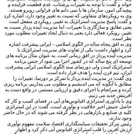
خواند و گفت: با توجه به تغییرات پرشتاب، عدم قطعیت فزاینده و
پیچیدگی امور، سازمان ها با نمی دانم های فراوانی روبرو هستند.
وی به رویکردهای متفاوتی که نسبت به تغییر وجود دارد، اشاره کرد
و گفت: پاسخ مدیریت استراتژیک به تغییر، رویکردی منفعل است
یعنی تطابق و سازگاری با تغییرات، اما مدیریت آینده پرداز نسبت به
تغییر، رویکرد فعالی دارد یعنی به دنبال ایجاد تغییرات مطلوب مورد
نظر است.
وی به افق پنجاه ساله در الگوی اسلامی – ایرانی پیشرفت اشاره
کرد و اظهار داشت: یکی از تفاوت های مدیریت استراتژیک با
مدیریت آینده پرداز در افق زمانی است. به عنوان مثال برنامه های
توسعه ای پنج ساله که در کشور اجرا می شود از جنس برنامه
استراتژیک است ولی دورنمای سند الگوی اسلامی ایرانی پیشرفت،
ایران، نیم قرن آینده را هدف قرار داده است.
وی گفت: در مدیریت آینده پرداز با تمرکز بر دورنما، تغییرات را
مطابق با آنگونه که می اندیشیم و مطلوب می پنداریم، برنامه ریزی
کرده و سرانجام با اجرای دقیق و ارزیابی مستمر، در واقع دست به
آفرینش جدید می زنیم.
وی با یادآوری استراتژی اقیانوس‌های آبی در فضای کسب و کار که
حاصل جنبش اخیر خلاقیت و نوآوری است، گفت: در این استراتژی
کلیه ی صنایع و بازارهایی در نظر گرفته می شوند که در حال حاضر
وجود ندارند.
رئیس مرکز تحقیقات سیاستگذاری اقتصاد سلامت مفهوم نوآوری
ارزش آفرین را قلب استراتژی اقیانوس آبی ذکر کرد و اظهار