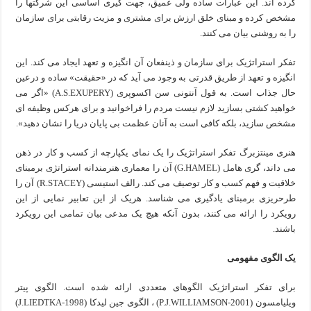
کرده اند. این عبارات ساده ولی عمیق، جهت گیری اساسی این شرکتها را
مشخص کرده و مبنای خلق ارزش برای مشتری و مزیت رقابتی برای سازمان
را به روشنی بیان می کنند.
تفکر استراتژیک برای سازمان و ذینفعان آن انگیزه و تعهد ایجاد می کند. این
انگیزه و تعهد از طریق قدرتی به وجود می آید که در «حقیقت» ساده و درعین
حال جذاب است. به قول آنتونی سن اکسوپری (A.S.EXUPERY) «اگر می
خواهید کشتی بسازید لازم نیست مردم را فراخوانید و برای هرکس وظیفه ای
مشخص سازید، بلکه کافی است به آنان عظمت بی پایان دریا را نشان دهید».
هنری مینتزبرگ تفکر استراتژیک را یک نمای یکپارچه از کسب و کار در ذهن
می داند، گری هامل (G.HAMEL) آن را معماری هنرمندانه استراتژی برمبنای
خلاقیت و فهم کسب و کار توصیف می کند. رالف استیسی (R.STACEY) آن را
طرحریزی برمبنای یادگیری می شناسد. هریک از این تعابیر نمایی از این
رویکرد را ارائه می کنند، بدون آنکه هیچ یک مدعی بیان تمامی این رویکرد
باشند.
یک الگوی مفهومی
برای تفکر استراتژیک الگوهای متعددی ارائه شده است. الگوی پیتر
ویلیامسون (P.J.WILLIAMSON-2001) ، الگوی جین لیدکا (J.LIEDTKA-1998)