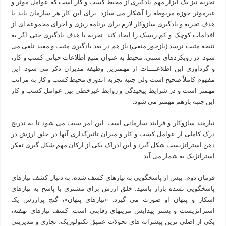
تجربه نیز یک ابزار مهم یادگیری از محیط کسب و کار است که عوامل موثر و
غیرموثر حوزه مربوطه را آشکار می سازد. برای این کار هر سازمان باید با
هدف تجربه و یادگیری سازوکار لازم برای برنامه ریزی و اجرای مجموعه ای از
اقدامات کوچک و کم ریسک را ایجاد کند. تجربه با هدف یادگیری حتی اگر به
نتیجه مثبت نرسد (بازخور منفی) باز هم در بعد یادگیری مثبت و مفید تلقی می
شود. در رویکردهای سنتی، محیط به عنوان منبع اطلاعات حیاتی کسب و کار،
و گردآوری این اطلاعــــات از مهمترین وظیفه مدیران ذکر می شود. این
مفهوم کاملاً صحیح است ولی جنبه تجربه اندوزی محیط کسب و کار به مراتب
مهمتر است و در شرایط پیچیدگی و روابط غیرخطی بین عوامل کسب و کار
این جنبه بازهم مهمتر می شود.
نیازمند سازوکار و فرایند سازمانی است. این امر سبب می شود تا به تدریج
درک کاملی از عوامل کسب و کار و میزان تاثیرگذاری آنها در خلق ارزش در
ذهن استراتژیست شکل گیرد و این ادراک یکی از ارکان مهم شکل گیری تفکر
استراتژیک به شمار می آید.
فرمان دوم: بیش از پاسخگویی به نیازهای کشف شده، به دنبال کشف نیازهای
پاسخگویی نشده بازار باشید: خلق ارزش برای مشتری با پاسخ به نیازهای
آشکار و پنهان او صورت می گیرد. «نیازهای پنهان»، گنج پرارزش یک
استراتژیست و بستر پیدایش مزیتهای رقابتی است. کشف نیازهای نهفته،
یکی از اصلی ترین پیشرانه های تحولات عمیق تکنولوژیک، تجاری و مدیریتی