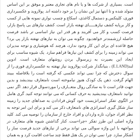
است. بسیاری از شرکت ها و یا نام های تجاری معتبر و موفق بر این اساس
متولد شده و تا انتها نیز این نشان را بر خود داشته اند. پولاروید و عکسبرداری
فوری، کلینکس و دستمال کاغذی، اسکاچ و چسب نواری نمونه هایی از کسب
و کار برپایه کشف نیازهـــــای نهفته بازار است. کشف نیازهای بی پاسخ بازار،
فرصت کسب و کار می آفریند و هر قدر این نیاز اساسی تر باشد فرصت
حاصله ارزشمندتر خواهدبود. چگونه می توان به نیازهای نهفته بازار پی برد؟
هیچ قاعده ای برای این کار وجود ندارد، هرچند که هوشیاری و توجه مدیران
می تواند زمینه را برای کشف این نیازها فراهم سازد. یک شیوه مناسب برای
ایجاد این بصیرت به زیرسوال بردن روشهای متعارف است. ادوین
لند(E.LAND) ، بنیانگذار شرکت پولاروید نیاز نهفته به عکسبرداری فوری را از
سوال دخترش که چرا نمی تواند عکسی که گرفته است را بلافاصله ببیند
الهام گرفت. ذهن یک کودک هنوز نیاموخته است نامتعارف بیندیشد و بدین
جهت قادر است تا به سادگی روال متعــارف را موردسوال قرار دهد. اگر نمی
توانید نامتعارف بیندیشید به حرف کسانی که می توانند توجه کنید. گری هامل
در الگوی تفکر استراتژیست خود گوش فرادادن به صداهای جدید را زمینه
ساز شکل گیری استراتژی های نامتعارف ذکر می کند و برای این امر توجه به
نظر افراد جوان، تازه واردان و افراد خارج از سازمان را توصیه می کند. کلید
واژه اصلی این طرز تفکر «چرا»ست. کنار گذاشتن شیوه های متعارف در
مواجهه با این واژه سوالی می تواند برخی از نیازهای جدید فرصت ساز را
آشکار سازد. چرا نمی توان در یک هتل فقط چند ساعت اقامت کرد و به همان