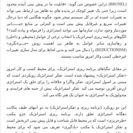
(BRUNEL) دراین خصوص می گوید: «قابلیت ما در پیش بینی آینده محدود
است، زیرا حتی یک تغییر کوچک در پدیده های به ظاهر بی ارتباط، می تواند
به تغییرات عمده ای در کل سیستم منجر شود. چگونه هنگامی که دنیا درحال
تغییرات سریع و غیرقابل پیش بینی است و کنترلی بر منابع حیــــــاتی
موردنیاز وجود ندارد، سازمانها می توانند استراتژی را فرموله و پیاده کنند»؟
الگوهای برنامه ریزی استراتژیک با انتخاب برخی از عوامل (محیطی و داخلی)
و رهاسازی سایر عوامل به ظاهر بی اهمیت روش «جـــزءنگری»
(REDUCTIONISM) را دنبال می کنند و بدین لحاظ برای مدل سازی تغییرات
غیرخطی کسب وکار امروز مناسب نیستند.
در مقابل تنگناهای برنامه ریزی استراتژیک، برای محیط کسب و کار امروز
«تفکر استراتژیک» پیشنهاد شده است. تفکر استراتژیک رویکردی است که
مبتنی بر اصول استراتژی، تفکر واگرا و خلاقانه را برای خلق یک استراتژی
ارزش آفرین توصیه می کند. تفکر استراتژیک بیش از جنبه های فرایندی و
متدولوژیک به استراتژی به عنوان یک هنر نگاه می کند.
این دو رویکرد (برنامه ریزی و تفکراستراتژیک) به دو انتهای طیف مکاتب
دهگانه استراتژی تعلق دارند. برنامه ریزی استراتژیک جزو مکتب
«طرحریزی» است که در محیط قابل شناخت و قابل پیش بینی اثربخش است
و تفکر استراتژیک با مکتب «یادگیری» تعریف می شود که برای محیط