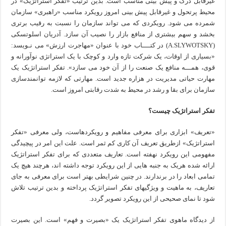
غیرقابل درک و پیش بینی مناسب است. بدین ترتیب «تفکر استراتژیک» در
محیط پرتحول و غیرقابل پیش بینی امروز رویکرد مناسب «راهبری» سازمان
شمرده می شود. رویکردی که می تواند سازمان را نسبت به رقیب برتری
بخشد و سهم بیشتری از منافع بازار را نصیب آن سازد. آدریان اسلوتسکی
(A.SLYWOTSKY) در کتــــاب خود با عنوان «مهاجرت ارزش» می نـویسد:
«بسیاری از اوقات، یک شرکت تازه وارد و کوچک با یک استراتژی نوآورانه و
قوی، همـــه منافع یک صنعت را از آن خود می سازد». تفکر استراتژیک یک
مهارت حیاتی مدیریت در هزاره جدید است. مهارتی که لازمه توانمندسازی
سازمان برای بقا و رشد در محیط به شدت رقابتی امروز است.
تفکر استراتژیک چیست؟
«تعریف» ابزاری برای معرفی مفاهیم و رویکردهاست، ولی معرفی «تفکر
استراتژیک» ازطریق تعریف آن کاری کم ثمر است. علت این امر در پیچیدگی
مفهومی این رویکرد نهفته است. تعاریف متعددی که برای تفکر استراتژیک
ارائه شده هریک به جنبه هایی از این رویکرد توجه داشته اند، هرچند هیچ یک
تمامی ابعاد را در برندارند. در چنین شرایطی بهتر است برای معرفی به جای
تعاریف، به ماهیت و ویژگیهای تفکر استراتژیک پرداخته و بدین ترتیب تلاش
شود تا نمای صحیحی از این رویکرد تصویر گردد.
از دیدگاه ماهوی تفکر استراتژیک یک «بصیرت و فهم» است. این بصیرت