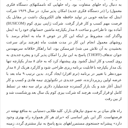
به دنبال راه حلهای متفاوت بود. راه حلهایی که ناممکنها(ی دستگاه فکری
معمول) را (در دستگاه فکری جدید) امکان پذیر سازد. در سال ۱۹۶۹ شرکت
اینتل که سابقه خوبی در تولید حافظه های الکترونیک داشت در مقابل یک
فرصت مهم کسب و کار قرار گرفت. شرکت ژاپنی بیزی کوم (BUSICOM)
آماده بود تا طراحی و ساخت ۸ مدار یکپارچه ماشین حسابهای خود را به اینتل
واگذار کند، مشروط بر اینکه این کار در عوض ۸ ماه به انجام برسد. با
روشهای معمول انجام این کار در مدت هشت ماه (هرچند برای سرعت
بخشیدن به آن تلاش می شد) غیرممکن بود، اما راهکار خلاقانه سرمهندس
جوان تدهاف (T.HOFF) پاسخ به این نیاز را امکان پذیر کرد و پنجره جدیدی به
روی کسب و کار اینتل گشود. وی پیشنهاد کرد که به جای ۸ مدار یکپارچه تنها
یک مدار یکپارچه با قابلیت برنامه ریزی طراحی شود و کارکرد هریک از ۸ مدار
موردنظر با تغییر در برنامه (نرم افزار) ایجاد گردد. بدین ترتیب ۹ ماه بعد با
عرضه اولین ریزپردازنده، عصر جدیدی در تکنولوژی نیمه هادی و کسب و کار
اینتل آغاز شد و یک بازار گسترده چندمیلیارد دلاری برای سه دهه در تسلط
کامل او قرار گرفت، هرچند که شرکت بیزی کوم یک سال بعد ورشکست شد و
از بین رفت
راه های میان بر به سوی نیازهای بازار، کلید طلایی دستیابی به منافع نهفته در
فرصتهاست. اگر این باور اساسی که «برای هر کار همواره راه بهتری وجود
دارد» پیشرانه جستجوی مستمرراههای بدیع پاسخ به نیاز مشتری گردد، زمینه