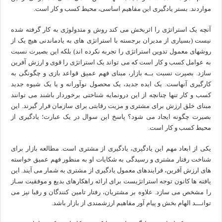
مواردند. بستر یادگیری این مفاهیم اساسی، محیط کسب و کار است.
آنچه یک استراتژی را اثربخش می کند روش و متدولوژی به کار گرفته شده
نیست (بسیاری از مدیران برجسته با استراتژی های به یادماندنی هیچ یک از
روشهای معمول تدوین استراتژی را تجربه نکرده اند) بلکه این بصیرت نسبت
به عوامل کسب و کار است که می تواند یک استراتژی را قوی و ارزش آفرین
سازد. بصیرت نسبت بــه بازار، مبنای فهم عمیق قواعد بازی و چگونگی به
کارگیری آنهاست. یک ایده جدید، یک محصول نوآورانه و یا یک شیوه جدید
کسب و کار تنها چنانچه از این درونمایه شناختی برخوردار باشند می توانند
مبنای خلق ارزش برای مشتری و مزیت رقابتی برای سازمان قرار گیرند. این
بصیرت چگونه ایجاد می شود؟ پاسخ این سوال در یک عبارت؛ یادگیری از
محیط کسب و کار است.
یکی از ابعاد مهم این یادگیری، یادگیری از مشتری است. مطالعه بازار برای
شناخت رفتار مشتری و رسیدگی به شکایات او به منظور فهم عمیق خواسته
های ارزش آفرین، فرایندهای معمول یادگیری از مشتری به شمار می آیند. این
یافته ها کانون توجه استراتژیست برای ارائه راهکارهای بدیع و موفقیت سـاز
را مشخص می سازد. علاوه بر مشتریان، رفتار تامین کنندگان و رقبا نیز می
توانـــد الهام بخش و پیام آور مفاهیم ارزشمندی از بازار باشد.