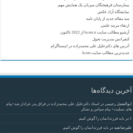
بیمارستان فرهیختگان میزبان یک همایش مهم
نمایشگاه آزاد عکس
سه مقاله جدید از پایان نامه
ارتقاء مرتبه علمی
آرشیو مطالب سایت hcsm.ir از 2022 تاکنون
کنفرانس مدیریت تحول
آدرس های دکترخلیل علی محمدزاده در اینستاگرام
جدیدترین مطالب سایت hcsm
آخرین دیدگاه‌ها
ابوالفضل رحیمی
در
استاد دکترخلیل علی محمدزاده در فراق پدر عزادار شد+پیام
های تسلیت+ پیام سپاس و تشکر
1
در
باید فرزندانمان را گوش کنیم.
علیرضاتقیه
در
باید فرزندانمان را گوش کنیم.