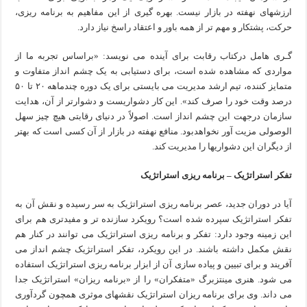
ارزشهای نهفته در بازار نیست. بهره گیری از این مفاهیم به برنامه ریزی،
حرکت، پشتکار و مهم تر از همه باور و اعتقاد راسخ نیاز دارد.
گـری هامل درکتاب رقابت برای آینده می نویسد: «براساس تجربه ما از
مواردی که مشاهده شده است، برای دستیابی به یک چشم انداز متفاوت و
متمایز کننده، تیم ارشد مدیریت می بایستی برای یک دوره چندماهه ۲۰ تا ۵۰
درصد وقت خود را صرف کند». این کار دشواریست و دشوارتر از آن، هدایت
سازمان درجهت این چشم انداز است. اصولاً در دنیای رقابتی هیچ چیز سهل
الوصولی مزیت آور نخواهدبود. منافع نهفته در بازار از آن کسی است که بهتر
از دیگران این دشواریها را مدیریت کند.
تفکر استراتژیک – برنامه ریزی استراتژیک
آیا در دوران جدید، عصر برنامه ریزی استراتژیک به سر رسیده و نقش آن به
تفکر استراتژیک سپرده شده است؟ رویکرد سازنده تر و مفیدتری هم برای
این زمینه وجود دارد: تفکر و برنامه ریزی استراتژیک می توانند در کنار هم
نقش مکمل داشته باشند. در این رویکرد، تفکر استراتژیک چشم انداز می
آفریند و برای تبیین و پیاده سازی آن از ابزار برنامه ریزی استراتژیک استفاده
می شود. هنری مینتزبرگ «متفکران» را از «برنامه ریزان» استراتژیک جدا
می داند. وی برای برنامه ریزان استراتژیک نقشهای موثری همچون گردآوری