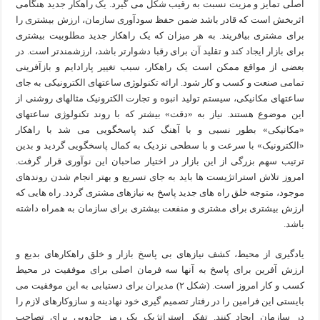
اصلی تمایز و مزیت نسبت به رقیب شکل می گیرد. یک راهکار جدید هنگامی
اثربخش است که قادر باشد ضمن حفظ سودآوری سازمان، ارزش بیشتری را
برای مشتری بیافریند. به هر میزان که یک راهکار جدید مطلوبیت بیشتری
برای بازار ایجاد کند و تقلید آن برای رقبا دشوارتر باشد، ارزشمندتر است. در
بعضی از مواقع ممکن است یک راهکار، سبب تغییر پارادایم و بازآفرینی
تمامی صنعت و کسب و کار شود. ارائه تکنولوژی ساعتهای الکترونیکی به جای
ساعتهای مکانیکی، سیستم تولید انبوه و تجارت الکترونیک مثالهای روشنی از
این موضوع هستند. نیاز به «دقت» بیشتر که با روند تکنولوژی ساعتهای
«مکانیکی» بطور نسبی و با آهنگ کند پاسخگویی می شد با راهکار
«الکترونیک» با سرعت و با سطحی نزدیک به کمال پاسخگویی گردید و بدین
ترتیب سهم بزرگی از این بازار در اختیار صاحبان این نوآوری قرار گرفت.
امروز تلاش استراتژیست ها باید به جای تسریع و بهتر انجام شدن روندهای
موجود، متوجه خلق راه های جدید پاسخ به نیازهای مشتری گردد. راه هایی که
ارزش بیشتری برای مشتری و منفعت بیشتری برای سازمان به همراه داشته
باشد.
یادگیری از محیط، کشف نیازهای بی پاسخ بازار و خلق راهکارهای بدیع و
ارزش آفرین برای پاسخ به آنها سه فرمان اصلی برای موفقیت در محیط
کسب و کار امروز است. (شکل ۲) مدیران برای دستیابی به این موفقیت می
بایستی این فرامین را در رفتار تصمیم گیری خود نهادینه و سازوکارهای لازم را
در سازمان ایجاد کنند. تفکر استراتژیک یک رمز جادویی برای تصاحب