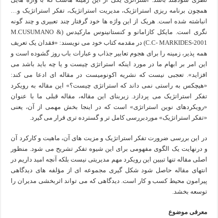
همچون برنامه ریزی استراتژیک، مدیریت استراتژیک، تفکر استراتژیک و…
انباشته شده است. هریک از این واژه ها خود گرفتار چند تعبیری و چند گونه
نگری است. مایکل کازامانو و کنستانینوس مارکیدس (M.CUSUMANO &
C.C- MARKIDES-2001) در مقدمه کتاب خود می نویسند: «فقدان یک تعریف
همه پذیر، زمینه را برای هجوم تعابیر جذاب و عبارات باب روز گشوده است و
این امر بر ابهام ما در مورد اینکه استراتژی چیست و یا چه باید باشد می
افزاید». تعجبی نیست که نشریه اکونومیست در مقاله ای ادعا می کند:
«هیچکس به راستی نمی داند که استراتژی چیست؟» این مقاله به رویکرد
تفکر استراتژیک می پردازد. زیربنای این مقاله، مقاله قبلی ما با عنوان
«رویکردهای نوین استراتژی» است که در اینجا بخش مهمی از آن، یعنی
«تفکر استراتژیک» موردبررسی کامل تر و گسترده تری قرار می گیرد.
در این بررسی ضرورت تفکر استراتژیک و مزیت های آن، ماهیت و کارکرد آن
و درنهایت یک الگوی مفهومی برای این شیوه تفکر تشریح می شود. منظور
اصلی مقاله تنها تبیین این رویکرد مهم مدیریتی نیست بلکه آنچه امید داریم در
انتهای مقاله حاصل شود شکل گیری مجموعه ای از مؤلفه های دیدگاهی
پیرامون محیط کسب و کار است. دیدگاهی که می تواند اثربخشی مدیران را
توسعه بخشد.
معرفی موضوع