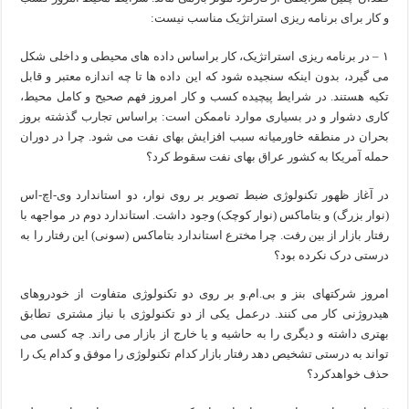
و کار برای برنامه ریزی استراتژیک مناسب نیست:
۱ – در برنامه ریزی استراتژیک، کار براساس داده های محیطی و داخلی شکل
می گیرد، بدون اینکه سنجیده شود که این داده ها تا چه اندازه معتبر و قابل
تکیه هستند. در شرایط پیچیده کسب و کار امروز فهم صحیح و کامل محیط،
کاری دشوار و در بسیاری موارد ناممکن است: براساس تجارب گذشته بروز
بحران در منطقه خاورمیانه سبب افزایش بهای نفت می شود. چرا در دوران
حمله آمریکا به کشور عراق بهای نفت سقوط کرد؟
در آغاز ظهور تکنولوژی ضبط تصویر بر روی نوار، دو استاندارد وی-اچ-اس
(نوار بزرگ) و بتاماکس (نوار کوچک) وجود داشت. استاندارد دوم در مواجهه با
رفتار بازار از بین رفت. چرا مخترع استاندارد بتاماکس (سونی) این رفتار را به
درستی درک نکرده بود؟
امروز شرکتهای بنز و بی.ام.و بر روی دو تکنولوژی متفاوت از خودروهای
هیدروژنی کار می کنند. درعمل یکی از دو تکنولوژی با نیاز مشتری تطابق
بهتری داشته و دیگری را به حاشیه و یا خارج از بازار می راند. چه کسی می
تواند به درستی تشخیص دهد رفتار بازار کدام تکنولوژی را موفق و کدام یک را
حذف خواهدکرد؟