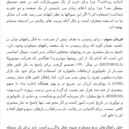
اندازه پرداخت؟ چرا برای خرید از یک سوپرمارکت باید در صف صندوق
معطل شد؟ چرا برای اعلام زمان می بایستی از یک صفحه و دو عقربه
(ساعت) استفاده کرد؟ اگر این سوالها به نظر ابلهانه می رسد علت آن تمایل
ما به اندیشه متعارف است و حال آنکه مزیت های رقابتی در اندیشه متمایز
نهفته اند.
فرمان سوم :
برای رسیدن به هدف بیش از سرعت، به فکر راههای میان بر
باشید: همان گونه که برای رسیدن به یک مقصد راههای متفاوتی وجود دارد،
پاسخ به نیاز مشتری نیز به روشهای مختلفی امکان پذیر است. سوال اساسی
این است که کدام یک از این روشها موثرترند؟ هنگامی که شرکت موتورولا
(MOTOROLA) در سال ۱۹۹۰ تصمیم گرفت برای پاسخ به نیاز تلفن های
سیـــار از تکنولوژی ارتباطات ماهواره ای استفاده کند برای خود یک بازار
دوازده میلیون نفری را پیش بینی می کرد، اما راهکار تلفن های سیار زمینی
(GSM) با رویکردی ارزان تر، سریع تر و بهتر هیچگاه اجازه نداد تا سهم
بیشتری از چند صد هزار نفر نصیب او گردد و بدین ترتیب پروژه «ایریدیوم»
(IRIDIUM) با پنج میلیارد دلار سرمایه گذاری ورشکست، و دنیایی از تکنولوژی
و نوآوری در تاریخ عبرت آموز کسب و کار محو شد. تنها پاسخ به نیاز مشتری
کافی نیست، برای کامیابی در رقابت بایـــد راهکــــــارهای بدیع و فوق العاده
ای را خلق کرد.
خلق راهکارهای بدیع مستلزم شیوه تفکر واگـــــراست. باید برای یک مسئله