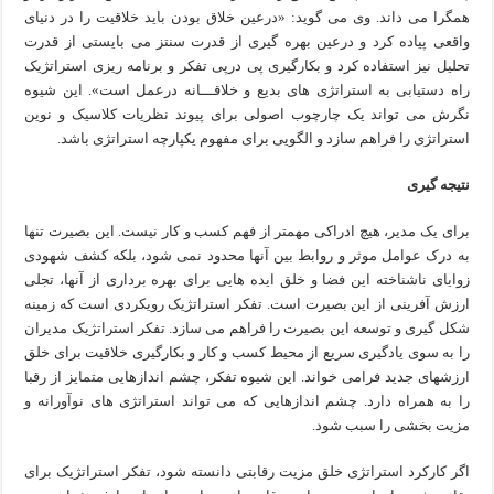
همگرا می داند. وی می گوید: «درعین خلاق بودن باید خلاقیت را در دنیای
واقعی پیاده کرد و درعین بهره گیری از قدرت سنتز می بایستی از قدرت
تحلیل نیز استفاده کرد و بکارگیری پی درپی تفکر و برنامه ریزی استراتژیک
راه دستیابی به استراتژی های بدیع و خلاقـــانه درعمل است». این شیوه
نگرش می تواند یک چارچوب اصولی برای پیوند نظریات کلاسیک و نوین
استراتژی را فراهم سازد و الگویی برای مفهوم یکپارچه استراتژی باشد.
نتیجه گیری
برای یک مدیر، هیچ ادراکی مهمتر از فهم کسب و کار نیست. این بصیرت تنها
به درک عوامل موثر و روابط بین آنها محدود نمی شود، بلکه کشف شهودی
زوایای ناشناخته این فضا و خلق ایده هایی برای بهره برداری از آنها، تجلی
ارزش آفرینی از این بصیرت است. تفکر استراتژیک رویکردی است که زمینه
شکل گیری و توسعه این بصیرت را فراهم می سازد. تفکر استراتژیک مدیران
را به سوی یادگیری سریع از محیط کسب و کار و بکارگیری خلاقیت برای خلق
ارزشهای جدید فرامی خواند. این شیوه تفکر، چشم اندازهایی متمایز از رقبا
را به همراه دارد. چشم اندازهایی که می تواند استراتژی های نوآورانه و
مزیت بخشی را سبب شود.
اگر کارکرد استراتژی خلق مزیت رقابتی دانسته شود، تفکر استراتژیک برای