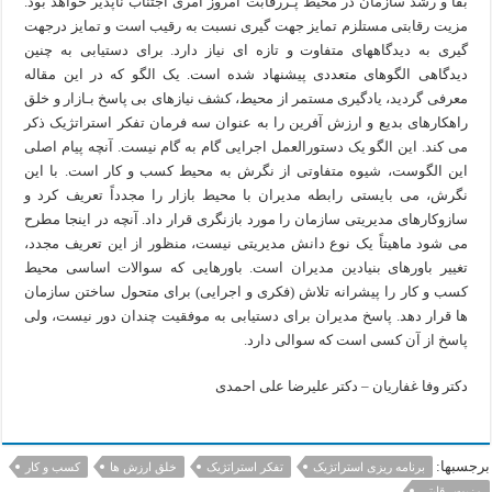
بقا و رشد سازمان در محیط پـررقابت امروز امری اجتناب ناپذیر خواهد بود.
مزیت رقابتی مستلزم تمایز جهت گیری نسبت به رقیب است و تمایز درجهت
گیری به دیدگاههای متفاوت و تازه ای نیاز دارد. برای دستیابی به چنین
دیدگاهی الگوهای متعددی پیشنهاد شده است. یک الگو که در این مقاله
معرفی گردید، یادگیری مستمر از محیط، کشف نیازهای بی پاسخ بـازار و خلق
راهکارهای بدیع و ارزش آفرین را به عنوان سه فرمان تفکر استراتژیک ذکر
می کند. این الگو یک دستورالعمل اجرایی گام به گام نیست. آنچه پیام اصلی
این الگوست، شیوه متفاوتی از نگرش به محیط کسب و کار است. با این
نگرش، می بایستی رابطه مدیران با محیط بازار را مجدداً تعریف کرد و
سازوکارهای مدیریتی سازمان را مورد بازنگری قرار داد. آنچه در اینجا مطرح
می شود ماهیتاً یک نوع دانش مدیریتی نیست، منظور از این تعریف مجدد،
تغییر باورهای بنیادین مدیران است. باورهایی که سوالات اساسی محیط
کسب و کار را پیشرانه تلاش (فکری و اجرایی) برای متحول ساختن سازمان
ها قرار دهد. پاسخ مدیران برای دستیابی به موفقیت چندان دور نیست، ولی
پاسخ از آن کسی است که سوالی دارد.
دکتر وفا غفاریان – دکتر علیرضا علی احمدی
برجسبها:
برنامه ریزی استراتژیک
تفکر استراتژیک
خلق ارزش ها
کسب و کار
مزیت رقابتی