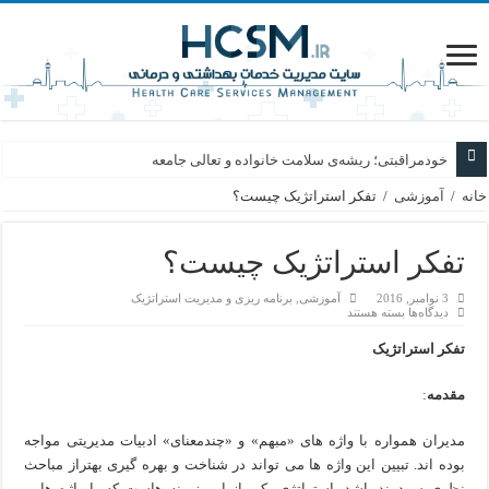
سفری از فتوا تا زندگی؛ روایت گام‌های بلند
خودمراقبتی؛ ریشه‌ی سلامت خانواده و تعالی جامعه
خانه
/
آموزشی
/
تفکر استراتژیک چیست؟
تفکر استراتژیک چیست؟
3 نوامبر, 2016
آموزشی
,
برنامه ریزی و مدیریت استراتژیک
برای
دیدگاه‌ها
بسته هستند
تفکر
استراتژیک
تفکر استراتژیک
چیست؟
مقدمه
:
مدیران همواره با واژه های «مبهم» و «چندمعنای» ادبیات مدیریتی مواجه
بوده اند. تبیین این واژه ها می تواند در شناخت و بهره گیری بهتراز مباحث
نظری سودمند باشد. استراتژی یکی از این زمینه هاست که با واژه هایی