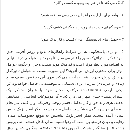
کمک می کند تا در شرایط پیچیده کسب و کار :
۱ – واقعیتهای بازار و قواعد آن به درستی شناخته شود؛
۲ – ویژگیهای جدید بازار زودتر از دیگران کشف گردد؛
۳ – جهش های (ناپیوستگی های) کسب و کار درک شود؛
۴ – و برای پاسخگویی به این شرایط راهکارهای بدیع و ارزش آفرینی خلق
شود. تفکر استراتژیک مدیر را قادر می سازد تا بفهمد چه عواملی در دستیابی
به اهداف مورد نظر موثر است و کدامیک موثر نیست و چرا، و چگونه عوامل
موثر برای مشتری ارزش می آفریند؟ این بصیرت نسبت به عوامل تاثیرگذار
در خلق ارزش، قدرت تشخیص ایجاد می کند. بدون این تشخیص، صرف منابع
(مادی و غیرمادی) سازمان برای دستیابی به موفقیت بی حاصل خواهدبود. کن
ایچی اومی (K.OHMAE) درکتاب معتبر خود با عنوان «تفکر یک
استراتژیست» چنین اظهار می دارد که: «اگر موضوعات اساسی را تشخیص
ندهید، هرقدر به خود و کارمندانتان فشار روحی و فیزیکی وارد کنید، سرانجام
نتیجه ای جز سردرگمی و شکست حاصل نخواهدشد». تفکر استراتژیک «پیش
بینی» آینده نیست. تفکر استراتژیک تشخیص به موقع خصوصیات میدان
رقابت و دیدن فرصتهایی است که رقبا نسبت به آن غافل هستند. جف بزوس
(J.BEZOS) بنیانگذار شرکت آمازون (AMAZON.COM) هنگامی که در سال