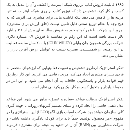
۱۹۹۵ قابلیت فروش کتاب بر روی شبکه اینترنت را کشف و آن را تبدیل به یک
کسب و کار کرد، تشخیص داد که توزیع کتاب بر روی شبکه اینترنت نه تنها
هزینه ها را کاهش می دهد بلکه قابلیت هایی برای مشتری می آفریند که به
هیچ وجه با نظام توزیع سنتی قابل تامین نیست (خلق ارزش برای مشتری).
امروز این شرکت با عمر کوتاه خود به فروش سالیانه ای بیش از ۳.۱ میلیارد
دلار دست یافته است که این رقم در مقایسه با فروش ۰.۷ میلیارد دلاری
شرکت بزرگی همچون جان وایلی (JOHN WILEY) با ۲۰۰ سال سابقه فعالیت
در این زمینه، ارزشمنـــــدی بصیرت نسبت به عوامل ارزش آفرین بازار را
نشان می دهد.
تفکر استراتژیک ازطریق تشخیص و تقویت فعالیتهایی که ارزشهای منحصر به
فردی بـــرای مشتری ایجاد می کند، مزیت رقابتی می آفریند. این کار ازطریق
فهم قواعد بازار و پاسخگویی خلاقانه به آن انجام می شود. و این امر در
محیط ناپایدار و متحول کسب و کار، یک رویکرد بی نظیر است.
تفکر استراتژیک درقالب قواعد «ساده و عمیق» ظاهر می شود. این قواعد
مدل ذهنی خاصی را ایجاد کرده و مبنای تصمیم گیریهای روزانه تا جهت گیری
کلی سازمان خواهد بود. شرکت اسباب بازی لگو (LEGO) این استراتژی را در
مفهوم «هر محصول تولیدی حتماً باید برای کودک یادگیری داشته باشد» و
شرکت مشاورین بین (BAIN) آن را در «تعهد به نتیجه برای مشتری» فرموله