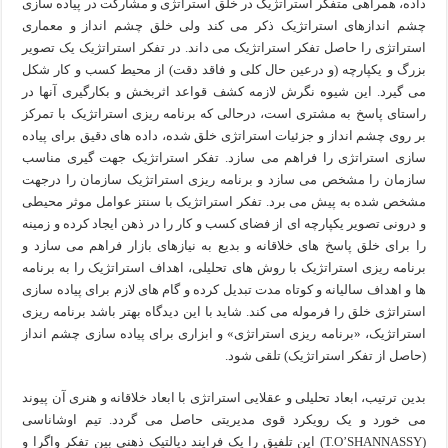
داده، همراهی متفکر استراتژیک در خلق استراتژی و مشارکت در پیاده سازی
چشم اندازهای استراتژیک ذکر می کند ولی خلق چشم انداز و معماری
استراتژی را حاصل تفکر استراتژیک می داند. در تفکر استراتژیک یک تصویر
بزرگ و یکپارچه (و درعین حال کلی و فاقد دقت) از محیط کسب و کار شکل
می گیرد. این شیوه نگرش لازمه کشف قواعد اثربخش و بکارگیری آنها در
راستای پاسخ به مشتری است، درحالی که برنامه ریزی استراتژیک با تمرکز
بر روی چشم انداز و جزئیات استراتژی خلق شده، داده های دقیق برای پیاده
سازی استراتژی را فراهم می سازد. تفکر استراتژیک جهت گیری مناسب
سازمان را مشخص می سازد و برنامه ریزی استراتژیک سازمان را درجهت
مشخص شده به پیش می برد. تفکر استراتژیک با سنتز عوامل موثر محیطی
و درونی تصویر یکپارچه ای از فضای کسب و کار را در ذهن ایجاد کرده و زمینه
را برای خلق پاسخ های خلاقانه و بدیع به نیازهای بازار فراهم می سازد و
برنامه ریزی استراتژیک با روش های تحلیلی،‌ اهداف استراتژیک را به برنامه
ها و اهداف سالیانه و کوتاه مدت تبدیل کرده و گام های لازم برای پیاده سازی
استراتژی خلق را فرموله می کند. شاید با این دیدگاه بهتر باشد برنامه ریزی
استراتژیک، «برنامه ریزی استراتژی» و ابزاری برای پیاده سازی چشم انداز
(حاصل از تفکر استراتژیک) تلقی شود.
بدین ترتیب، ابعاد تحلیلی و عقلایی استراتژی با ابعاد خلاقانه و هنری آن پیوند
می خورد و یک رویکرد قوی مدیریتی حاصل می گردد. تیم اوشاناسی
(T.O’SHANNASSY) این تلفیق را یک فرایند دیالتیک ذهنی بین تفکر واگرا و