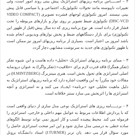
۲ – اســـــاس برنامه ریزیهای استراتژیک پیش بینی روند امور است، ولی
تغییرات ناپیوسته مانند تحولات تکنولوژیک، اجتماعی و یا سیاسی قابل پیش
بینی نیستند. امروز تکنولوژی لوحهای فشرده تصویری (VIDEO COMPACT
DISC-VCD) تکنولوژی ضبط تصویر بر روی نوار و بازارهای مربوطه را تحت
فشار قرار داده است. هر نوع برنامه ریزی که ده سال پیش (قبل از ظهور این
تکنولوژی) برای بازار دستگاههای ضبط و پخش نوارهای ویدیویی انجام شده
باشد امروز بی اعتبار است. بسیاری از برنامه ریزیهای امروز نیز ممکن است
با ظهور تکنولوژی های جدید به سرنوشت مشابهی دچار گردد.
۳ – مبنای برنامه ریزیهای استراتژیک «تحلیل» داده هاست و این شیوه تفکر
(تفکر همگرا) فاقد قدرت لازم برای «خلاقیت» (تفکر واگرا) به عنوان درونمایه
اصلی استراتژی های تحول بخش است. هنری مینتزبرگ (H.MINTZBERG) در
مقالات خود مکرراً به این واقعیت اشاره دارد که برنامه ریزیهای استراتژیک به
دلیل ماهیت تحلیلی خود «برنامه» ایجــاد می کنند و نه استراتژی و آنچه
استراتژی ها را اثربخش می سازد سنتز خلاقانه است.
۴ – برنـــــامه ریزی های استراتژیک نوعی مدل سازی از دنیای واقعی است
که با پردازش اطلاعات مربوط به عوامل مهم داخلی و خارجی، استراتژی را
فرموله می کند. محیط پیچیده کسب و کار امروز نمی تواند توسط الگوهای
ساده خطی به درستی مدل سازی شود و این امر صحت استراتژی حاصل را
مورد سؤال قرار می دهد. یان ترنر (I.TURNER) استاد دانشگـاه برونل