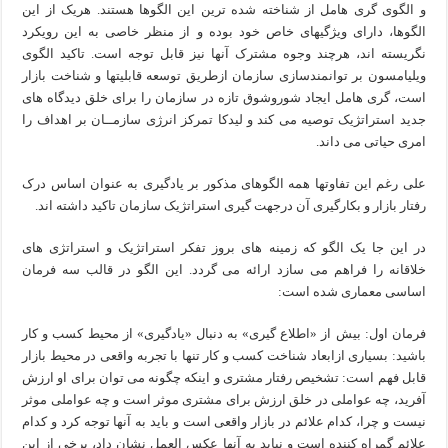
و الگوی گری هامل از شناخته شده ترین این الگوها هستند. هریک از این
الگوها، دارای ویژگیهای خاص خود بوده و از منظر خاصی به این رویکرد
نگریسته اند، هرچند وجوه مشترک آنها نیز قابل توجه است. تاکید الگوی
ویلیامسون بر توانمندسازی سازمان ازطریق توسعه قابلیتها و شناخت بازار
است، گری هامل ایجاد شوروشوق تازه در سازمان را برای خلق دیدگاه های
جدید استراتژیک توصیه می کند و لیدکا تمرکز انرژی سازمــان بر اهداف را
امری حیاتی می داند.
علی رغم این تفاوتها همه الگوهای مذکور بر یادگیری به عنوان اساس درک
رفتار بازار و بکارگیری آن درجهت گیری استراتژیک سازمان تاکید داشته اند.
در این جا یک الگو که زمینه های بروز تفکر استراتژیک و استراتژی های
خلاقانه را فراهم می سازد ارائه می گردد. این الگو در قالب سه فرمان
اساسی معماری شده است:
فرمان اول: بیش از «اطلاع گیری» به دنبال «یادگیری» از محیط کسب و کار
باشید: بسیاری ازابعاد شناخت کسب و کار تنها با تجربه واقعی در محیط بازار
قابل فهم است: تشخیص رفتار مشتری و اینکه چگونه می توان برای او ارزش
آفرید، چه عواملی در خلق ارزش برای مشتری موثر است و چه عواملی موثر
نیست و چرا، کدام علائم در بازار واقعی است و باید به آنها توجه کرد و کدام
علائم گمراه کننده است و نباید به آنها عکس العمل نشان داد، برخی از این