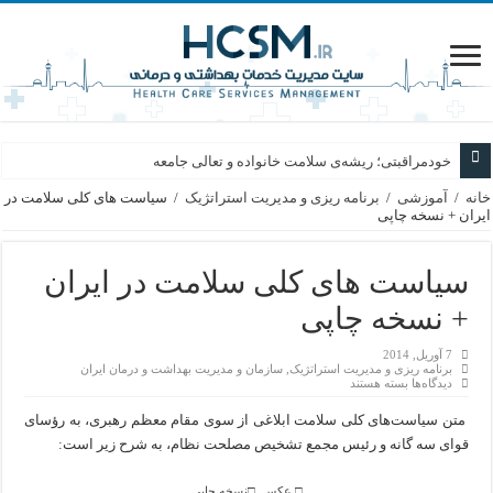
خودمراقبتی؛ ریشه‌ی سلامت خانواده و تعالی جامعه
خانه
/
آموزشی
/
برنامه ریزی و مدیریت استراتژیک
/
سیاست های کلی سلامت در
ایران + نسخه چاپی
سیاست های کلی سلامت در ایران
+ نسخه چاپی
7 آوریل, 2014
برنامه ریزی و مدیریت استراتژیک
,
سازمان و مدیریت بهداشت و درمان ایران
برای
دیدگاه‌ها
بسته هستند
سیاست
های
متن سیاست‌های کلی سلامت ابلاغی از سوی مقام معظم رهبری،‌ به رؤسای
کلی
سلامت
قوای سه گانه و رئیس مجمع تشخیص مصلحت نظام، به شرح زیر است:
در
ایران
+
□
عکس
□
نسخه چاپي