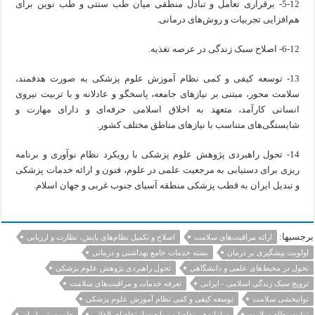
5-12- برقراری تعامل و تبادل منطقی میان طب سنتی و طب نوین برای
هم‌افزایی تجربیات و روش‌های درمانی.
6-12- اصلاح سبک زندگی در عرصه تغذیه.
13- توسعه کیفی و کمی نظام آموزش علوم پزشکی به صورت هدفمند،
سلامت محور، مبتنی بر نیازهای جامعه، پاسخگو و عادلانه و با تربیت نیروی
انسانی کارآمد، متعهد به اخلاق اسلامی حرفه‌ای و دارای مهارت و
شایستگی‌های متناسب با نیازهای مناطق مختلف کشور.
14- تحول راهبردی پژوهش علوم پزشکی با رویکرد نظام نوآوری و برنامه
ریزی برای دستیابی به مرجعیت علمی در علوم، فنون و ارائه خدمات پزشکی
و تبدیل ایران به قطب پزشکی منطقه آسیای جنوب غربی و جهان اسلام.
برجسبها:
ارائه مراقبت‌های سلامت
اصلاح و تکمیل نظام‌های پایش، نظارت و ارزیابی
اولویت پیشگیری بر درمان
بسته خدمات جامع بهداشتی و درمانی
تحول در محیط‌های علمی و دانشگاهی
تحول راهبردی پژوهش علوم پزشکی
ترویج سبک زندگی اسلامی - ایرانی
تعرفه خدمات و مراقبت‌های سلامت
توانبخشی سلامت
توسعه کیفی و کمی نظام آموزش علوم پزشکی
تولیت نظام سلامت
ساماندهی تقاضا و ممانعت از تقاضای القائی
طب سنتی ایران