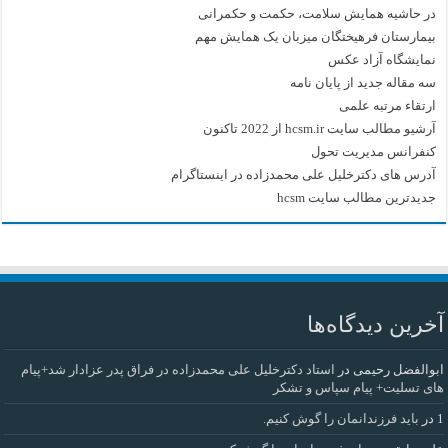
در حاشیه همایش سلامت، حکمت و حکمرانی
بیمارستان فرهیختگان میزبان یک همایش مهم
نمایشگاه آزاد عکس
سه مقاله جدید از پایان نامه
ارتقاء مرتبه علمی
آرشیو مطالب سایت hcsm.ir از 2022 تاکنون
کنفرانس مدیریت تحول
آدرس های دکترخلیل علی محمدزاده در اینستاگرام
جدیدترین مطالب سایت hcsm
آخرین دیدگاه‌ها
ابوالفضل رحیمی
در
استاد دکترخلیل علی محمدزاده در فراق پدر عزادار شد+پیام
های تسلیت+ پیام سپاس و تشکر
1
در
باید فرزندانمان را گوش کنیم.