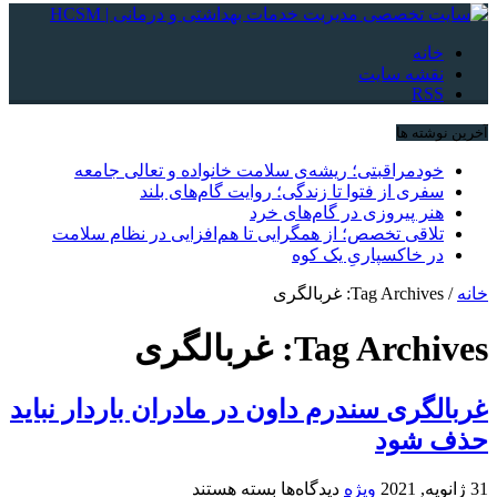
خانه
نقشه سایت
RSS
آخرین نوشته ها
خودمراقبتی؛ ریشه‌ی سلامت خانواده و تعالی جامعه
سفری از فتوا تا زندگی؛ روایت گام‌های بلند
هنر پیروزی در گام‌های خرد
تلاقی تخصص؛ از همگرایی تا هم‌افزایی در نظام سلامت
در خاکسپاریِ یک کوه
خانه
/
Tag Archives: غربالگری
Tag Archives:
غربالگری
غربالگری سندرم داون در مادران باردار نباید
حذف شود
برای
31 ژانویه, 2021
ویژه
دیدگاه‌ها
بسته هستند