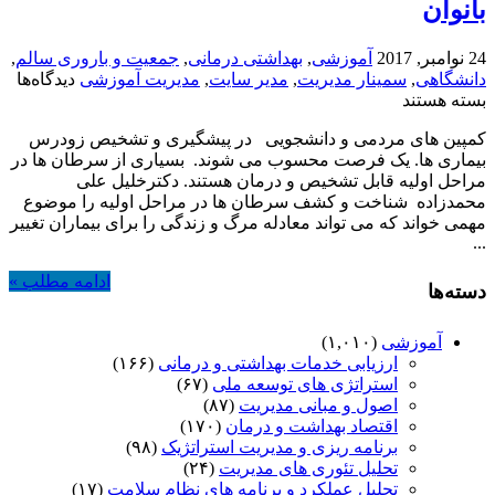
بانوان
24 نوامبر, 2017
آموزشی
,
بهداشتی درمانی
,
جمعیت و باروری سالم
,
برا
دانشگاهی
,
سمینار مدیریت
,
مدیر سایت
,
مدیریت آموزشی
دیدگاه‌ها
سمی
بسته هستند
پی
کمپین های مردمی و دانشجویی در پیشگیری و تشخیص زودرس
از
بیماری ها. یک فرصت محسوب می شوند. بسیاری از سرطان ها در
سر
مراحل اولیه قابل تشخیص و درمان هستند. دکترخلیل علی
در
محمدزاده شناخت و کشف سرطان ها در مراحل اولیه را موضوع
بان
مهمی خواند که می تواند معادله مرگ و زندگی را برای بیماران تغییر
...
ادامه مطلب »
دسته‌ها
آموزشی
(۱,۰۱۰)
ارزیابی خدمات بهداشتی و درمانی
(۱۶۶)
استراتژی های توسعه ملی
(۶۷)
اصول و مبانی مدیریت
(۸۷)
اقتصاد بهداشت و درمان
(۱۷۰)
برنامه ریزی و مدیریت استراتژیک
(۹۸)
تحلیل تئوری های مدیریت
(۲۴)
تحلیل عملکرد و برنامه های نظام سلامت
(۱۷)