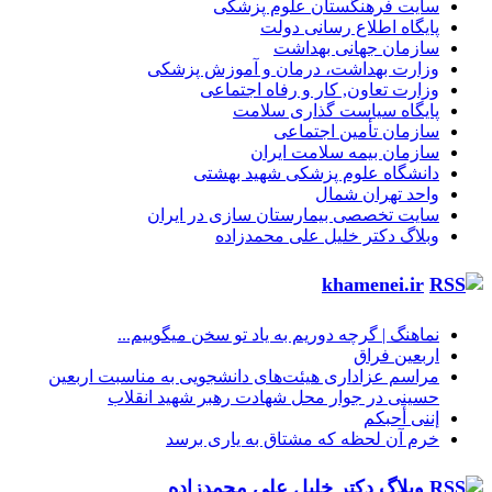
سایت فرهنگستان علوم پزشکی
پایگاه اطلاع رسانی دولت
سازمان جهانی بهداشت
وزارت بهداشت، درمان و آموزش پزشکی
وزارت تعاون, کار و رفاه اجتماعی
پایگاه سیاست گذاری سلامت
سازمان تأمین اجتماعی
سازمان بیمه سلامت ایران
دانشگاه علوم پزشکی شهید بهشتی
واحد تهران شمال
سایت تخصصی بیمارستان سازی در ایران
وبلاگ دکتر خلیل علی محمدزاده
khamenei.ir
نماهنگ |‌ گرچه دوریم به یاد تو سخن میگوییم...
اربعین فراق
مراسم عزاداری هیئت‌های دانشجویی به مناسبت اربعین
حسینی در جوار محل شهادت رهبر شهید انقلاب
إننی أحبکم
خرم آن لحظه که مشتاق به یاری برسد
وبلاگ دکتر خلیل علی محمدزاده