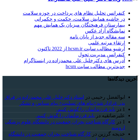
کنفرانس تحلیل نظام های پرداخت در حوزه سلامت
در حاشیه همایش سلامت، حکمت و حکمرانی
بیمارستان فرهیختگان میزبان یک همایش مهم
نمایشگاه آزاد عکس
سه مقاله جدید از پایان نامه
ارتقاء مرتبه علمی
آرشیو مطالب سایت hcsm.ir از 2022 تاکنون
کنفرانس مدیریت تحول
آدرس های دکترخلیل علی محمدزاده در اینستاگرام
جدیدترین مطالب سایت hcsm
آخرین دیدگاه‌ها
ابوالفضل رحیمی
در
استاد دکترخلیل علی محمدزاده در فراق
پدر عزادار شد+پیام های تسلیت+ پیام سپاس و تشکر
1
در
باید فرزندانمان را گوش کنیم.
علیرضاتقیه
در
باید فرزندانمان را گوش کنیم.
1
در
کارگاه شناخت بحران جمعیت در دانشگاه علوم پزشکی
ارومیه
خديجه گرزین
در
کارگاه شناخت بحران جمعیت در دانشگاه
علوم پزشکی ارومیه