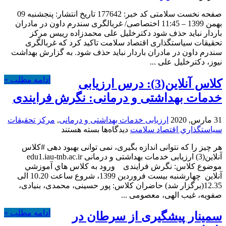
غربالگری
صفحه نخست سلامتی کد خبر: 177642 تاریخ انتشار: پنجشنبه 09
سندرم
بهمن 1399 – 11:45 اختصاصی/ غربالگری سندرم داون در مادران
داون
باردار نباید حذف شود دکترخلیل علی محمدزاده رییس مرکز
در
تحقیقات سیاستگذاری اقتصاد سلامت تاکید کرد که غربالگری
مادران
سندرم داون در مادران باردار نباید حذف شود. به گزارش بهداشت
باردار
نیوز، دکترخلیل علی ...
نباید
حذف
ادامه مطلب »
کلاس آنلاین(3): درس ارزیابی
شود
خدمات بهداشتی و درمانی: نگرش فرایندی
31 مارس, 2020
ارزیابی خدمات بهداشتی و درمانی
,
مركز تحقيقات
برای
سياستگذاري اقتصاد سلامت
دیدگاه‌ها
بسته هستند
کلاس
هر چیز را که نتوانی اندازه بگیری، نمی توانی بهبود دهی #کلاس
آنلاین(3):
آنلاین(3) ارزیابی خدمات بهداشتی و درمانی edu1.iau-tnb.ac.ir
درس
موضوع کلاس: نگرش فرایندی ورود به كلاس هاي آموزشي
ارزیابی
آنلاين چهارشنبه بیست فروردین 1399، شروع ساعت 10.20 الی
خدمات
12.35(برگزار شد) حاضران کلاس: پور حسینی، محمدی، بنیادی،
بهداشتی
صفویه، غیب الهی، معصومی ...
و
درمانی:
ادامه مطلب »
سمینار پیشگیری از سرطان در
نگرش
فرایندی