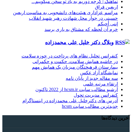
نماهنگ |‌ گرچه دوریم به یاد تو سخن میگوییم...
اربعین فراق
مراسم عزاداری هیئت‌های دانشجویی به مناسبت اربعین
حسینی در جوار محل شهادت رهبر شهید انقلاب
إننی أحبکم
خرم آن لحظه که مشتاق به یاری برسد
وبلاگ دکتر خلیل علی محمدزاده
کنفرانس تحلیل نظام های پرداخت در حوزه سلامت
در حاشیه همایش سلامت، حکمت و حکمرانی
بیمارستان فرهیختگان میزبان یک همایش مهم
نمایشگاه آزاد عکس
سه مقاله جدید از پایان نامه
ارتقاء مرتبه علمی
آرشیو مطالب سایت hcsm.ir از 2022 تاکنون
کنفرانس مدیریت تحول
آدرس های دکترخلیل علی محمدزاده در اینستاگرام
جدیدترین مطالب سایت hcsm
آخرین دیدگاه‌ها