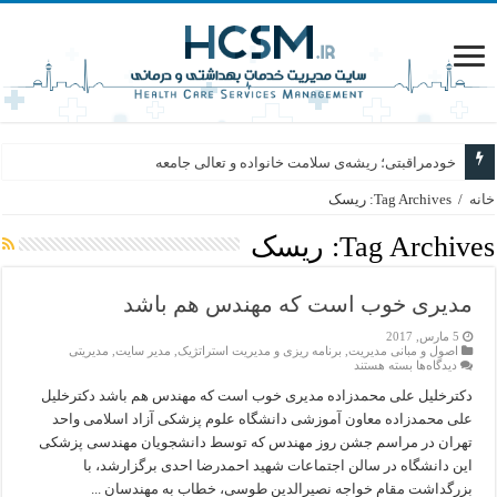
خودمراقبتی؛ ریشه‌ی سلامت خانواده و تعالی جامعه
خانه
/
Tag Archives: ریسک
Tag Archives:
ریسک
مدیری خوب است که مهندس هم باشد
5 مارس, 2017
اصول و مبانی مدیریت
,
برنامه ریزی و مدیریت استراتژیک
,
مدیر سایت
,
مدیریتی
برای
دیدگاه‌ها
بسته هستند
مدیری
خوب
دکترخلیل علی محمدزاده مدیری خوب است که مهندس هم باشد دکترخلیل
است
علی محمدزاده معاون آموزشی دانشگاه علوم پزشکی آزاد اسلامی واحد
که
مهندس
تهران در مراسم جشن روز مهندس که توسط دانشجویان مهندسی پزشکی
هم
این دانشگاه در سالن اجتماعات شهید احمدرضا احدی برگزارشد، با
باشد
بزرگداشت مقام خواجه نصیرالدین طوسی، خطاب به مهندسان ...