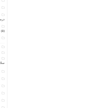
م
م
م
درم
م
(۵)
ن
ا
ب
ا
سلا
ج
د
ک
م
م
و