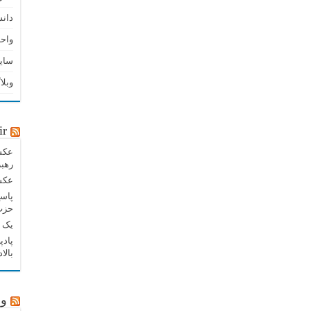
دان
واحد
سای
وبلا
ir
عکس 
رهبر
عکس 
پاسخ
حزب‌
یک پ
بالا
وب