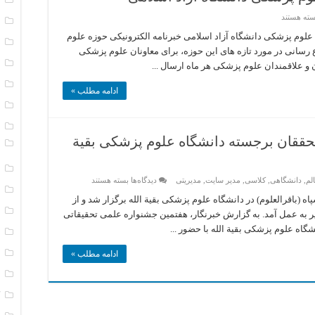
رای
سته هستند
ا
رنامه
الکترونیکی(39)
لکترونیکی شماره (39) – مهر 1396 حوزه علوم پزشکی دانشگاه آزاد اسلامی خبرنامه الکترونیکی حوزه علوم
ا
وزه
 رسانی در مورد تازه‌ های این حوزه،‌ برای معاونان علوم پزشکی
لوم
زشکی
ب
 علاقمندان علوم پزشکی هر ماه ارسال ...
انشگاه
اد
ت
سلامی
ادامه مطلب »
ت
د
محققان برجسته دانشگاه علوم پزشکی بقیة
و
ر
برای
لم
,
دانشگاهی
,
کلاسی
,
مدیر سایت
,
مدیریتی
دیدگاه‌ها
بسته هستند
دکتر
ر
محمدکریم
(باقرالعلوم) در دانشگاه علوم پزشکی بقیة الله برگزار شد و از
بهادری
س
ر به عمل آمد. به گزارش خبرنگار، هفتمین جشنواره علمی تحقیقاتی
در
بين
گاه علوم پزشکی بقیة الله با حضور ...
س
محققان
برجسته
س
دانشگاه
ادامه مطلب »
علوم
پزشکی
س
بقیة
الله
ک