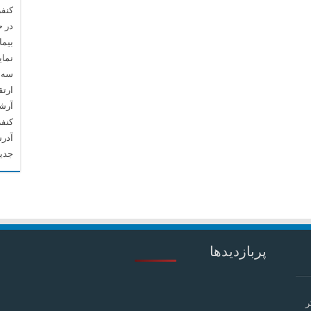
کنفر
در 
بیما
نما
سه م
ارتق
آرشیو م
کنف
آدرس
جدید
پربازدیدها
ر