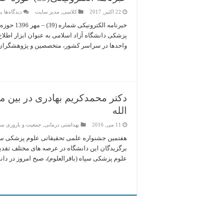
ب
22 اکتبر, 2017
کلاسی
,
مدیر سایت
دیدگاه‌ها
ب
خب
خبرنامه ا
ح
پزشکی دانشگاه آزاد اسلامی به عنوان ابزار اطلاع‌
ع
پ
واحدها در سراسر کشور، متخصصین و پژوهشگران و
د
آز
ا
دکتر محمدکریم بهادری در بين 
الله
11 می, 2016
بهداشتی درمانی
,
جمعیت و باروری سا
هفتمین جشنواره علمی تحقیقاتی علوم پزشکی سپاه 
برگزیدگان این دانشگاه در عرصه های مختلف تقدی
علوم پزشکی سپاه (باقرالعلوم)، صبح امروز در دانش