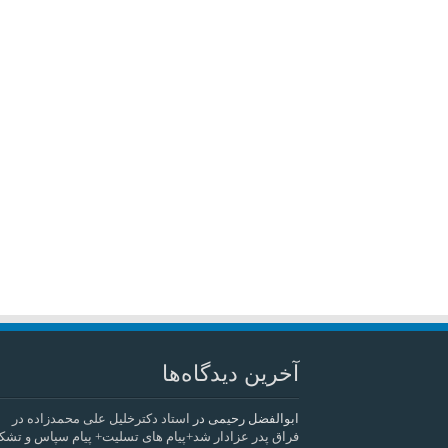
آخرین دیدگاه‌ها
ابوالفضل رحیمی
در
استاد دکترخلیل علی محمدزاده در
فراق پدر عزادار شد+پیام های تسلیت+ پیام سپاس و تشک