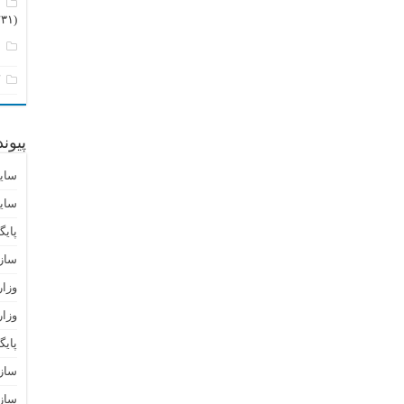
م
(۲۳۱)
ن
ک
پیون
سای
سای
پایگ
ساز
وزا
وزار
پای
سازم
سازم