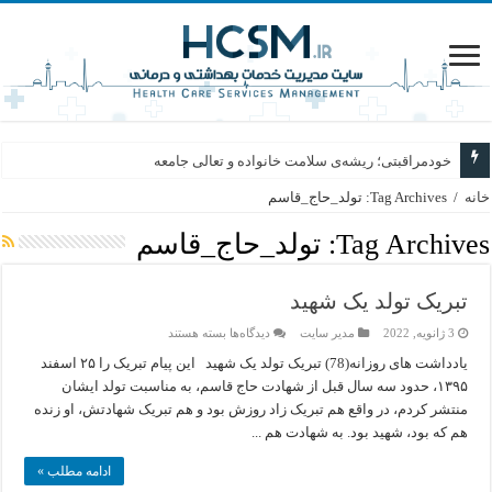
خودمراقبتی؛ ریشه‌ی سلامت خانواده و تعالی جامعه
خانه
/
Tag Archives: تولد_حاج_قاسم
Tag Archives:
تولد_حاج_قاسم
تبریک تولد یک شهید
برای
3 ژانویه, 2022
مدیر سایت
دیدگاه‌ها
بسته هستند
تبریک
تولد
یادداشت های روزانه(78) تبریک تولد یک شهید این پیام تبریک را ۲۵ اسفند
یک
۱۳۹۵، حدود سه سال قبل از شهادت حاج قاسم، به مناسبت تولد ایشان
شهید
منتشر کردم، در واقع هم تبریک زاد روزش بود و هم تبریک شهادتش، او زنده
هم که بود، شهید بود. به شهادت هم ...
ادامه مطلب »