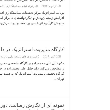
15 ژانویه, 2018
مركز تحقيقات سياستگذاري اقتص
افزايش زمينه پژوهش و ديگر توانمندي ها براي اص
سنجش كارآيي، اثربخشي برنامه‌ها و ايجاد مركزي پ
کارگاه مدیریت استراتژیک در د
20 اکتبر, 2017
استراتژی های توسعه ملی
,
برنامه 
دکترخلیل علی محمدزاده در کارگاه تخصصی مدیر
را مشخص می کند. دکترخلیل علی محمدزاده در ج
کارگاه تخصصی مدیریت استراتژیک که به همت نها
تهران ...
نمونه ای از نگارش رسالت، دورن