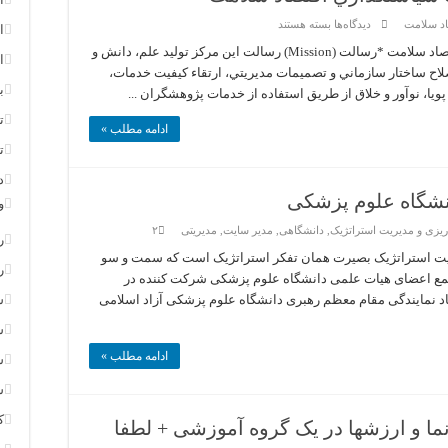
برای
اد سلامت
دیدگاه‌ها
بسته هستند
ا
برنامه
استراتژيك
برنامه استراتژيك مركز تحقيقات سياستگذاري اقتصاد سلامت *رسالت (Mission) ‏‏رسالت اين مركز توليد علم، دانش و
ا
مركز
لاح ساختار سازماني و تصميمات مديريتي، ارتقاء كيفيت خدمات،
تحقيقات
سياستگذاري
ب
ويا، نوآور و خلاق از طريق استفاده از خدمات پژوهشگران ...
اقتصاد
سلامت
ت
ادامه مطلب »
ت
د
انشگاه علوم پزشکی
و
ریزی و مدیریت استراتژیک
,
دانشگاهی
,
مدیر سایت
,
مدیریتی
۲
ر
یت استراتژیک بصیرت همان تفکر استراتژیک است که سمت و سو
ر
مع اعضای هیات علمی دانشگاه علوم پزشکی شرکت کننده در
د نمایندگی مقام معظم رهبری دانشگاه علوم پزشکی آزاد اسلامی
س
س
ادامه مطلب »
س
س
ک
ما و ارزشها در یک گروه آموزشی + لطفا