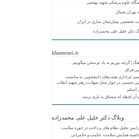
شگاه علوم پزشکی شهید بهشتی
 تهران شمال
ت تخصصی بیمارستان سازی در ایران
گ دکتر خلیل علی محمدزاده
khamenei.ir
نگ |‌ گرچه دوریم به یاد تو سخن میگوییم...
ین فراق
م عزاداری هیئت‌های دانشجویی به مناسبت
ین حسینی در جوار محل شهادت رهبر شهید انقلاب
 أحبکم
آن لحظه که مشتاق به یاری برسد
وبلاگ دکتر خلیل علی محمدزاده
انس تحلیل نظام های پرداخت در حوزه سلامت
حاشیه همایش سلامت، حکمت و حکمرانی