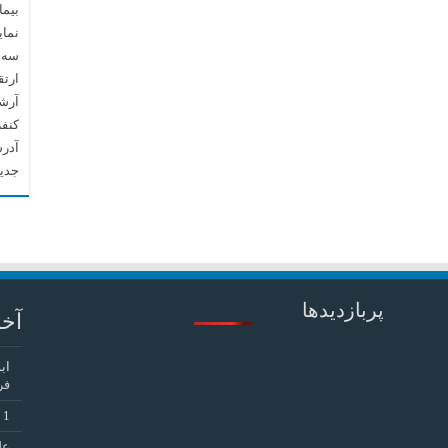
بیما
نما
سه م
ارتق
آرشیو م
کنف
آدرس
جدید
پربازدیدها
آخر
اب
فر
1
د
عل