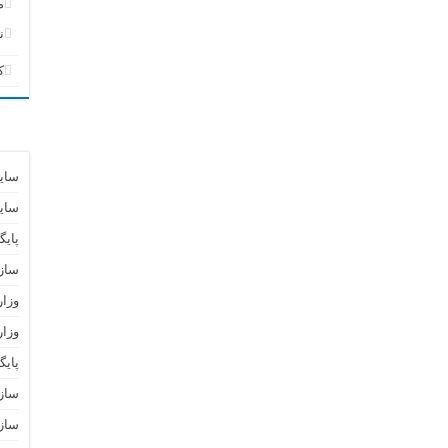
م
ن
ک
سای
سای
پایگ
ساز
وزا
وزار
پای
سازم
سازم