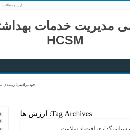
آرشیو مطالب
خودمراقبتی؛ ریشه‌ی سل
سفری از فتوا تا زندگی؛ 
هنر پیروزی در گام‌های 
Tag Archives:
ارزش ها
تلاقی تخصص؛ از همگرای
آ
ا
در خاکسپاریِ یک کوه
ت سياستگذاري اقتصاد سلامت
ا