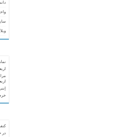
دان
واحد
سای
وبلا
نماه
اربع
مراس
اربع
إننی
خرم 
کنفر
در 