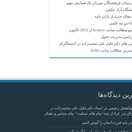
رستان فرهیختگان میزبان یک همایش مهم
یشگاه آزاد عکس
قاله جدید از پایان نامه
اء مرتبه علمی
طالب سایت hcsm.ir از 2022 تاکنون
رانس مدیریت تحول
 های دکترخلیل علی محمدزاده در اینستاگرام
ترین مطالب سایت hcsm
ین دیدگاه‌ها
والفضل رحیمی
در
استاد دکترخلیل علی محمدزاده در
اق پدر عزادار شد+پیام های تسلیت+ پیام سپاس و تشکر
ر
باید فرزندانمان را گوش کنیم.
یرضاتقیه
در
باید فرزندانمان را گوش کنیم.