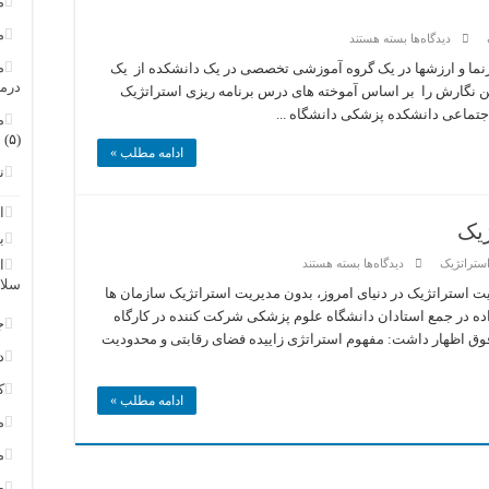
م
م
برای
دیدگاه‌ها
بسته هستند
نمونه
ای
م
رنما و ارزشها در یک گروه آموزشی تخصصی در یک دانشکده از یک
از
درم
ن نگارش را بر اساس آموخته های درس برنامه ریزی استراتژیک
نگارش
رسالت،
جتماعی دانشکده پزشکی دانشگاه ...
م
دورنما
و
(۵)
ارزشها
ادامه مطلب »
در
ن
یک
گروه
آموزشی
ا
+
ژیک
لطفا
ب
این
برای
استراتژیک
نگارش
دیدگاه‌ها
بسته هستند
ا
کارگاه
را
سلا
آموزشی
اصلاح
ت استراتژیک در دنیای امروز، بدون مدیریت استراتژیک سازمان ها
مدیریت
نمایید
ده در جمع استادان دانشگاه علوم پزشکی شرکت کننده در کارگاه
استراتژیک
ج
 اظهار داشت: مفهوم استراتژی زاییده فضای رقابتی و محدودیت
د
ک
ادامه مطلب »
م
م
و