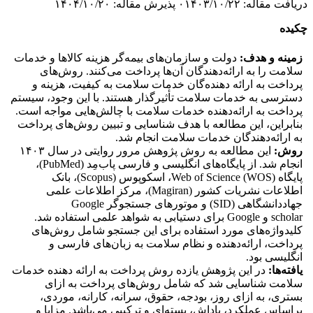
دریافت مقاله: ۰۱۴۰۳/۱۰/۲۲ پذیرش مقاله: ۱۴۰۴/۱۰/۲۰
چکیده
زمینه و هدف:
دولت و سازمان‌های بیمه‌گر هزینه کالاها و خدمات
سلامت را به ارائه‌دهندگان آن‌ها پرداخت می‌کنند.
روش‌های
پرداخت به ارائه دهنده‌گان خدمات سلامت به
کیفیت، هزینه و
دسترسی به خدمات سلامت تأثیرگذار هستند
. با این وجود، سیستم
پرداخت به ارائه‌دهنده خدمات سلامت با چالش‌هایی مواجه است.
بنابراین، این مطالعه با هدف شناسایی و تبیین روش‌های پرداخت
به ارائه‌دهندگان خدمات سلامت انجام شد.
روش:
این مطالعه به روش پژوهش مرور روایتی در سال ۱۴۰۳
انجام شد. از پایگاه‌های انگلیسی و فارسی پاب‌مِد
(PubMed)
،
پایگاه
Web of Science (WOS)
،
اسکوپوس
(Scopus)
، بانک
اطلاعات نشریات کشور
(Magiran)
، مرکز اطلاعات علمی
جهاددانشگاهی
(SID)
و موتورهای جستجوگر
Google
scholar
و
Google
برای دستیابی به شواهد علمی استفاده شد.
کلیدواژه‌های مورد استفاده برای این جستجو شامل روش‌های
پرداخت، ارائه‌دهنده و نظام سلامت به زبان‌های فارسی و
انگلیسی بود.
یافته‌ها:
در این پژوهش یازده روش پرداخت به ارائه دهنده خدمات
سلامت شناسایی شد که شامل روش‌های پرداخت به ازای
بستری، به ازای روز، بودجه، حقوق، سرانه، کارانه، موردی،
براساس عملکرد، پاداش، بسته‌ای و ترکیبی می‌باشد. مزایا و