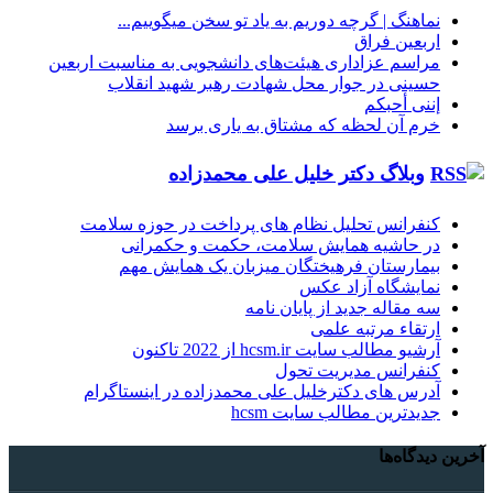
نماهنگ |‌ گرچه دوریم به یاد تو سخن میگوییم...
اربعین فراق
مراسم عزاداری هیئت‌های دانشجویی به مناسبت اربعین
حسینی در جوار محل شهادت رهبر شهید انقلاب
إننی أحبکم
خرم آن لحظه که مشتاق به یاری برسد
وبلاگ دکتر خلیل علی محمدزاده
کنفرانس تحلیل نظام های پرداخت در حوزه سلامت
در حاشیه همایش سلامت، حکمت و حکمرانی
بیمارستان فرهیختگان میزبان یک همایش مهم
نمایشگاه آزاد عکس
سه مقاله جدید از پایان نامه
ارتقاء مرتبه علمی
آرشیو مطالب سایت hcsm.ir از 2022 تاکنون
کنفرانس مدیریت تحول
آدرس های دکترخلیل علی محمدزاده در اینستاگرام
جدیدترین مطالب سایت hcsm
آخرین دیدگاه‌ها