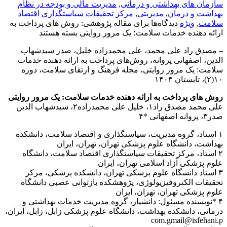
سازمان های بهداشتی و درمانی
,
مدیریت مالی و بودجه در نظام
بهداشت و درمان
,
مدیریتی
,
مركز تحقيقات سياستگذاري اقتصاد
سلامت
,
ویژه
دیدگاه‌ها
برای مقاله پژوهشی: روش های‌ پرداخت‌ به‌
ارائه‌ دهنده‌ خدمات‌ سلامت؛ یک مرور روایتی
بسته هستند
– مصدق راد علی محمد، علی محمدزاده خلیل، صدر سیدشهاب
الدین، اصفهانی پروانه، روش‌های پرداخت به ارائه دهنده خدمات
سلامت: یک مرور روایتی، مجله فرهنگ و ارتقای سلامت، دوره
۱۰(۲)، تابستان ۱۴۰۴
روش های‌ پرداخت‌ به‌ ارائه‌ دهنده‌ خدمات‌ سلامت: یک مرور روایتی
علی محمد مصدق راد۱، خلیل علی محمدزاده۲، سیدشهاب الدین
صدر۳، پروانه اصفهانی *۴
۱ استاد، گروه مدیریت، سیاستگذاری و اقتصاد سلامت، دانشکده
بهداشت، دانشگاه علوم پزشکی تهران، تهران، ایران
۲ استاد، مرکز تحقیقات سیاستگذاری اقتصاد سلامت، دانشگاه
علوم پزشکی آزاد اسلامی تهران، ایران
۳ استاد دانشگاه علوم پزشکی تهران، دانشکده پزشکی، مرکز
تحقیقات الکتروفیزیولوژی، پژوهشکده بازتوانی عصبی دانشگاه
علوم پزشکی تهران، تهران، ایران
۴ *نویسنده مسئول: دانشیار، گروه مدیریت خدمات بهداشتی و
درمانی، دانشکده بهداشت، دانشگاه علوم پزشکی زابل، زابل، ایران،
com.gmail@isfehani.p