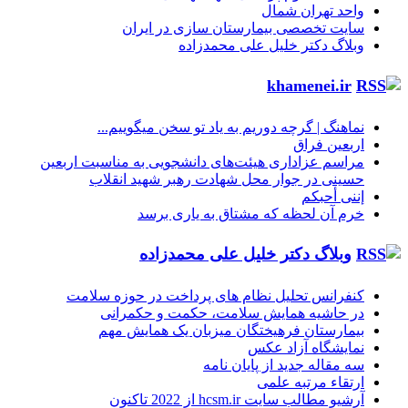
واحد تهران شمال
سایت تخصصی بیمارستان سازی در ایران
وبلاگ دکتر خلیل علی محمدزاده
khamenei.ir
نماهنگ |‌ گرچه دوریم به یاد تو سخن میگوییم...
اربعین فراق
مراسم عزاداری هیئت‌های دانشجویی به مناسبت اربعین
حسینی در جوار محل شهادت رهبر شهید انقلاب
إننی أحبکم
خرم آن لحظه که مشتاق به یاری برسد
وبلاگ دکتر خلیل علی محمدزاده
کنفرانس تحلیل نظام های پرداخت در حوزه سلامت
در حاشیه همایش سلامت، حکمت و حکمرانی
بیمارستان فرهیختگان میزبان یک همایش مهم
نمایشگاه آزاد عکس
سه مقاله جدید از پایان نامه
ارتقاء مرتبه علمی
آرشیو مطالب سایت hcsm.ir از 2022 تاکنون