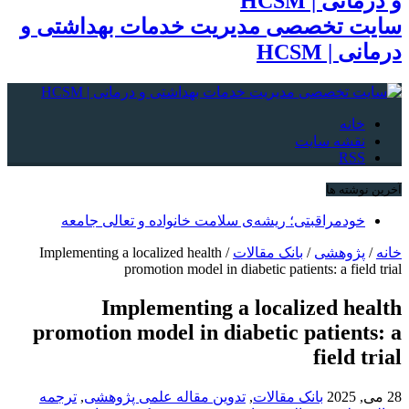
سایت تخصصی مدیریت خدمات بهداشتی و
درمانی | HCSM
خانه
نقشه سایت
RSS
آخرین نوشته ها
خودمراقبتی؛ ریشه‌ی سلامت خانواده و تعالی جامعه
خانه
/
پژوهشی
/
بانک مقالات
/
Implementing a localized health
promotion model in diabetic patients: a field trial
Implementing a localized health
promotion model in diabetic patients: a
field trial
28 می, 2025
بانک مقالات
,
تدوین مقاله علمی پژوهشی
,
ترجمه