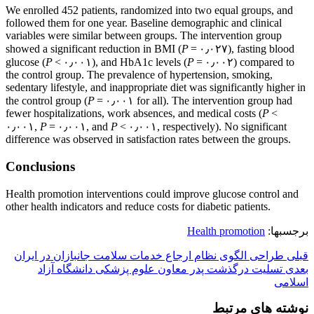
We enrolled 452 patients, randomized into two equal groups, and
followed them for one year. Baseline demographic and clinical
variables were similar between groups. The intervention group
showed a significant reduction in BMI (
P
= ۰٫۰۲۷), fasting blood
glucose (
P
< ۰٫۰۰۱), and HbA1c levels (
P
= ۰٫۰۰۲) compared to
the control group. The prevalence of hypertension, smoking,
sedentary lifestyle, and inappropriate diet was significantly higher in
the control group (
P
= ۰٫۰۰۱ for all). The intervention group had
fewer hospitalizations, work absences, and medical costs (
P
<
۰٫۰۰۱,
P
= ۰٫۰۰۱, and
P
< ۰٫۰۰۱, respectively). No significant
difference was observed in satisfaction rates between the groups.
Conclusions
Health promotion interventions could improve glucose control and
other health indicators and reduce costs for diabetic patients.
برجسبها:
Health promotion
قبلی
طراحی الگوی نظام ارجاع خدمات سلامت جانبازان در ایران
بعدی
تسلیت درگذشت پدر معاون علوم پزشکی دانشگاه آزاد
اسلامی
نوشته های مرتبط