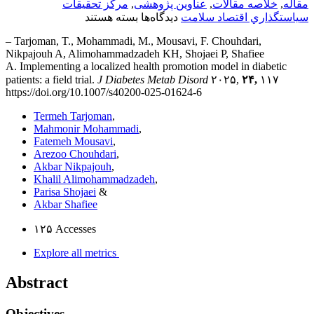
مقاله
,
خلاصه مقالات
,
عناوین پژوهشی
,
مركز تحقيقات
برای
سياستگذاري اقتصاد سلامت
دیدگاه‌ها
بسته هستند
Implementing
– Tarjoman, T., Mohammadi, M., Mousavi, F. Chouhdari,
a
Nikpajouh A, Alimohammadzadeh KH, Shojaei P, Shafiee
localized
A. Implementing a localized health promotion model in diabetic
health
patients: a field trial.
promotion
J Diabetes Metab Disord
۲۰۲۵,
۲۴,
۱۱۷
https://doi.org/10.1007/s40200-025-01624-6
model
in
Termeh Tarjoman
,
diabetic
Mahmonir Mohammadi
,
patients:
Fatemeh Mousavi
,
a
Arezoo Chouhdari
,
field
Akbar Nikpajouh
,
trial
Khalil Alimohammadzadeh
,
Parisa Shojaei
&
Akbar Shafiee
۱۲۵
Accesses
Explore all metrics
Abstract
Objectives