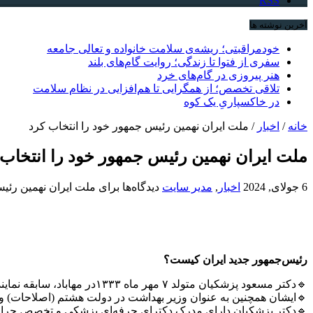
RSS
آخرین نوشته ها
خودمراقبتی؛ ریشه‌ی سلامت خانواده و تعالی جامعه
سفری از فتوا تا زندگی؛ روایت گام‌های بلند
هنر پیروزی در گام‌های خرد
تلاقی تخصص؛ از همگرایی تا هم‌افزایی در نظام سلامت
در خاکسپاریِ یک کوه
خانه
/
اخبار
/
ملت ایران نهمین رئیس جمهور خود را انتخاب کرد
ملت ایران نهمین رئیس جمهور خود را انتخاب 
6 جولای, 2024
اخبار
,
مدیر سایت
دیدگاه‌ها
برای ملت ایران نهمین رئیس
رئیس‌جمهور جدید ایران کیست؟
🔹دکتر مسعود پزشکیان متولد ۷ مهر ماه ۱۳۳۳در مهاباد، سابقه نمایندگی در ادوار هشتم، نهم، دهم (نایب رئیس)، یازدهم و دوازهم مجلس از حوزه انتخابیه تبریز، آذرشهر و اسکو را در کارنامه سوابق خود دارد.
🔹ایشان همچنین به عنوان وزیر بهداشت در دولت هشتم (اصلاحات) و م
🔹دکتر پزشکیان دارای مدرک دکترای حرفه‌ای پزشکی و تخصص جراح