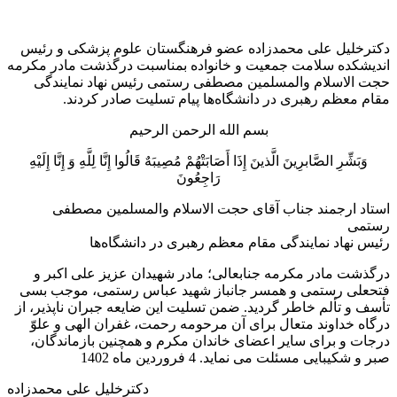
رئیس
نهاد
نمایندگی
دکترخلیل علی محمدزاده عضو فرهنگستان علوم پزشکی و رئیس
مقام
اندیشکده سلامت جمعیت و خانواده بمناسبت درگذشت مادر مکرمه
معظم
حجت الاسلام والمسلمین مصطفی رستمی رئیس نهاد نمایندگی
رهبری
مقام معظم رهبری در دانشگاه‌ها پیام تسلیت صادر کردند.
در
دانشگاه‌ها
بسم الله الرحمن الرحیم
وَبَشِّرِ الصَّابرِینَ الَّذینَ إِذَا أَصَابَتْهُمْ مُصِیبَهٌ قَالُوا إِنَّا لِلَّهِ وَ إِنَّا إِلَیْهِ
رَاجِعُونَ
استاد ارجمند جناب آقای حجت الاسلام والمسلمین مصطفی
رستمی
رئیس نهاد نمایندگی مقام معظم رهبری در دانشگاه‌ها
درگذشت مادر مکرمه جنابعالی؛ مادر شهیدان عزیز علی اکبر و
فتحعلی رستمی و همسر جانباز شهید عباس رستمی، موجب بسی
تأسف و تألم خاطر گردید. ضمن تسلیت این ضایعه جبران ناپذیر، از
درگاه خداوند متعال برای آن مرحومه رحمت، غفران الهی و علوّ
درجات و برای سایر اعضای خاندان مکرم و همچنین بازماندگان،
صبر و شکیبایی مسئلت می نماید. 4 فروردین ماه 1402
دکترخلیل علی محمدزاده