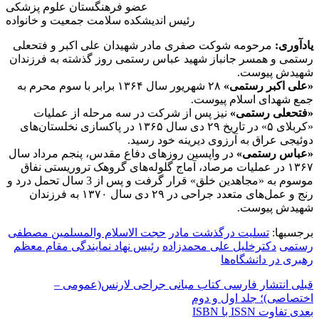
عضو فرهنگستان علوم پزشکی
رئیس اندیشکده سلامت جمعیت و خانواده
یادآوری:
مرحومه شوکت صفری مادر شهیدان علی اکبر و فتحعلی
رستمی و همسر جانباز شهید عباس رستمی روز گذشته به فرزندان
شهیدش پیوست.
«علی اکبر رستمی»
۲۸ شهریور سال ۱۳۶۴ برابر با سوم محرم به
جمع شهدای اسلام پیوست.
«فتحعلی رستمی»
نیز پس از شرکت در سه مرحله از عملیات
«کربلای ۵» در تاریخ ۲۹ دی سال ۱۳۶۵ در پاکسازی نخلستان‌های
دوئیجی عراق به آرزوی دیرینه خود رسید.
«عباس رستمی»
در واپسین روزهای دفاع مقدس، پنجم مرداد سال
۱۳۶۷ در عملیات مرصاد، آماج گلوله‌های گروهک تروریستی نفاق
موسوم به «مجاهدین خلق» قرار گرفت و پس از 3 سال تحمل درد و
رنج و عمل‌های متعدد جراحی در ۲۹ دی سال ۱۳۷۰ به فرزندان
شهیدش پیوست.
برجسبها:
تسلیت درگذشت مادر
حجت الاسلام والمسلمین مصطفی
رستمی
دکترخلیل علی محمدزاده
رئیس نهاد نمایندگی مقام معظم
رهبری در دانشگاه‌ها
قبلی
انتشار فارسی کتاب مبانی جراحی لارنس(عمومی –
اختصاصی)؛ جلد اول و دوم
بعدی
تفاوت ISSN با ISBN