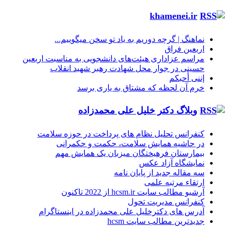
khamenei.ir
نماهنگ |‌ گرچه دوریم به یاد تو سخن میگوییم...
اربعین فراق
مراسم عزاداری هیئت‌های دانشجویی به مناسبت اربعین
حسینی در جوار محل شهادت رهبر شهید انقلاب
إننی أحبکم
خرم آن لحظه که مشتاق به یاری برسد
وبلاگ دکتر خلیل علی محمدزاده
کنفرانس تحلیل نظام های پرداخت در حوزه سلامت
در حاشیه همایش سلامت، حکمت و حکمرانی
بیمارستان فرهیختگان میزبان یک همایش مهم
نمایشگاه آزاد عکس
سه مقاله جدید از پایان نامه
ارتقاء مرتبه علمی
آرشیو مطالب سایت hcsm.ir از 2022 تاکنون
کنفرانس مدیریت تحول
آدرس های دکترخلیل علی محمدزاده در اینستاگرام
جدیدترین مطالب سایت hcsm