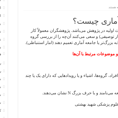
 هستند
ا
وزال
ا
 آماری چیست؟
ب
نویسی(5)؛
ه
 اولیه در پژوهش می‌باشد. پژوهشگران معمولاً کار
ی
ت
ار توصیفی)‌ و سعی می‌کنند آن‌چه را از بررسی گروه
ه
ت
ی
ه بزرگ‌تر یا جامعه آماری تعمیم دهند (امار استنباطی).
د
 و موضوعات مرتبط با آن‌ها
و
ر
ر
د، گروه‌ها، اشیاء و یا رویدادهایی که دارای یک یا چند
س
س
ند و با حرف بزرگ N نشان می‌دهند.
س
س
علوم پزشکی شهید بهشتی
ک