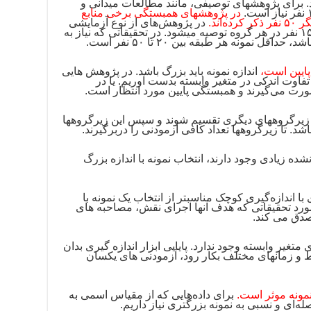
. برای پژوهش­های توصیفی، مانند مطالعات میدانی و
در پژوهش­های همبستگی برخی منابع
در پژوهش‌های از نوع آزمایشی
و علّی- مقایسه‌ای، حجم نمونه حداقل ۱۵ نفر در هر گروه توصیه می­شود. در تحقیقاتی که نیاز به
ل نمونه هر طبقه بین ۲۰ تا ۵۰ نفر است.
پایین است،
اندازه نمونه باید بزرگ باشد. در پژوهش هایی
فاوت اندکی در متغیر وابسته بدست آوریم. یا در
ورت می‌گیرند و همبستگی پایین مورد انتظار است.
ه زیرگروههای دیگری تقسیم شوند و سپس این زیرگروهها
د. تا زیرگروهها تعداد کافی آزمودنی را دربرگیرند.
ه زیادی وجود دارند، انتخاب نمونه با اندازه بزرگ
با اندازه‌گیری کوچک مناسبتر از انتخاب یک نمونه با
مورد تحقیقاتی که هدف آنها اجرای نقش، مصاحبه های
دق می ­کند.
 متغیر وابسته وجود ندارد. پایایی ابزار اندازه گیری بدان
یط و زمانهای مختلف بکار رود، آزمودنی های یکسان
نمونه موثر است.
برای داده‌هایی که از مقیاس اسمی به
ه‌ای و نسبی به نمونه بزرگتری نیاز داریم.