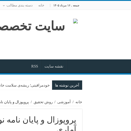
خانه
دسته بندی مطالب
جمعه , ۱۶ مرداد ۱۴۰۵
نقشه سایت
RSS
آخرین نوشته ها
خودمراقبتی؛ ریشه‌ی سلامت خانو
سفری از فتوا تا زندگی؛ روایت گام
خانه
/
آموزشی
/
روش تحقیق
/
پروپوزال و پایان نامه نویسی(5)؛جامعه
هنر پیروزی در گام‌های خرد
تلاقی تخصص؛ از همگرایی تا هم‌
در خاکسپاریِ یک کوه
آماری