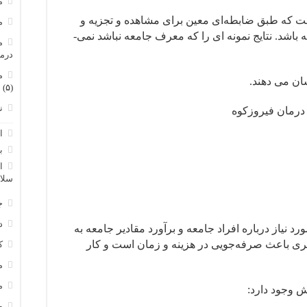
م
ت که طبق ضابطه‌ای معین برای مشاهده و تجزیه و
م
تحلیل انتخاب می­ شود و باید معرف جامعه باشد. نتایج نمونه ای را که معرف جامعه نباشد نمی­
م
درم
م
(۵)
ن
درمان فیروزکوه
ا
ب
ا
سلا
ج
د
د نیاز درباره افراد جامعه و برآورد مقادیر جامعه به
گیری باعث صرفه‌جویی در هزینه و زمان است و کار
ک
م
م
ش وجود دارد:
و