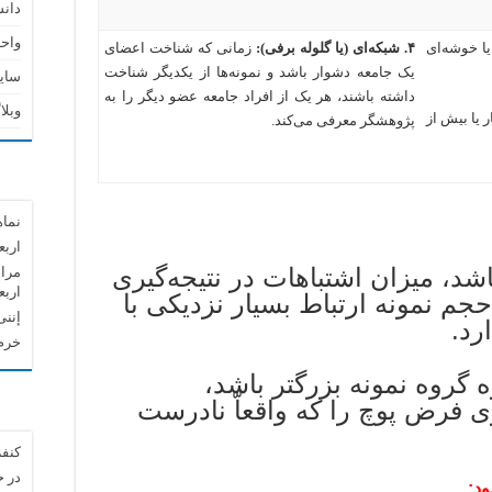
دان
واحد
یا خوشه‌ای
۴.
شبکه‌ای
(
یا گلوله برفی
):
زمانی که شناخت اعضای
یک جامعه دشوار باشد و نمونه‌ها از یکدیگر شناخت
سای
داشته باشند، هر یک از افراد جامعه عضو دیگر را به
وبلا
 یا بیش از
پژوهشگر معرفی می‌کند
.
نماه
اربع
شد، میزان اشتباهات در نتیجه‌گیری
مراس
اربع
م نمونه ارتباط بسیار نزدیکی با
إننی
رد.
خرم 
ه گروه نمونه بزرگتر باشد،
 فرض پوچ را که واقعاّ نادرست
کنفر
در 
ود: