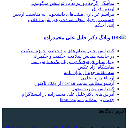
نماهنگ |‌ گرچه دوریم به یاد تو سخن میگوییم...
اربعین فراق
مراسم عزاداری هیئت‌های دانشجویی به مناسبت اربعین
حسینی در جوار محل شهادت رهبر شهید انقلاب
إننی أحبکم
وبلاگ دکتر خلیل علی محمدزاده
کنفرانس تحلیل نظام های پرداخت در حوزه سلامت
در حاشیه همایش سلامت، حکمت و حکمرانی
بیمارستان فرهیختگان میزبان یک همایش مهم
نمایشگاه آزاد عکس
سه مقاله جدید از پایان نامه
ارتقاء مرتبه علمی
آرشیو مطالب سایت hcsm.ir از 2022 تاکنون
کنفرانس مدیریت تحول
آدرس های دکترخلیل علی محمدزاده در اینستاگرام
جدیدترین مطالب سایت hcsm
آخرین دیدگاه‌ها
ابوالفضل رحیمی
در
استاد دکترخلیل علی محمدزاده در فراق