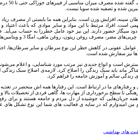
غذایی مناسب
شیرین شده و تصفیه شده سویا نیست.
ان سینه، افزایش وزن است. بنابراین همه ما بایستی از مصرف زیاد شیر
می است. افراد مرتبط با این مواد و سایر موادی که باعث اعتیاد 
 دود سیگار حضور دارند. این نیز خود عامل خطرزا به حساب می‌آید. عل
یتون، روغن ماهی، امگا 3 و ویتامین‌های A، D و E در دستور کار قرار گیرند.
زا و عوامل عفونی در کاهش خطر این نوع سرطان و سایر سرطان‌ها، ا
ها نیز سفارش شده است.
ه گسترش است و انواع جدیدی نیز مرتب مورد شناسایی، و اعلام می‌شون
ماند باید سبک زندگی را اصلاح کرد. لازمه‌ی اصلاح سبک زندگی ا
ی زندگی سالم و آموزش جامعه را فراهم کرد.
 و رفتارهای ما در ارتباط است. این رفتارها همه اش منحصر در تغذی
 فرهنگی تا سطح برخورداری از مهارت ها، گاهی فردی از تحصیلات بالا
ا نقش گروه‌های دانشجویی، انجمن‌ها، کانون‌ها، NGO ها و همه جریان‌هایی که جوشیده از دل مرد
و من امیدوارم که در سایه ی فعالیت های شما این نوع تشکل های عل
بت های بهداشتی