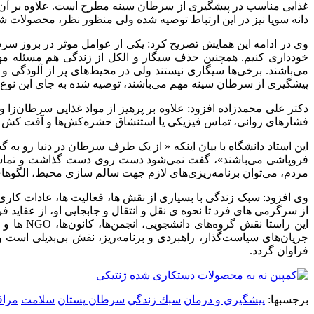
دانه سویا نیز در این ارتباط توصیه شده ولی منظور نظر، محصولات 
وی در ادامه این همایش تصریح کرد: یکی از عوامل موثر در بروز سرط
خودداری کنیم. همچنین حذف سیگار و الکل از زندگی هم مسئله مه
می‌باشند. برخی‌ها سیگاری نیستند ولی در محیط‌های پر از آلودگی و
پیشگیری از سرطان سینه مهم می‌باشند، توصیه شده به جای این نوع چربی‌های مضر، مصرف روغن ز
دکتر علی محمدزاده افزود: علاوه بر پرهیز از مواد غذایی سرطان‌
فشارهای روانی، تماس فیزیکی یا استنشاق حشره‌کش‌ها و آفت کش 
این استاد دانشگاه با بیان اینکه « از یک طرف سرطان در دنیا رو ب
فروپاشی می‌باشند»، گفت نمی‌شود دست روی دست گذاشت و تماشاگر 
مردم، می‌توان برنامه‌ریزی‌های لازم جهت سالم سازی محیط، الگوها
وی افزود: سبک زندگی با بسیاری از نقش ها، فعالیت ها، عادات کاری
از سرگرمی های فرد تا نحوه ی نقل و انتقال و جابجایی او، از عقاید
این راست
جریان‌های سیاست‌گذار، راهبردی و برنامه‌ریز، نقش بی‌بدیلی است 
فراوان گردد.
برجسبها:
پيشگيري و درمان
سبك زندگي
سرطان پستان
سلامت
مراق