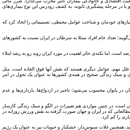
عیت اقتصادی و خانوادگی بیماران تاثیر مخرب می‌گذارد. ضرر مالی
 یا در مرحله پیشگیری ثانویه، به کشف زودرس این نوع بیماری‌های
 نیازهای خودمان و شناخت عوامل محیطی، تصمیماتی را اتخاذ کرد که
ند؛ تعداد خام افراد مبتلا به سرطان در ایران نسبت به کشورهای
ی محمدزاده گفت: محققان سرطان می‌گویند؛ تعداد خام افراد مبتلا به سرطان در ایران نسبت به کشورهای غربی معادل 20 تا 25 درصد است. اما نکته‌ی حائز اهمیت در مورد ایران روند رو به رشد ابتلاء
 علل مهم، عوامل دیگری هستند که نقش آنها فوق العاده است. مثل
ری و سبک زندگی صحیح در همه‌ی کشورها به عنوان یک تحول در امر
در بانوان محسوب می‌شود؛ تاخیر در ازدواج‌ها، بارداری‌ها و عدم
 است. در چنین مواردی هم تغییرات در الگو و سبک زندگی کارساز
 مطالعاتی که در ایران و جهان صورت گرفته به نقش ورزش روزانه در
د، همچنین غلات سبوس‌دار، خشکبار و حبوبات نیز به عنوان یک رژیم