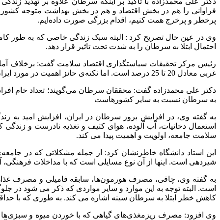
دکتر علی محمدزاده با تاکید بر اینکه سرطان علاوه بر تهدید زندگ
فراوانی را هم در بخش اقتصاد و هم در بخش بهداشت متوجه کشور می 
پرخطر و پرخرج همت کنیم، اقدام بزرگی صورت داده‌ایم.
وی در عین حال تصریح کرد : البته سبک زندگی خاصی که به طور کامل 
احتمال ابتلا به سرطان را به شدت تحت تاثیر قرار دهد.
رئیس مرکز تحقیقات سیاستگذاری اقتصاد سلامت گفت: برخلاف آمارها
غربی معادل 20 تا 25 درصد است. اما نکته‌ی حائز اهمیت در مورد ایران روند رو به رشد ابتلاء به سرطان نسبت به سایر کشورهاست.
به سرطان نسبت به سایر کشورهاست
به گفته وی، در افزایش بروز سرطان در ایران، افزایش امید به زن
استعمال دخانیات، آب آلوده، هوای کثیف و تغذیه نادرست و زندگی 
سلامت جامعه، اولویت و اهمیت پیدا می کند.
این استاد دانشگاه خاطرنشان کرد: از جمله مشکلاتی که در جامعه‌ی
شیردهی است. اینها از آن نوع مسایلی است که با مداخلات فرهنگی، 
به گفته وی، چاقی، مصرف هورمون‌ها، سابقه فامیلی و مصرف غذاها
است. البته توجه به این موارد و سایر مواردی که ذکر می شود در جل
کاهش خطر ابتلا به سرطان سینه اشاره می کند. به طوری که با حداقل 30 دقیقه ورزش در روز می‌توان 20 تا 40 درصد خطر ابتلاء به این بیماری را کم
وی افزود: مصرف ریزمغذی‌های گیاهی که با خوردن میوه و سبزی‌ها به