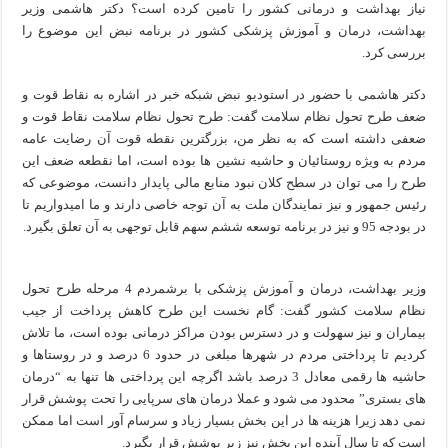
نیاز بهداشت و درمانی کشور را تامین کرده است؟ دکتر هاشمی وزیر
بهداشت، درمان و آموزش پزشکی کشور در برنامه نبض این موضوع را
بررسی کرد.
دکتر هاشمی با حضور در استودیو نبض شبکه خبر در اشاره به نقاط قوت و
ضعف طرح تحول نظام سلامت گفت: طرح تحول نظام سلامت نقاط قوت و
ضعفی داشته است که به نظر من، بزرگترین نقطه قوت آن رضایت عامه
مردم به ویژه روستائیان و حاشیه نشین ها بوده است، اما نقطعه ضعف این
طرح را می توان در سطح کلان نبود منابع مالی پایدار دانست، موضوعی که
رئیس جمهور و نیز نمایندگان ملت به آن توجه خاصی دارند و ما امیدواریم تا
در بودجه 95 و نیز در برنامه توسعه ششم سهم قابل توجهی به آن تعلق بگیرد.
وزیر بهداشت، درمان و آموزش پزشکی با برشمردم 4 مرحله طرح تحول
نظام سلامت کشور گفت: گام نخست این طرح کاهش پرداخت از جیب
بیماران و نیز سهولت و در دسترس بودن مراکز درمانی بوده است، ما تلاش
کردیم تا پرداختی مردم در شهرها مبلغی در حدود 6 درصد و در روستاها و
حاشیه ها رقمی معادل 3 درصد باشد اگرچه این پرداختی ها تنها به “درمان
های بستری” محدود می شود و عملا درمان های سرپایی را تحت پوشش قرار
نمی دهد زیرا هزینه ها در این بخش بسیار زیاد و سرسام آور است اما ممکن
است که تا سال آینده این بخش نیز زیر پوشش قرار بگیرد.