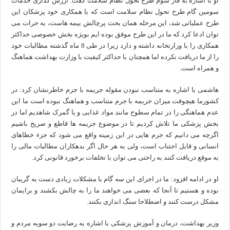
او با اشاره به فاز سوم طرح تحول نظام سلامت گفت: ارزش گذاری خدمات
سومین گام طرح تحول نظام سلامت است که با همکاری خود پزشکان این
طرح عملیاتی شد، این مرحله همان بحث پرچالش بیمه هاست، به جرات می
توان ادعا کرد که ما در این طرح موفق بوده ایم بویژه بخش خصوصی حداکثر
همکاری را با وزارتخانه داشته و دارد زیرا در طی 8 ماه گذشته مطالبات خود
را از ما دریافت نکرده اما همچنان با حداکثر کیفیت با وزارت بهداشت هماهنگ
و همراه است.
هاشمی با اشاره به متناسب نبودن مقوله جریمه با جرم خاطرنشان کرد: در
کشورما هیچوقت میزان جریمه با جرم متناسب و هماهنگ نبوده است ما این
عدم هماهنگی را در تمام سطوح مانند مواد غذایی و یا گمرک شاهدیم اما در
بخش پزشکی ما تلاش کردیم تا در موضوع جریمه ها قاطع و صریح باشیم
اگرچه می دانیم که جرم هایی در این زمینه واقع می شود که جزء خطاهای
انسانی و قابل اجتناب است، ولی به هر حال اگر بدهکاران مطالبات مالی را
به موقع دریافت کنند به راحتی می توان با تخلفات برخورد قانونی کرد.
او در ادامه افزود: ما در اجرای این سه گام با مشکلات زیادی دست به گریبان
بوده و هستیم تا آنجا که بعضی می خواهند ما را به چالش بکشند و برایمان
مشکل درست کنند و اصطلاحا سنگ اندازی بکنند.
وزیر بهداشت، درمان و آموزش پزشکی با اشاره به رضایت دو سویه مردم و