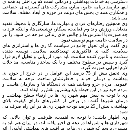
دسترسی به خدمات بهداشتی و درمانی است که پرداختن به همه ی
اینها نیازمند برنامه جامع، منابع، مشارکت های گسترده ی اجتماعی
و همکاری همه ی بخش های دولت در حوزه ی ابعاد مختلف سلامت
می باشد.
وی همچنین رفتارهای فردی و مهارت ها، سازگاری با محیط، تغذیه
متعادل، ورزش و تداوم فعالیت، سیگار، نوشیدنی ها، و اینکه فرد به
چه صورت با استرس ها و چالش های زندگی مواجه می شود، را نیز
در سلامت جامعه مهم توصیف نمود.
وی گفت: برای تحول جامع در سیاست گذاری ها و استراتژی های
سلامت، کلیه ی فاکتورهای تهدیدکننده سلامت، توسعه دهنده
سلامت و تامین کننده سلامت باید مورد ارزیابی و تحلیل لازم قرار
گیرد و سپس در سطوح مختلف و با یک ساختار مناسب، مداخلات
لازم اجرایی صورت گیرد.
وی تحقق بیش از 75 درصد این عوامل را در خارج از حوزه ی
بهداشت و درمان خواند و خاطرنشان ساخت: توجه به سلامت
عمومی مردم جزو وظایف همه ی دستگاه ها و سازمان هاست و
مردم خود نیز در این حیطه باید بیشترین نقش را ایفاء کنند.
وی با توجه به نقش مهم شهرداری ها در ارتقاء سطح بهداشت و
درمان شهرها گفت: در برخی از کشورهای دارای کیفیت بالای
بهداشتی، بیش از 25 درصد بودجه شهرداری ها در این راه صرف می
شود.
وی اظهار داشت: با توجه به اهمیت، ظرفیت و توان بالایی که
شهرداری ها و شوراها در دهه ی اخیر یافته اند، در ایران هم باید به
مسیری برویم که شهرداری ها در مراقبت های بهداشتی اولیه، ارائه