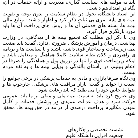
باید به مولفه های سیاست گذاری، مدیریت و ارائه خدمات در آن،
نگاه در امتداد هم داشت.
این استاد دانشگاه، تحول در نظام سلامت را بدون توجه و تقویت
بیمه های پایه امری بی ثبات ذکر کرد و اظهار داشت: منابع مالی
بیمه ها، بسته های خدمتی آن ها و روش های پرداخت آن ها باید
مورد بازنگری قرار گیرد.
وی با ذکر این مطلب که تجمیع بیمه ها از دیدگاهی، در وزارت
بهداشت، درمان و آموزش پزشکی ضرورتی ندارد، گفت: باید صنعت
بیمه زیرساخت و ساختار قوی داشته باشند و با سیاست ها و برنامه
ی راهبردی و کلان نظام سلامت کاملا هماهنگ و متعامل باشد و
اینکه زیرساخت قوی را تنها در تزریق پول و هماهنگی را صرفا در
ادغام ببینیم، در راستای بالندگی و پویایی بیمه ها و به نفع مردم
نیست.
وی نگاه صرفا بازاری و مادی به خدمات پزشکی در برخی جوامع را
آسیب زا خواند و گفت: بازار مراقبت های پزشکی، چارچوب ها و
ضوابط خاص خود را می طلبد که باید رعایت شود.
وی تصریح کرد: باید به سمت بیمه ملی و متکی بر مالیات عمومی
حرکت شود و هدف عدالت عمودی در پوشش خدمات و کامل
نمودن مکانیزم پرداخت درصدی از درآمد در حق بیمه ها، محقق
شود.
نشست تخصصی راهکارهای
جمعیت افزایی دانشگاه علوم