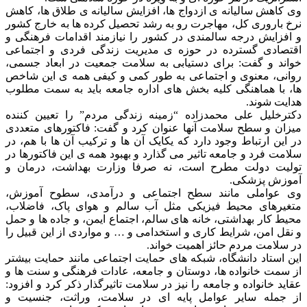
وی کاهش سالیانه ی ازدواج ها، افزایش سالیانه ی طلاق ها، کاهش
نرخ باروری کل، مهاجرت رو به رشد تحصیل کرده ها به خارج کشور
و افزایش درجه سالمندی در کشور را نیازمند اقدامات فرهنگی و
اقتصادی گسترده در حوزه ی مدیریت زندگی فردی و اجتماعی
خواند و گفت: برای دستیابی به سلامت جمعیت در ابعاد جسمی،
روانی، معنوی و اجتماعی به طور کمی و کیفی همه ی این شاخص
ها، با هماهنگی کلیه بخش های اداره جامعه باید به سمت مطلوب
هدایت شوند.
دکترخلیل علی محمدزاده “زمینه زندگی مردم” را تعیین کننده
میزان و سطح سلامت آنها عنوان کرد و گفت: فاکتورهای متعددی
در این ارتباط وجود دارد که یکایک آن ها و ترکیب آن ها با هم، در
سلامت فرد و جامعه تاثیر می گذارد و بهبود همه ی این فاکتورها در
تولیت دولت مطرح است، نه صرفا وزارت بهداشت، درمان و
آموزش پزشکی.
وی عواملی مانند سطح اجتماعی و درآمدی، سطوح آموزش،
متغیرهای محیط فیزیکی مثل آب سالم و هوای پاک، فاضلاب،
محیط کار بهداشتی، خانه های سالم، اجتماع ایمن، و جاده ها و حمل
و نقل امن، شرایط کاری و استخدامی و … و مواردی از این قبیل را
در سلامت مردم حائز اهمیت خواند.
این استاد دانشگاه، شبکه های حمایت اجتماعی مانند حمایت بیشتر
از سمت خانواده ها، دوستان و جامعه، عادات فرهنگی و سنت ها و
عقاید خانواده و جامعه را نیز در سلامت تاثیرگذار ذکر کرد و افزود:
از جمله سایر عوامل پایه ای در سلامت، وراثت، جنسیت و