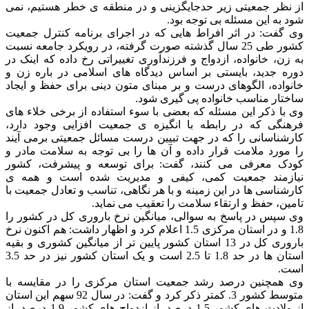
از نظر جمعیتی زیر حدجایگزینی و در منطقه ی خطر هستیم، نمی
شود به این مسئله بی توجه بود.
وی گفت: در اثر افراط هایی که در اجرای برنامه کنترل جمعیت
کشور طی 25 سال گذشته صورت گرفته، در رویکرد جامعه نسبت
به زن، خانواده، ازدواج و فرزندآوری تغییراتی رخ داده که اینک در
دوره جدید، بایستی بر اساس دیدگاه های اسلامی در باره زن و
خانواده، الگوهای درست و بر مبنای متون دینی برای حفظ و ایجاد
ساختار مناسب خانواده پی گیری شود.
وی با ذکر این مسئله که بعضی با سوء استفاده از برخی خلاء های
فرهنگی که در رابطه با انگیزه ی جمعیت افزایی وجود دارد،
کارشناسانی را که در جهت تبیین درست مسائل جمعیتی برمی آیند
را مورد ملامت قرار داده و آن ها را بی توجه به سلامت مادر و
کودک معرفی می کنند، گفت: برای توسعه و پیشرفت، کشور
نیازمند جمعیت کمی، کیفی و مدیریت شده است و همه ی
کارشناسی ها در این زمینه و با هر نگاهی، تناسب و تعادل جمعیت با
تامین، حفظ و ارتقاء سلامت را تعقیب می نماید.
وی سپس در پاسخ به سوالی، میانگین نرخ باروری کل در کشور را
1.8 و در استان مرکزی 1.5 اعلام کرد و اظهار داشت: هم اکنون نرخ
باروری کل در 13 استان کشور پایین تر از میانگین کشوری و بقیه
استان ها در حد 1.8 تا 2.5 است و یک استان کشور نیز در حد 3.5
است.
وی همچنین درصد رشد جمعیت استان مرکزی را در مقایسه با
متوسط کشور 3. کمتر ذکر کرد و گفت: در سال 92 سهم این استان
از ولادت های کشور 1.5 درصد، از ازدواج های کشور 1.9 درصد، از