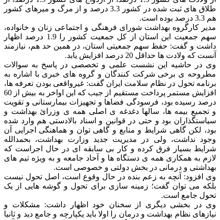
طلاق های ثبت شده در کشور 3.3 درصد و از مرگ و میرهای کشور
هم 3.3 درصد بوده است.
مدیر کارگروه بهداشت شورای فرهنگی و اجتماعی زنان و خانواده،
سهم جمعیت این استان از کل جمعیت کشور را 1.9 درصد اظهار
داشت و گفت: حفظ سهم جمعیتی استان، در همین حد هم، نیازمند
آنست که ولادت ها حداقل 20 درصد افزایش یابد.
وی در حاشیه این نشست علمی و تخصصی در پاسخ به سوالات
مطروحه ی برخی شرکت کنندگان و گروه های خبری با اشاره به
برنامه تحول در نظام سلامت ایران گفت: غیرواقعی بودن تعرفه ها،
افزایش مستمر پرداخت مستقیم از جیب که این اواخر به بیش از 60
درصد رسیده بود، فرسودگی فضاها و تجهیزات بیمارستانی و تقویت
و تجمیع بیمه ها، سالها دغدغه ی اصلی همه ی وزرائ بهداشت و
سیاستگذاران بود و حتی در قوانین و اسناد بالادستی هم وارد شده
بود، لکن گاهی شرایط و منابع و گاهی توان و هماهنگی اجرایی آن
وجود نداشت، ولی در مدیریت جدید وزارت بهداشت، بحمدالله
شرایط بسیار فرق کرده و کار بی سابقه ای در حال اجراست که
لازم به همکاری همه ی دستگاه ها و آحاد جامعه و به ویژه تیم های
بهداشتی و درمانی در بخش دولتی و خصوصی است.
وی افزود: آنچه به زعم بنده در حال وقوع است، اصل تحول نیست
بلکه می توان گفت؛ زمینه سازی برای تحول و گوشه هایی از یک
تحول جامع است.
وی در بخشی دیگری از سخنان خود اظهار داشت: مشکلات و
نیازهای نظام بهداشت و درمان را اولا باید یکپارچه و جامع دید و ثانیا