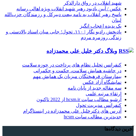
شهید انقلاب در رواق دارالذکر
عکس / آیین یادبود رهبر شهید انقلاب ویژه اهالی رسانه
پاسخ رهبر انقلاب به نامه بیعت دبیرکل و رزمندگان حزب‌الله
لبنان
یک پدیده اعجاب انگیز
پادپخش رادیو نگار | ۱۱۰. تحول؛ جایی میان اسناد بالادستی و
زندگی روزمره مردم
وبلاگ دکتر خلیل علی محمدزاده
کنفرانس تحلیل نظام های پرداخت در حوزه سلامت
در حاشیه همایش سلامت، حکمت و حکمرانی
بیمارستان فرهیختگان میزبان یک همایش مهم
نمایشگاه آزاد عکس
سه مقاله جدید از پایان نامه
ارتقاء مرتبه علمی
آرشیو مطالب سایت hcsm.ir از 2022 تاکنون
کنفرانس مدیریت تحول
آدرس های دکترخلیل علی محمدزاده در اینستاگرام
جدیدترین مطالب سایت hcsm
آخرین دیدگاه‌ها