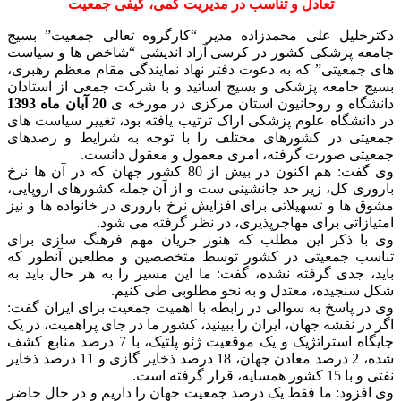
تعادل و تناسب در مدیریت کمی، کیفی جمعیت
آزاداندیشی
سیاست
دکترخلیل علی محمدزاده مدیر “کارگروه تعالی جمعیت” بسیج
های
جامعه پزشکی کشور در کرسی آزاد اندیشی “شاخص ها و سیاست
جمعیتی
های جمعیتی” که به دعوت دفتر نهاد نمایندگی مقام معظم رهبری،
در
بسیج جامعه پزشکی و بسیج اساتید و با شرکت جمعی از استادان
دانشگاه
دانشگاه و روحانیون استان مرکزی در مورخه ی
20 آبان ماه 1393
علوم
در دانشگاه علوم پزشکی اراک ترتیب یافته بود، تغییر سیاست های
پزشکی
جمعیتی در کشورهای مختلف را با توجه به شرایط و رصدهای
اراک
جمعیتی صورت گرفته، امری معمول و معقول دانست.
وی گفت: هم اکنون در بیش از 80 کشور جهان که در آن ها نرخ
باروری کل، زیر حد جانشینی ست و از آن جمله کشورهای اروپایی،
مشوق ها و تسهیلاتی برای افزایش نرخ باروری در خانواده ها و نیز
امتیازاتی برای مهاجرپذیری، در نظر گرفته می شود.
وی با ذکر این مطلب که هنوز جریان مهم فرهنگ سازی برای
تناسب جمعیتی در کشور توسط متخصصین و مطلعین آنطور که
باید، جدی گرفته نشده، گفت: ما این مسیر را به هر حال باید به
شکل سنجیده، معتدل و به نحو مطلوبی طی کنیم.
وی در پاسخ به سوالی در رابطه با اهمیت جمعیت برای ایران گفت:
اگر در نقشه جهان، ایران را ببینید، کشور ما در جای پراهمیت، در یک
جایگاه استراتژیک و یک موقعیت ژئو پلتیک، با 7 درصد منابع کشف
شده، 2 درصد معادن جهان، 18 درصد ذخایر گازی و 11 درصد ذخایر
نفتی و با 15 کشور همسایه، قرار گرفته است.
وی افزود: ما فقط یک درصد جمعیت جهان را داریم و در حال حاضر