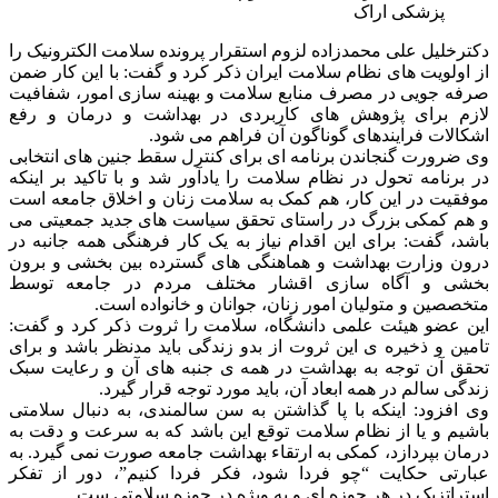
پزشکی اراک
دکترخلیل علی محمدزاده لزوم استقرار پرونده سلامت الکترونیک را
از اولویت های نظام سلامت ایران ذکر کرد و گفت: با این کار ضمن
صرفه جویی در مصرف منابع سلامت و بهینه سازی امور، شفافیت
لازم برای پژوهش های کاربردی در بهداشت و درمان و رفع
اشکالات فرایندهای گوناگون آن فراهم می شود.
وی ضرورت گنجاندن برنامه ای برای کنترل سقط جنین های انتخابی
در برنامه تحول در نظام سلامت را یادآور شد و با تاکید بر اینکه
موفقیت در این کار، هم کمک به سلامت زنان و اخلاق جامعه است
و هم کمکی بزرگ در راستای تحقق سیاست های جدید جمعیتی می
باشد، گفت: برای این اقدام نیاز به یک کار فرهنگی همه جانبه در
درون وزارت بهداشت و هماهنگی های گسترده بین بخشی و برون
بخشی و آگاه سازی اقشار مختلف مردم در جامعه توسط
متخصصین و متولیان امور زنان، جوانان و خانواده است.
این عضو هیئت علمی دانشگاه، سلامت را ثروت ذکر کرد و گفت:
تامین و ذخیره ی این ثروت از بدو زندگی باید مدنظر باشد و برای
تحقق آن توجه به بهداشت در همه ی جنبه های آن و رعایت سبک
زندگی سالم در همه ابعاد آن، باید مورد توجه قرار گیرد.
وی افزود: اینکه با پا گذاشتن به سن سالمندی، به دنبال سلامتی
باشیم و یا از نظام سلامت توقع این باشد که به سرعت و دقت به
درمان بپردازد، کمکی به ارتقاء بهداشت جامعه صورت نمی گیرد. به
عبارتی حکایت “چو فردا شود، فکر فردا کنیم”، دور از تفکر
استراتزیک در هر حوزه ای و به ویژه در حوزه سلامتی ست.