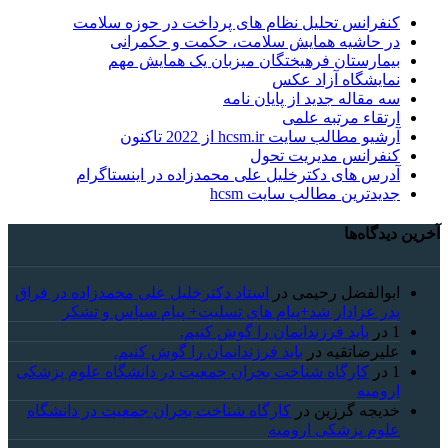
کنفرانس تحلیل نظام های پرداخت در حوزه سلامت
در حاشیه همایش سلامت، حکمت و حکمرانی
بیمارستان فرهیختگان میزبان یک همایش مهم
نمایشگاه آزاد عکس
سه مقاله جدید از پایان نامه
ارتقاء مرتبه علمی
آرشیو مطالب سایت hcsm.ir از 2022 تاکنون
کنفرانس مدیریت تحول
آدرس های دکترخلیل علی محمدزاده در اینستاگرام
جدیدترین مطالب سایت hcsm
آخرین دیدگاه‌ها
ابوالفضل رحیمی
در
استاد دکترخلیل علی محمدزاده در فراق
پدر عزادار شد+پیام های تسلیت+ پیام سپاس و تشکر
1
در
باید فرزندانمان را گوش کنیم.
علیرضاتقیه
در
باید فرزندانمان را گوش کنیم.
1
در
کارگاه شناخت بحران جمعیت در دانشگاه علوم پزشکی
ارومیه
خديجه گرزین
در
کارگاه شناخت بحران جمعیت در دانشگاه
علوم پزشکی ارومیه