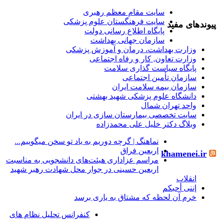
سایت مقام معظم رهبری
سایت فرهنگستان علوم پزشکی
پیوندهای مفید
پایگاه اطلاع رسانی دولت
سازمان جهانی بهداشت
وزارت بهداشت، درمان و آموزش پزشکی
وزارت تعاون, کار و رفاه اجتماعی
پایگاه سیاست گذاری سلامت
سازمان تأمین اجتماعی
سازمان بیمه سلامت ایران
دانشگاه علوم پزشکی شهید بهشتی
واحد تهران شمال
سایت تخصصی بیمارستان سازی در ایران
وبلاگ دکتر خلیل علی محمدزاده
نماهنگ |‌ گرچه دوریم به یاد تو سخن میگوییم...
اربعین فراق
khamenei.ir
مراسم عزاداری هیئت‌های دانشجویی به مناسبت
اربعین حسینی در جوار محل شهادت رهبر شهید
انقلاب
إننی أحبکم
خرم آن لحظه که مشتاق به یاری برسد
کنفرانس تحلیل نظام های