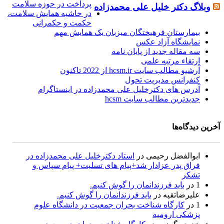
پرداخت در حوزه سلامت
وبلاگ دکتر خلیل علی محمدزاده
در حاشیه همایش سلامت،
حکمت و حکمرانی
بیمارستان فرهیختگان میزبان یک همایش مهم
نمایشگاه آزاد عکس
سه مقاله جدید از پایان نامه
ارتقاء مرتبه علمی
آرشیو مطالب سایت hcsm.ir از 2022 تاکنون
کنفرانس مدیریت تحول
آدرس های دکترخلیل علی محمدزاده در اینستاگرام
جدیدترین مطالب سایت hcsm
آخرین دیدگاه‌ها
ابوالفضل رحیمی
در
استاد دکترخلیل علی محمدزاده در
فراق پدر عزادار شد+پیام های تسلیت+ پیام سپاس و
تشکر
1
در
باید فرزندانمان را گوش کنیم.
علیرضاتقیه
در
باید فرزندانمان را گوش کنیم.
1
در
کارگاه شناخت بحران جمعیت در دانشگاه علوم
پزشکی ارومیه