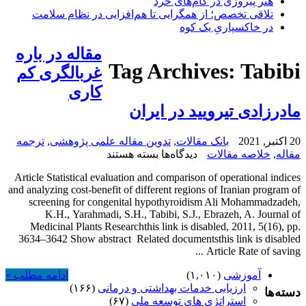
هنر پیروزی در گام‌های خرد
تلاقی تخصص؛ از همگرایی تا هم‌افزایی در نظام سلامت
در خاکسپاریِ یک کوه
مقاله در باره
Tag Archives:
Tabibi
غربالگری کم
کاری
مادرزادی تیرویید در ایران
20 اکتبر, 2021
بانک مقالات
,
تدوین مقاله علمی پژوهشی
,
ترجمه
برای
مقاله
,
خلاصه مقالات
دیدگاه‌ها
بسته هستند
سه
Article Statistical evaluation and comparison of operational indices
مقاله
and analyzing cost-benefit of different regions of Iranian program of
در
screening for congenital hypothyroidism Ali Mohammadzadeh,
باره
K.H., Yarahmadi, S.H., Tabibi, S.J., Ebrazeh, A. Journal of
غربالگری
Medicinal Plants Researchthis link is disabled, 2011, 5(16), pp.
کم
3634–3642 Show abstract Related documentsthis link is disabled
کاری
Article Rate of saving ...
مادرزادی
تیرویید
آموزشی
(۱,۰۱۰)
ادامه مطلب »
در
ارزیابی خدمات بهداشتی و درمانی
(۱۶۶)
دسته‌ها
ایران
استراتژی های توسعه ملی
(۶۷)