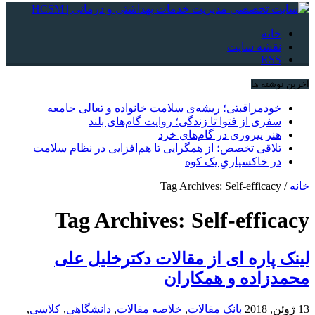
خانه
نقشه سایت
RSS
آخرین نوشته ها
خودمراقبتی؛ ریشه‌ی سلامت خانواده و تعالی جامعه
سفری از فتوا تا زندگی؛ روایت گام‌های بلند
هنر پیروزی در گام‌های خرد
تلاقی تخصص؛ از همگرایی تا هم‌افزایی در نظام سلامت
در خاکسپاریِ یک کوه
خانه
/
Tag Archives: Self-efficacy
Tag Archives:
Self-efficacy
لینک پاره ای از مقالات دکترخلیل علی
محمدزاده و همکاران
13 ژوئن, 2018
بانک مقالات
,
خلاصه مقالات
,
دانشگاهی
,
کلاسی
,