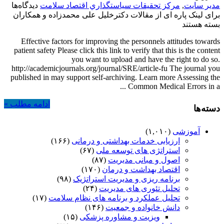
مدیر سایت
,
مركز تحقيقات سياستگذاري اقتصاد سلامت
دیدگاه‌ها
برای لینک پاره ای از مقالات دکترخلیل علی محمدزاده و همکاران
بسته هستند
Effective factors for improving the personnels attitudes towards
patient safety Please click this link to verify that this is the content
you want to upload and have the right to do so.
http://academicjournals.org/journal/SRE/article-fu The journal you
published in may support self-archiving. Learn more Assessing the
Common Medical Errors in a ...
ادامه مطلب »
دسته‌ها
آموزشی
(۱,۰۱۰)
ارزیابی خدمات بهداشتی و درمانی
(۱۶۶)
استراتژی های توسعه ملی
(۶۷)
اصول و مبانی مدیریت
(۸۷)
اقتصاد بهداشت و درمان
(۱۷۰)
برنامه ریزی و مدیریت استراتژیک
(۹۸)
تحلیل تئوری های مدیریت
(۲۴)
تحلیل عملکرد و برنامه های نظام سلامت
(۱۷)
دانش خانواده و جمعیت
(۱۴۶)
ویزیت و مشاوره پزشکی
(۱۵)