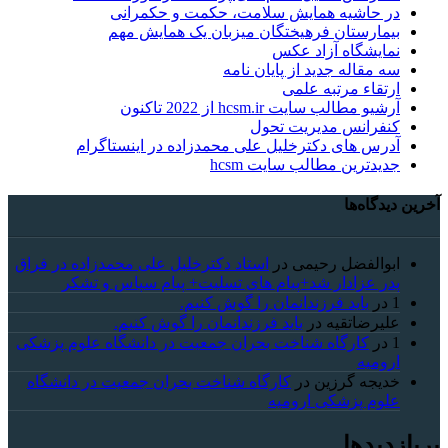
در حاشیه همایش سلامت، حکمت و حکمرانی
بیمارستان فرهیختگان میزبان یک همایش مهم
نمایشگاه آزاد عکس
سه مقاله جدید از پایان نامه
ارتقاء مرتبه علمی
آرشیو مطالب سایت hcsm.ir از 2022 تاکنون
کنفرانس مدیریت تحول
آدرس های دکترخلیل علی محمدزاده در اینستاگرام
جدیدترین مطالب سایت hcsm
آخرین دیدگاه‌ها
ابوالفضل رحیمی
در
استاد دکترخلیل علی محمدزاده در فراق
پدر عزادار شد+پیام های تسلیت+ پیام سپاس و تشکر
1
در
باید فرزندانمان را گوش کنیم.
علیرضاتقیه
در
باید فرزندانمان را گوش کنیم.
1
در
کارگاه شناخت بحران جمعیت در دانشگاه علوم پزشکی
ارومیه
خديجه گرزین
در
کارگاه شناخت بحران جمعیت در دانشگاه
علوم پزشکی ارومیه
پربازدیدها