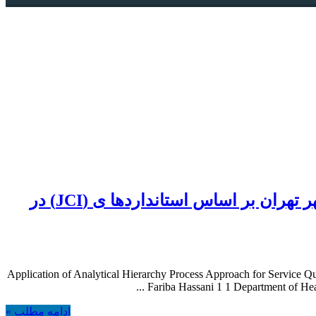
مقاله؛ ارزیابی كيفيت خدمات و رتبه بندی دپارتمان تصویر برداری بیمارستان ها ی منتخب شهر تهران بر اساس استانداردها ی (JCI) در
Application of Analytical Hierarchy Process Approach for Service 
Fariba Hassani 1 1 Department of Hea
ادامه مطلب »