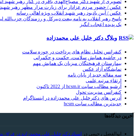
تصویری از شهید دکتر مصباح‌الهدی باقری در کنار رهبر شهید ان
عکس / حضور مردم عزادار برای زیارت مزار مطهر رهبر شهید ان
عکس / آیین یادبود رهبر شهید انقلاب ویژه اهالی رسانه
پاسخ رهبر انقلاب به نامه بیعت دبیرکل و رزمندگان حزب‌الله لب
یک پدیده اعجاب انگیز
وبلاگ دکتر خلیل علی محمدزاده
کنفرانس تحلیل نظام های پرداخت در حوزه سلامت
در حاشیه همایش سلامت، حکمت و حکمرانی
بیمارستان فرهیختگان میزبان یک همایش مهم
نمایشگاه آزاد عکس
سه مقاله جدید از پایان نامه
ارتقاء مرتبه علمی
آرشیو مطالب سایت hcsm.ir از 2022 تاکنون
کنفرانس مدیریت تحول
آدرس های دکترخلیل علی محمدزاده در اینستاگرام
جدیدترین مطالب سایت hcsm
آخرین دیدگاه‌ها
ابوالفضل رحیمی
در
استاد دکترخلیل علی محمدزاده در فراق پد