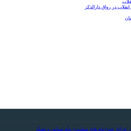
قلاب
قلاب در رواق دارالذکر
نان
ر عزادار شد+پیام های تسلیت+ پیام سپاس و تشکر