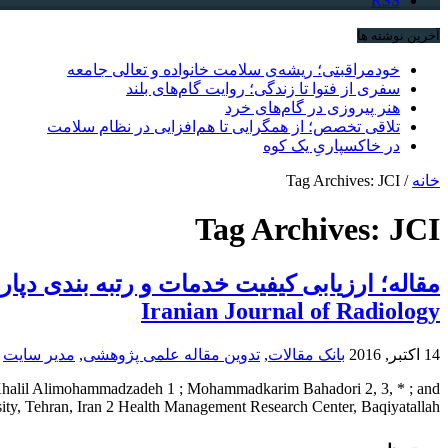
RSS
آخرین نوشته ها
خودمراقبتی؛ ریشه‌ی سلامت خانواده و تعالی جامعه
سفری از فتوا تا زندگی؛ روایت گام‌های بلند
هنر پیروزی در گام‌های خرد
تلاقی تخصص؛ از همگرایی تا هم‌افزایی در نظام سلامت
در خاکسپاریِ یک کوه
خانه
/
Tag Archives: JCI
Tag Archives:
JCI
Iranian Journal of Radiology
14 اکتبر, 2016
بانک مقالات
,
تدوین مقاله علمی پژوهشی
,
مدیر سایت
y Khalil Alimohammadzadeh 1 ; Mohammadkarim Bahadori 2, 3, * ; and
, Tehran, Iran 2 Health Management Research Center, Baqiyatallah ...