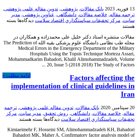
13 فوریه, 2023
بانک مقالات
,
پژوهشی
,
تدوین مقاله علمی پژوهشی
,
ترجمه مقاله
,
خلاصه مقالات
,
دانشگاهی
,
عناوین پژوهشی
,
مدیر
برای
سایت
,
مركز تحقيقات سياستگذاري اقتصاد سلامت
دیدگاه‌ها
بسته
4
هستند
مقاله
مقالات منتشره استاد دکتر خلیل علی محمدزاده و همکاران در
منتشره
مجله طب نظامی دانشگاه علوم پزشکی بقیه الله The Prediction of
در
Medical Errors in the Emergency Department of the Military
مجله
Hospitals Using the Topsis Technique Morteza Assari,
طب
Mohammadkarim Bahadori, Khalil Alimohammadzadeh, Volume
نظامی(نم
20, Issue 5 (2018 2018) The Study of Factors ...
اسکوپوس
ادامه مطلب »
Factors affecting the
implementation of clinical guidelines in
Iran
20 سپتامبر, 2020
بانک مقالات
,
تدوین مقاله علمی پژوهشی
,
ترجمه
مقاله
,
خلاصه مقالات
,
دانشگاهی
,
روش تحقیق
,
مدیر سایت
,
مركز
برای
تحقيقات سياستگذاري اقتصاد سلامت
دیدگاه‌ها
بسته هستند
Factors
Kimiaeimehr F, Hosseini SM, Alimohammadzadeh KH, Bahadori
affecting
Bahadori MK, Maher A. Confirmatory factor analysis model of
the