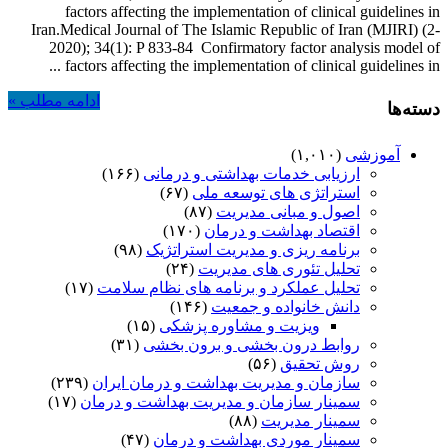
factors affecting the implementation of clinical guidelines in
implementation
Iran.Medical Journal of The Islamic Republic of Iran (MJIRI) (2-
of
2020); 34(1): P 833-84 Confirmatory factor analysis model of
clinical
factors affecting the implementation of clinical guidelines in ...
guidelines
in
ادامه مطلب »
Iran
دسته‌ها
آموزشی
(۱,۰۱۰)
ارزیابی خدمات بهداشتی و درمانی
(۱۶۶)
استراتژی های توسعه ملی
(۶۷)
اصول و مبانی مدیریت
(۸۷)
اقتصاد بهداشت و درمان
(۱۷۰)
برنامه ریزی و مدیریت استراتژیک
(۹۸)
تحلیل تئوری های مدیریت
(۲۴)
تحلیل عملکرد و برنامه های نظام سلامت
(۱۷)
دانش خانواده و جمعیت
(۱۴۶)
ویزیت و مشاوره پزشکی
(۱۵)
روابط درون بخشی و برون بخشی
(۳۱)
روش تحقیق
(۵۶)
سازمان و مدیریت بهداشت و درمان ایران
(۲۳۹)
سمینار سازمان و مدیریت بهداشت و درمان
(۱۷)
سمینار مدیریت
(۸۸)
سمینار موردی بهداشت و درمان
(۴۷)