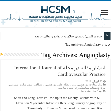
خودمراقبتی؛ ریشه‌ی سلامت خانواده و تعالی جامعه
خانه
/
Tag Archives: Angioplasty
Tag Archives:
Angioplasty
انتشار مقاله در مجله International Journal of
Cardiovascular Practice
23 آوریل, 2019
بانک مقالات
,
پژوهشی
,
تدوین مقاله علمی پژوهشی
,
دانشگاهی
,
مدیر سایت
,
مدیریتی
,
مركز تحقيقات سياستگذاري اقتصاد سلامت
برای
دیدگاه‌ها
بسته هستند
انتشار
مقاله
Short and Long–Term Follow–up in the Elderly Patients With ST–
در
Elevation Myocardial Infarction Receiving Primary Angioplasty or
مجله
International
Thrombolytic Therapy Mohammad Kazem Kazemi, Khalil
Journal