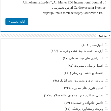
of
Alimohammadzadeh*, Ali Maher PDF International Journal of
Cardiovascular
Cardiovascular Practice آدرس دسترسی
Practice
http://journals.sbmu.ac.ir/ijcp/issue/view/1679
ادامه مطلب »
دسته‌ها
آموزشی
(۱,۰۱۰)
ارزیابی خدمات بهداشتی و درمانی
(۱۶۶)
استراتژی های توسعه ملی
(۶۷)
اصول و مبانی مدیریت
(۸۷)
اقتصاد بهداشت و درمان
(۱۷۰)
برنامه ریزی و مدیریت استراتژیک
(۹۸)
تحلیل تئوری های مدیریت
(۲۴)
تحلیل عملکرد و برنامه های نظام سلامت
(۱۷)
دانش خانواده و جمعیت
(۱۴۶)
ویزیت و مشاوره پزشکی
(۱۵)