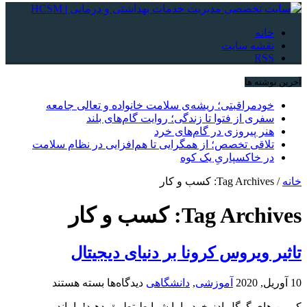
خانه
نقشه سایت
RSS
آخرین نوشته ها
خودمراقبتی؛ ریشه‌ی سلامت خانواده و تعالی جامعه
سفری از فتوا تا زندگی؛ روایت گام‌های بلند
هنر پیروزی در گام‌های خرد
تلاقی تخصص؛ از همگرایی تا هم‌افزایی در نظام سلامت
در خاکسپاریِ یک کوه
خانه
/
Tag Archives: کسب و کار
Tag Archives:
کسب و کار
تاثیر ویروس کرونا بر دنیای دیجیتال
برای
10 آوریل, 2020
آموزشی
,
دانشگاهی
دیدگاه‌ها
بسته هستند
تاثیر
کمپین های گوگل ادز خود را با شرایط تطبیق دهید! با پاندمی