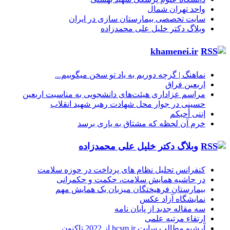
واحد تهران شمال
سایت تخصصی بیمارستان سازی در ایران
وبلاگ دکتر خلیل علی محمدزاده
khamenei.ir
نماهنگ |‌ گرچه دوریم به یاد تو سخن میگوییم...
اربعین فراق
مراسم عزاداری هیئت‌های دانشجویی به مناسبت اربعین
حسینی در جوار محل شهادت رهبر شهید انقلاب
إننی أحبکم
خرم آن لحظه که مشتاق به یاری برسد
وبلاگ دکتر خلیل علی محمدزاده
کنفرانس تحلیل نظام های پرداخت در حوزه سلامت
در حاشیه همایش سلامت، حکمت و حکمرانی
بیمارستان فرهیختگان میزبان یک همایش مهم
نمایشگاه آزاد عکس
سه مقاله جدید از پایان نامه
ارتقاء مرتبه علمی
آرشیو مطالب سایت hcsm.ir از 2022 تاکنون