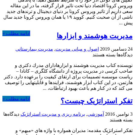
ویروس
ویروس کرونا اقتصاد دنیا تحت تاثیر قرار گرفته، ما در این مقاله
کرونا
سعی داریم از تاثیر ویروس کرونا بر دنیای دیجیتال و ترندهای جدید
بر
ناشی از آن صحبت کنیم. کووید ۱۹ یا همان ویروس کرونا جدید سال
دنیای
پیش ...
دیجیتال
ادامه مطلب »
مدیریت هوشمند و ابزارها
24 دسامبر, 2019
اصول و مبانی مدیریت
,
مدیریت بیمارستانی
برای
دیدگاه‌ها
بسته هستند
مدیریت
نویسنده كتاب مدیریت هوشمند و ابزارهادارای مدرك دكتری و
هوشمند
صاحب كرسی در مدیریت پروژه از دانشگاه كلگری – كانادا –
و
ریاست موسسه تصمیمات برای ارتقای كیفیت را برعهده دارد. دكتر
ابزارها
هارتمن، در این كتاب ابزار هوشمند، فرایندها و قابلیتهایی را توصیف
می كند كه در كنار هم باعث بهبود ارتباطات، ...
ادامه مطلب »
تفکر استراتژیک چیست؟
3 نوامبر, 2016
آموزشی
,
برنامه ریزی و مدیریت استراتژیک
دیدگاه‌ها
برای
بسته هستند
تفکر
تفکر استراتژیک مقدمه: مدیران همواره با واژه های «مبهم» و
استراتژیک