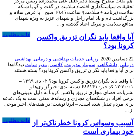
اهم نکات مطرح توسط دکترخلیل علی محمدزاده رییس مرکز
تحقیقات سیاستگذاری اقتصاد سلامت در گفت و گو با شبکه
سلامت (برنامه + سلامت)/ ساعت 10.45 صبح – با عرض سلام و
بزرگداشت نام و یاد امام راحل و شهدای عزیز به ویژه شهدای
مدافع سلامت و تبریک اعیاد گذشته و ...
ادامه مطلب »
آیا واقعا باید نگران تزریق واکسن
کرونا بود؟
22 دسامبر, 2020
ارزیابی خدمات بهداشتی و درمانی
,
بهداشتی
درمانی
,
دانشگاهی
,
سمینار مدیریت
,
کلاسی
,
مدیر سایت
دیدگاه‌ها
برای آیا واقعا باید نگران تزریق واکسن کرونا بود؟
بسته هستند
آیا واقعا باید نگران تزریق واکسن کرونا بود؟ ۰۲ دی ۱۳۹۹ –
۱۲:۳۰:۰۱ کد خبر: ۶۸۶۱۴۱ دسته بندی: خبرگزاری‌ها و
نشریات، فضای مجازی تزریق واکسن کرونا به دلیل بدبینی‌های
برخی افراد در شبکه‌های مجازی و رسانه‌ها مدتی است به یک دغدغه
برای مردم تبدیل شده است. – ایرنا نوشت: در هفته‌های اخیر موجی
از ...
ادامه مطلب »
آسیب وسواس کرونا خطرناک‌تر از
خود بیماری است