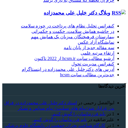
خرم آن لحظه که مشتاق به یاری برسد
وبلاگ دکتر خلیل علی محمدزاده
کنفرانس تحلیل نظام های پرداخت در حوزه سلامت
در حاشیه همایش سلامت، حکمت و حکمرانی
بیمارستان فرهیختگان میزبان یک همایش مهم
نمایشگاه آزاد عکس
سه مقاله جدید از پایان نامه
ارتقاء مرتبه علمی
آرشیو مطالب سایت hcsm.ir از 2022 تاکنون
کنفرانس مدیریت تحول
آدرس های دکترخلیل علی محمدزاده در اینستاگرام
جدیدترین مطالب سایت hcsm
آخرین دیدگاه‌ها
ابوالفضل رحیمی
در
استاد دکترخلیل علی محمدزاده در فراق
پدر عزادار شد+پیام های تسلیت+ پیام سپاس و تشکر
1
در
باید فرزندانمان را گوش کنیم.
علیرضاتقیه
در
باید فرزندانمان را گوش کنیم.
1
در
کارگاه شناخت بحران جمعیت در دانشگاه علوم پزشکی