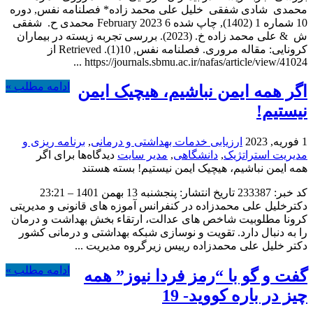
محمدی شادی شفقی خلیل علی محمد زاده* فصلنامه نفس, دوره
10 شماره 1 (1402), چاپ شده 6 February 2023 محمدی ح. شفقی
ش & علی محمد زاده خ. (2023). بررسی تجربه زیسته در بیماران
کرونایی: مقاله مروری. فصلنامه نفس, 10(1). Retrieved از
https://journals.sbmu.ac.ir/nafas/article/view/41024 ...
ادامه مطلب »
اگر‌ همه‌ ایمن‌ نباشیم،‌ هیچیک‌ ایمن‌
نیستیم!
1 فوریه, 2023
ارزیابی خدمات بهداشتی و درمانی
,
برنامه ریزی و
مدیریت استراتژیک
,
دانشگاهی
,
مدیر سایت
دیدگاه‌ها
برای اگر‌
همه‌ ایمن‌ نباشیم،‌ هیچیک‌ ایمن‌ نیستیم!
بسته هستند
کد خبر: 233387 تاریخ انتشار: پنجشنبه 13 بهمن 1401 – 23:21
دکترخلیل علی محمدزاده در کنفرانس آموزه های قانونی و مدیریتی
کرونا مطلوبیت شاخص های عدالت، ارتقاء بخش بهداشت و درمان
را به دنبال دارد. تقویت و نوسازی شبکه بهداشتی و درمانی کشور
دکتر خلیل علی محمدزاده رییس زیرگروه مدیریت ...
ادامه مطلب »
گفت و گو با “رمز فردا نیوز” همه
چیز در باره کووید- 19