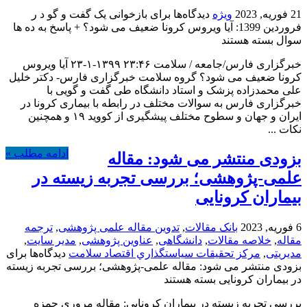
21 فوریه, 2023
ویژه
دیدگاه‌ها
برای بازخوانی یک گفت و گو د ر
فروردین 1399: آیا ویروس کرونا ضعیف می شود؟ + پاسخ به ده ها
سوال
بسته هستند
خبرگزاری فارس/جامعه / سلامت ۲۳:۴۶ ۱۳۹۹-۱-۲۳ آیا ویروس
کرونا ضعیف می شود؟ گروه سلامت خبرگزاری فارس- دکتر خلیل
علی محمدزاده پزشک و استاد دانشگاه طی گفت و گویی با
خبرگزاری فارس به سوالات مختلف در رابطه با بیماری کرونا در
ایران و جهان و سطوح مختلف پیشگیری از کووید ۱۹ و همچنین
نکات ...
ادامه مطلب »
بزودی منتشر می شود: مقاله
علمی-پژوهشی؛ بررسی تجربه زیسته در
بیماران کرونایی
6 فوریه, 2023
بانک مقالات
,
تدوین مقاله علمی پژوهشی
,
ترجمه
مقاله
,
خلاصه مقالات
,
دانشگاهی
,
عناوین پژوهشی
,
مدیر سایت
,
مدیریتی
,
مركز تحقيقات سياستگذاري اقتصاد سلامت
دیدگاه‌ها
برای
بزودی منتشر می شود: مقاله علمی-پژوهشی؛ بررسی تجربه زیسته
در بیماران کرونایی
بسته هستند
بررسی تجربه زیسته در بیماران کرونایی: مقاله مروری حمزه