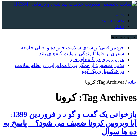
خانه
نقشه سایت
RSS
آخرین نوشته ها
خودمراقبتی؛ ریشه‌ی سلامت خانواده و تعالی جامعه
سفری از فتوا تا زندگی؛ روایت گام‌های بلند
هنر پیروزی در گام‌های خرد
تلاقی تخصص؛ از همگرایی تا هم‌افزایی در نظام سلامت
در خاکسپاریِ یک کوه
خانه
/
Tag Archives: کرونا
Tag Archives:
کرونا
بازخوانی یک گفت و گو د ر فروردین 1399:
آیا ویروس کرونا ضعیف می شود؟ + پاسخ به
ده ها سوال