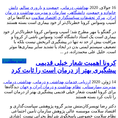
16 جولای, 2020
بهداشتی درمانی
,
جمعیت و باروری سالم
,
دانش
خانواده و جمعیت
,
دانشگاهی
,
سازمان و مدیریت بهداشت و درمان
ایران
,
مركز تحقيقات سياستگذاري اقتصاد سلامت
دیدگاه‌ها
برای
آسیب وسواس کرونا خطرناک‌تر از خود بیماری است
بسته هستند
در گفتگو با مهر مطرح شد؛ آسیب وسواس کرونا خطرناک‌تر از خود
بیماری است یک استاد دانشگاه گفت: وسواس ناشی از کرونا و
مراقبت بیش از حد نه تنها در پیشگیری اثربخش نیست بلکه با
تضعیف سیستم ایمنی بدن در ایجاد یا تشدید سایر بیماری‌ها موثر
است. خلیل علی محمدزاده، در ...
ادامه مطلب »
کرونا اهمیت شعار خیلی قدیمی
پیشگیری بهتر از درمان است را ثابت کرد
14 ژوئن, 2020
ارزیابی خدمات بهداشتی و درمانی
,
بهداشتی درمانی
,
مدیریت بیمارستانی
,
نظام بهداشت و درمان ایران و جهان
دیدگاه‌ها
برای کرونا اهمیت شعار خیلی قدیمی پیشگیری بهتر از درمان است
را ثابت کرد
بسته هستند
دکتر رضا تویسرکان‌منش مدیر گروه پژوهشی سیاست‌گذاری و
اقتصاد سلامت موسسه عالی پژوهش سازمان تأمین ‏اجتماعی
نظام سلامت خصوصی پاسخگوی شرایط بحرانی نیست [شادی