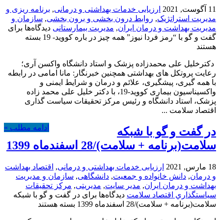
11 آگوست, 2021
ارزیابی خدمات بهداشتی و درمانی
,
برنامه ریزی و
مدیریت استراتژیک
,
روابط درون بخشی و برون بخشی
,
سازمان و
مدیریت بهداشت و درمان ایران
,
مدیریت بیمارستانی
دیدگاه‌ها
برای
گفت و گو با “رمز فردا نیوز” همه چیز در باره کووید- 19
بسته
هستند
دکترخلیل علی محمدزاده پزشک و استاد دانشگاه واکسن آری؛
رعایت پروتکل های بهداشتی همچنین خبرنگار: مانا امامی در رابطه
با همه گیری، پیشگیری، علائم و درمان و شرایط ایمنی و
واکسیناسیون بیماری کووید-19، با دکتر خلیل علی محمد زاده
پزشک، استاد دانشگاه و رئیس مرکز تحقیقات سیاست گذاری
اقتصاد سلامت ...
ادامه مطلب »
در گفت و گو با شبکه
سلامت(برنامه + سلامت)/28 اسفندماه 1399
18 مارس, 2021
ارزیابی خدمات بهداشتی و درمانی
,
اقتصاد بهداشت
و درمان
,
دانش خانواده و جمعیت
,
دانشگاهی
,
سازمان و مدیریت
بهداشت و درمان ایران
,
مدیر سایت
,
مدیریتی
,
مركز تحقيقات
سياستگذاري اقتصاد سلامت
دیدگاه‌ها
برای در گفت و گو با شبکه
سلامت(برنامه + سلامت)/28 اسفندماه 1399
بسته هستند