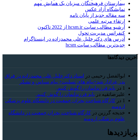
بیمارستان فرهیختگان میزبان یک همایش مهم
نمایشگاه آزاد عکس
سه مقاله جدید از پایان نامه
ارتقاء مرتبه علمی
آرشیو مطالب سایت hcsm.ir از 2022 تاکنون
کنفرانس مدیریت تحول
آدرس های دکترخلیل علی محمدزاده در اینستاگرام
جدیدترین مطالب سایت hcsm
آخرین دیدگاه‌ها
ابوالفضل رحیمی
در
استاد دکترخلیل علی محمدزاده در فراق
پدر عزادار شد+پیام های تسلیت+ پیام سپاس و تشکر
1
در
باید فرزندانمان را گوش کنیم.
علیرضاتقیه
در
باید فرزندانمان را گوش کنیم.
1
در
کارگاه شناخت بحران جمعیت در دانشگاه علوم پزشکی
ارومیه
خديجه گرزین
در
کارگاه شناخت بحران جمعیت در دانشگاه
علوم پزشکی ارومیه
پربازدیدها