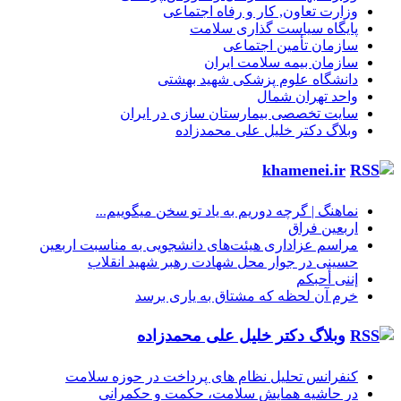
وزارت تعاون, کار و رفاه اجتماعی
پایگاه سیاست گذاری سلامت
سازمان تأمین اجتماعی
سازمان بیمه سلامت ایران
دانشگاه علوم پزشکی شهید بهشتی
واحد تهران شمال
سایت تخصصی بیمارستان سازی در ایران
وبلاگ دکتر خلیل علی محمدزاده
khamenei.ir
نماهنگ |‌ گرچه دوریم به یاد تو سخن میگوییم...
اربعین فراق
مراسم عزاداری هیئت‌های دانشجویی به مناسبت اربعین
حسینی در جوار محل شهادت رهبر شهید انقلاب
إننی أحبکم
خرم آن لحظه که مشتاق به یاری برسد
وبلاگ دکتر خلیل علی محمدزاده
کنفرانس تحلیل نظام های پرداخت در حوزه سلامت
در حاشیه همایش سلامت، حکمت و حکمرانی