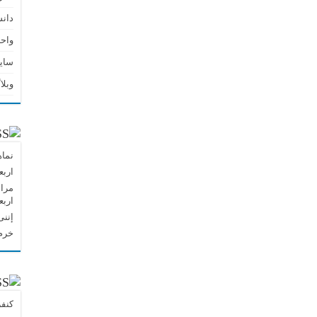
دان
واحد
سای
وبلا
نماه
اربع
مراس
اربع
إننی
خرم 
کنفر