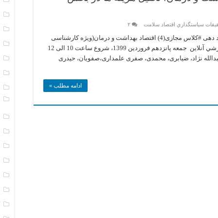
ا
يقات سياستگذاري اقتصاد سلامت
۲
ا
هر چیز را که نتوانی اندازه بگیری، نمی توانی بهبود دهی #کلاس مجازی(4) اقتصاد بهداشت و درمان(ویژه کارشناسی
ب
ارشد) edu1.iau-tnb.ac.ir ورود به كلاس هاي آموزشي آنلاين جمعه پانزدهم فروردین 1399، شروع ساعت 10 الی 12
بدالله نژاد، ضیابری، محمدی، صفری علمداری،صفویان، حیدری
ت
ت
ادامه مطلب »
د
و
ر
ر
س
س
س
س
ک