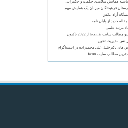
حاشیه همایش سلامت، حکمت و حکمرانی
رستان فرهیختگان میزبان یک همایش مهم
یشگاه آزاد عکس
قاله جدید از پایان نامه
اء مرتبه علمی
طالب سایت hcsm.ir از 2022 تاکنون
رانس مدیریت تحول
 های دکترخلیل علی محمدزاده در اینستاگرام
ترین مطالب سایت hcsm