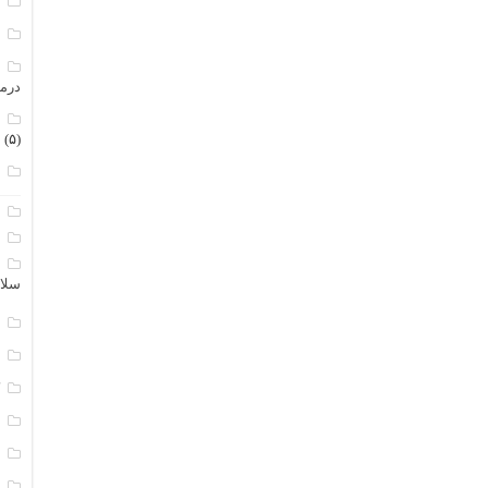
م
م
م
درم
م
(۵)
ن
ا
ب
ا
سلا
ج
د
ک
م
م
و