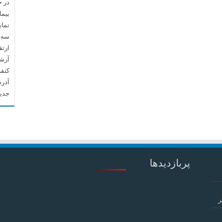
در 
بیما
نما
سه م
ارتق
آرشیو م
کنف
آدرس
جدید
پربازدیدها
ر