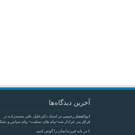
آخرین دیدگاه‌ها
ابوالفضل رحیمی
در
استاد دکترخلیل علی محمدزاده در
فراق پدر عزادار شد+پیام های تسلیت+ پیام سپاس و تشک
1
در
باید فرزندانمان را گوش کنیم.