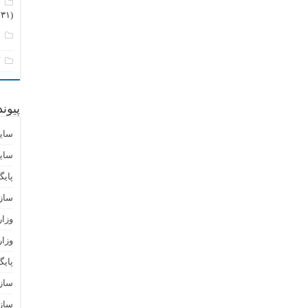
م
(۲۳۱)
ن
ک
پیون
سای
سای
پایگ
ساز
وزا
وزار
پای
سازم
سازم