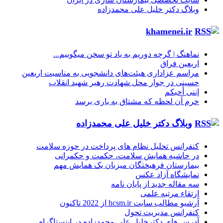
وبلاگ دکتر خلیل علی محمدزاده
khamenei.ir
نماهنگ |‌ گرچه دوریم به یاد تو سخن میگوییم...
اربعین فراق
مراسم عزاداری هیئت‌های دانشجویی به مناسبت اربعین
حسینی در جوار محل شهادت رهبر شهید انقلاب
إننی أحبکم
خرم آن لحظه که مشتاق به یاری برسد
وبلاگ دکتر خلیل علی محمدزاده
کنفرانس تحلیل نظام های پرداخت در حوزه سلامت
در حاشیه همایش سلامت، حکمت و حکمرانی
بیمارستان فرهیختگان میزبان یک همایش مهم
نمایشگاه آزاد عکس
سه مقاله جدید از پایان نامه
ارتقاء مرتبه علمی
آرشیو مطالب سایت hcsm.ir از 2022 تاکنون
کنفرانس مدیریت تحول
آدرس های دکترخلیل علی محمدزاده در اینستاگرام