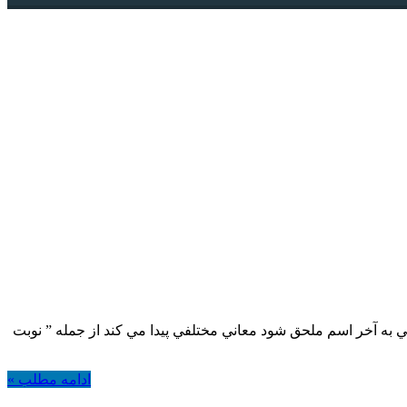
 واره وقتي به آخر اسم ملحق شود معاني مختلفي پيدا مي کند از جمله ” نوبت
ادامه مطلب »