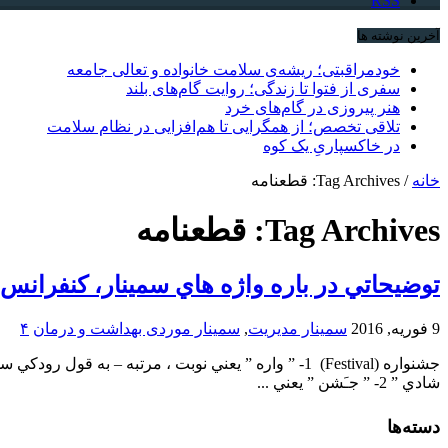
RSS
آخرین نوشته ها
خودمراقبتی؛ ریشه‌ی سلامت خانواده و تعالی جامعه
سفری از فتوا تا زندگی؛ روایت گام‌های بلند
هنر پیروزی در گام‌های خرد
تلاقی تخصص؛ از همگرایی تا هم‌افزایی در نظام سلامت
در خاکسپاریِ یک کوه
خانه
/
Tag Archives: قطعنامه
Tag Archives:
قطعنامه
توضيحاتي در باره واژه هاي سمينار، كنفرانس
9 فوریه, 2016
سمینار مدیریت
,
سمینار موردی بهداشت و درمان
۴
جشنواره (Festival) 1- ” واره ” يعني نوبت ، مرتبه –
شادي ” 2- ” جـَشن ” يعني ...
دسته‌ها