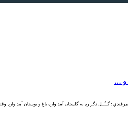
 و …
 به قول رودکي سمرقندي : گــُــل دگر ره به گلستان آمد واره باغ و بوستان آمد