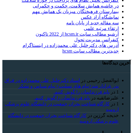
کنفرانس تحلیل نظام های پرداخت در حوزه سلامت
در حاشیه همایش سلامت، حکمت و حکمرانی
بیمارستان فرهیختگان میزبان یک همایش مهم
نمایشگاه آزاد عکس
سه مقاله جدید از پایان نامه
ارتقاء مرتبه علمی
آرشیو مطالب سایت hcsm.ir از 2022 تاکنون
کنفرانس مدیریت تحول
آدرس های دکترخلیل علی محمدزاده در اینستاگرام
جدیدترین مطالب سایت hcsm
آخرین دیدگاه‌ها
ابوالفضل رحیمی
در
استاد دکترخلیل علی محمدزاده در فراق
پدر عزادار شد+پیام های تسلیت+ پیام سپاس و تشکر
1
در
باید فرزندانمان را گوش کنیم.
علیرضاتقیه
در
باید فرزندانمان را گوش کنیم.
1
در
کارگاه شناخت بحران جمعیت در دانشگاه علوم پزشکی
ارومیه
خديجه گرزین
در
کارگاه شناخت بحران جمعیت در دانشگاه
علوم پزشکی ارومیه