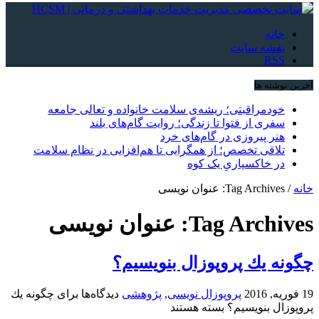
خانه
نقشه سایت
RSS
آخرین نوشته ها
خودمراقبتی؛ ریشه‌ی سلامت خانواده و تعالی جامعه
سفری از فتوا تا زندگی؛ روایت گام‌های بلند
هنر پیروزی در گام‌های خرد
تلاقی تخصص؛ از همگرایی تا هم‌افزایی در نظام سلامت
در خاکسپاریِ یک کوه
خانه
/
Tag Archives: عنوان نویسی
Tag Archives:
عنوان نویسی
چگونه يك پروپوزال بنويسيم؟
19 فوریه, 2016
پروپوزال نویسی
,
پژوهشی
دیدگاه‌ها
برای چگونه يك
پروپوزال بنويسيم؟
بسته هستند