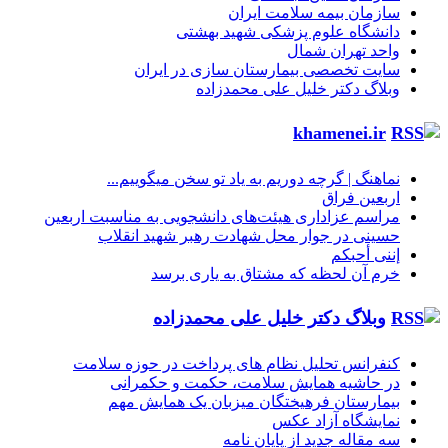
سازمان بیمه سلامت ایران
دانشگاه علوم پزشکی شهید بهشتی
واحد تهران شمال
سایت تخصصی بیمارستان سازی در ایران
وبلاگ دکتر خلیل علی محمدزاده
khamenei.ir
نماهنگ |‌ گرچه دوریم به یاد تو سخن میگوییم...
اربعین فراق
مراسم عزاداری هیئت‌های دانشجویی به مناسبت اربعین
حسینی در جوار محل شهادت رهبر شهید انقلاب
إننی أحبکم
خرم آن لحظه که مشتاق به یاری برسد
وبلاگ دکتر خلیل علی محمدزاده
کنفرانس تحلیل نظام های پرداخت در حوزه سلامت
در حاشیه همایش سلامت، حکمت و حکمرانی
بیمارستان فرهیختگان میزبان یک همایش مهم
نمایشگاه آزاد عکس
سه مقاله جدید از پایان نامه