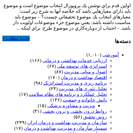
اولين قدم براي نوشتن يك پروپوزال انتخاب موضوع است و موضوع
بايد داراي معيارهايي باشد كه خلاصه آنها به شرح زير است:
معيارهاي انتخاب يك موضوع تحقيقاتي چيست؟ – موضوع بايد
مناسبت داشته باشد: يعني موضوع جزء موضوعات اولويت دار
باشد. – اجتناب از دوباره‌كاري در موضوع طرح: براي اينكه ...
ادامه مطلب »
دسته‌ها
آموزشی
(۱,۰۱۰)
ارزیابی خدمات بهداشتی و درمانی
(۱۶۶)
استراتژی های توسعه ملی
(۶۷)
اصول و مبانی مدیریت
(۸۷)
اقتصاد بهداشت و درمان
(۱۷۰)
برنامه ریزی و مدیریت استراتژیک
(۹۸)
تحلیل تئوری های مدیریت
(۲۴)
تحلیل عملکرد و برنامه های نظام سلامت
(۱۷)
دانش خانواده و جمعیت
(۱۴۶)
ویزیت و مشاوره پزشکی
(۱۵)
روابط درون بخشی و برون بخشی
(۳۱)
روش تحقیق
(۵۶)
سازمان و مدیریت بهداشت و درمان ایران
(۲۳۹)
سمینار سازمان و مدیریت بهداشت و درمان
(۱۷)