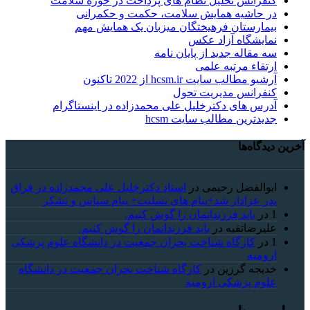
کنفرانس تحلیل نظام های پرداخت در حوزه سلامت
در حاشیه همایش سلامت، حکمت و حکمرانی
بیمارستان فرهیختگان میزبان یک همایش مهم
نمایشگاه آزاد عکس
سه مقاله جدید از پایان نامه
ارتقاء مرتبه علمی
آرشیو مطالب سایت hcsm.ir از 2022 تاکنون
کنفرانس مدیریت تحول
آدرس های دکترخلیل علی محمدزاده در اینستاگرام
جدیدترین مطالب سایت hcsm
آخرین دیدگاه‌ها
ابوالفضل رحیمی
در
استاد دکترخلیل علی محمدزاده در فراق
پدر عزادار شد+پیام های تسلیت+ پیام سپاس و تشکر
1
در
باید فرزندانمان را گوش کنیم.
علیرضاتقیه
در
باید فرزندانمان را گوش کنیم.
1
در
کارگاه شناخت بحران جمعیت در دانشگاه علوم پزشکی
ارومیه
خديجه گرزین
در
کارگاه شناخت بحران جمعیت در دانشگاه
علوم پزشکی ارومیه