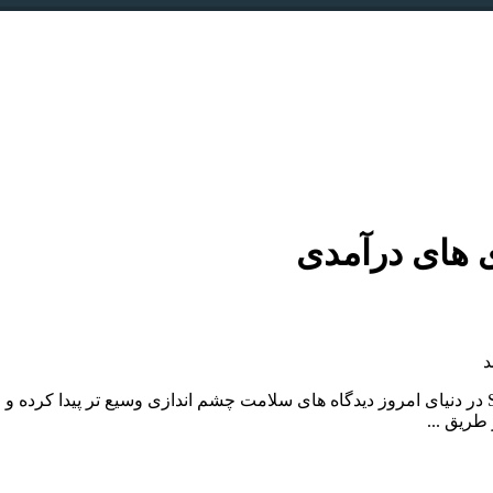
 های درآمدی
د
عوامل اجتماعی موثر بر سلامت Social Determinants of Health:SDH در دنیای امروز دیدگاه های سلامت چش
طریق ...