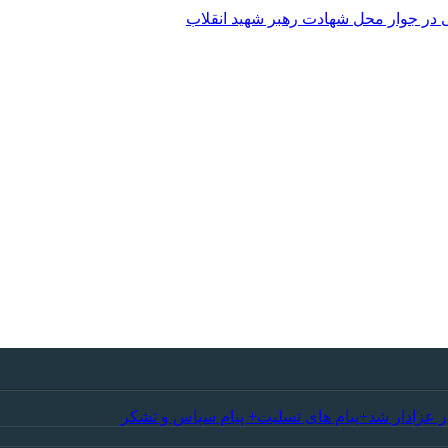
 در جوار محل شهادت رهبر شهید انقلاب
ر عزادار شد+پیام های تسلیت+ پیام سپاس و تشکر