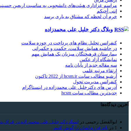
مراسم عزاداری هیئت‌های دانشجویی به مناسبت اربعین حسینی
إننی أحبکم
خرم آن لحظه که مشتاق به یاری برسد
وبلاگ دکتر خلیل علی محمدزاده
کنفرانس تحلیل نظام های پرداخت در حوزه سلامت
در حاشیه همایش سلامت، حکمت و حکمرانی
بیمارستان فرهیختگان میزبان یک همایش مهم
نمایشگاه آزاد عکس
سه مقاله جدید از پایان نامه
ارتقاء مرتبه علمی
آرشیو مطالب سایت hcsm.ir از 2022 تاکنون
کنفرانس مدیریت تحول
آدرس های دکترخلیل علی محمدزاده در اینستاگرام
جدیدترین مطالب سایت hcsm
آخرین دیدگاه‌ها
ابوالفضل رحیمی
در
استاد دکترخلیل علی محمدزاده در فراق پد
1
در
باید فرزندانمان را گوش کنیم.