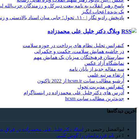
پاسخ رهبر انقلاب به نامه بیعت دبیرکل و رزمندگان حزب‌الله لب
یک پدیده اعجاب انگیز
پادپخش رادیو نگار | ۱۱۰. تحول؛ جایی میان اسناد بالادستی و زندگی روزمره مردم
وبلاگ دکتر خلیل علی محمدزاده
کنفرانس تحلیل نظام های پرداخت در حوزه سلامت
در حاشیه همایش سلامت، حکمت و حکمرانی
بیمارستان فرهیختگان میزبان یک همایش مهم
نمایشگاه آزاد عکس
سه مقاله جدید از پایان نامه
ارتقاء مرتبه علمی
آرشیو مطالب سایت hcsm.ir از 2022 تاکنون
کنفرانس مدیریت تحول
آدرس های دکترخلیل علی محمدزاده در اینستاگرام
جدیدترین مطالب سایت hcsm
آخرین دیدگاه‌ها
ابوالفضل رحیمی
در
استاد دکترخلیل علی محمدزاده در فراق پد
1
در
باید فرزندانمان را گوش کنیم.