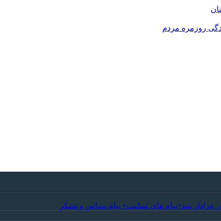
نان
ر عزادار شد+پیام های تسلیت+ پیام سپاس و تشکر