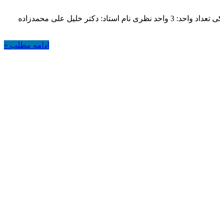
عنوان درس:روابط درون بخشی و برون بخشی رشته تحصیلی: مدیریت خدمات بهداشتی-درمانی واحد دانشگاهی: تهران شمال و تهران پزشکی تعداد واحد: 3 واحد نظری نام استاد: دکتر خلیل علی محمدزاده
ادامه مطلب »