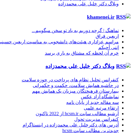
وبلاگ دکتر خلیل علی محمدزاده
khamenei.ir
نماهنگ |‌ گرچه دوریم به یاد تو سخن میگوییم...
اربعین فراق
مراسم عزاداری هیئت‌های دانشجویی به مناسبت اربعین حسینی
إننی أحبکم
خرم آن لحظه که مشتاق به یاری برسد
وبلاگ دکتر خلیل علی محمدزاده
کنفرانس تحلیل نظام های پرداخت در حوزه سلامت
در حاشیه همایش سلامت، حکمت و حکمرانی
بیمارستان فرهیختگان میزبان یک همایش مهم
نمایشگاه آزاد عکس
سه مقاله جدید از پایان نامه
ارتقاء مرتبه علمی
آرشیو مطالب سایت hcsm.ir از 2022 تاکنون
کنفرانس مدیریت تحول
آدرس های دکترخلیل علی محمدزاده در اینستاگرام
جدیدترین مطالب سایت hcsm