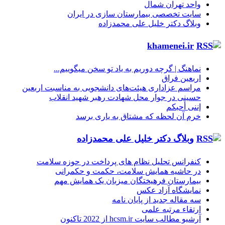
واحد تهران شمال
سایت تخصصی بیمارستان سازی در ایران
وبلاگ دکتر خلیل علی محمدزاده
khamenei.ir
نماهنگ |‌ گرچه دوریم به یاد تو سخن میگوییم...
اربعین فراق
مراسم عزاداری هیئت‌های دانشجویی به مناسبت اربعین
حسینی در جوار محل شهادت رهبر شهید انقلاب
إننی أحبکم
خرم آن لحظه که مشتاق به یاری برسد
وبلاگ دکتر خلیل علی محمدزاده
کنفرانس تحلیل نظام های پرداخت در حوزه سلامت
در حاشیه همایش سلامت، حکمت و حکمرانی
بیمارستان فرهیختگان میزبان یک همایش مهم
نمایشگاه آزاد عکس
سه مقاله جدید از پایان نامه
ارتقاء مرتبه علمی
آرشیو مطالب سایت hcsm.ir از 2022 تاکنون