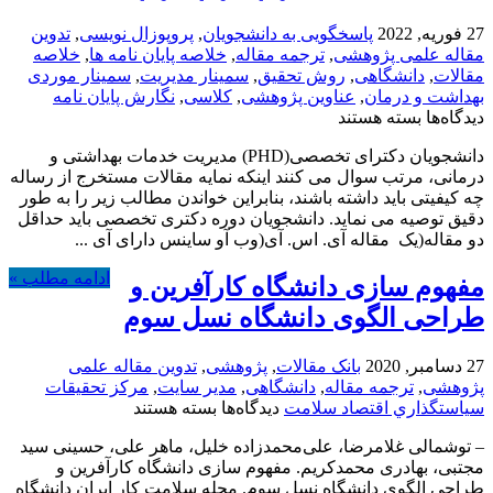
27 فوریه, 2022
پاسخگویی به دانشجویان
,
پروپوزال نویسی
,
تدوین
مقاله علمی پژوهشی
,
ترجمه مقاله
,
خلاصه پایان نامه ها
,
خلاصه
مقالات
,
دانشگاهی
,
روش تحقیق
,
سمینار مدیریت
,
سمینار موردی
بهداشت و درمان
,
عناوین پژوهشی
,
کلاسی
,
نگارش پایان نامه
برای
دیدگاه‌ها
بسته هستند
قابل
دانشجویان دکترای تخصصی(PHD) مدیریت خدمات بهداشتی و
توجه
درمانی، مرتب سوال می کنند اینکه نمایه مقالات مستخرج از رساله
دانشجویان
چه کیفیتی باید داشته باشند، بنابراین خواندن مطالب زیر را به طور
دکترای
دقیق توصیه می نماید. دانشجویان دوره دکتری تخصصی باید حداقل
تخصصی(PHD)،
دو مقاله(یک مقاله آی. اس. آی(وب آو ساینس دارای آی ...
مهم،
مهم،
ادامه مطلب »
مفهوم سازی دانشگاه کارآفرین و
مهم
طراحی الگوی دانشگاه نسل سوم
27 دسامبر, 2020
بانک مقالات
,
پژوهشی
,
تدوین مقاله علمی
پژوهشی
,
ترجمه مقاله
,
دانشگاهی
,
مدیر سایت
,
مركز تحقيقات
برای
سياستگذاري اقتصاد سلامت
دیدگاه‌ها
بسته هستند
مفهوم
– توشمالی غلامرضا، علی‌محمدزاده خلیل، ماهر علی، حسینی سید
سازی
مجتبی، بهادری محمدکریم. مفهوم سازی دانشگاه کارآفرین و
دانشگاه
طراحی الگوی دانشگاه نسل سوم. مجله سلامت کار ایران دانشگاه
کارآفرین