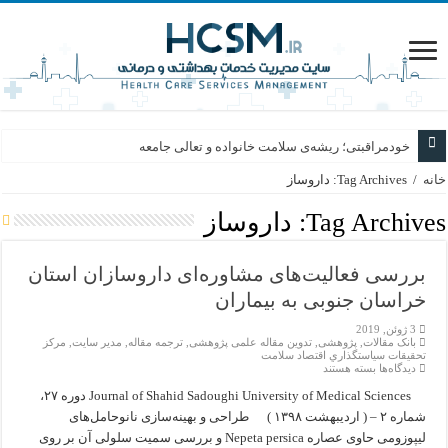
خودمراقبتی؛ ریشه‌ی سلامت خانواده و تعالی جامعه
خانه
/
Tag Archives: داروساز
Tag Archives:
داروساز
بررسی فعالیت‌های مشاوره‌ای داروسازان استان
خراسان جنوبی به بیماران
3 ژوئن, 2019
بانک مقالات
,
پژوهشی
,
تدوین مقاله علمی پژوهشی
,
ترجمه مقاله
,
مدیر سایت
,
مركز
تحقيقات سياستگذاري اقتصاد سلامت
برای
دیدگاه‌ها
بسته هستند
بررسی
فعالیت‌های
Journal of Shahid Sadoughi University of Medical Sciences دوره ۲۷،
مشاوره‌ای
شماره ۲ – ( اردیبهشت ۱۳۹۸ ) طراحی و بهینه‌سازی نانو‌حامل‌های
داروسازان
استان
لیپوزومی حاوی عصاره Nepeta persica و بررسی سمیت سلولی آن بر روی
خراسان