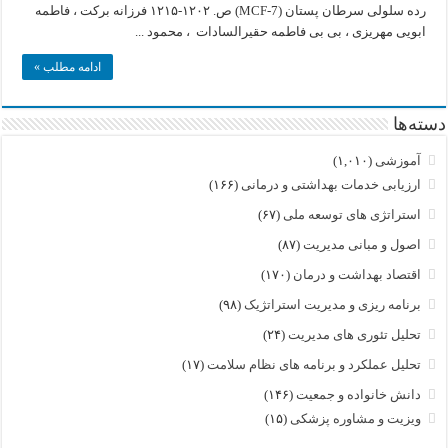
رده سلولی سرطان پستان (MCF-7) ص. ۱۲۰۲-۱۲۱۵ فرزانه برکت ، فاطمه
جنوبی
به
ابویی مهریزی ، بی بی فاطمه حقیرالسادات ، محمود ...
بیماران
ادامه مطلب »
دسته‌ها
آموزشی
(۱,۰۱۰)
ارزیابی خدمات بهداشتی و درمانی
(۱۶۶)
استراتژی های توسعه ملی
(۶۷)
اصول و مبانی مدیریت
(۸۷)
اقتصاد بهداشت و درمان
(۱۷۰)
برنامه ریزی و مدیریت استراتژیک
(۹۸)
تحلیل تئوری های مدیریت
(۲۴)
تحلیل عملکرد و برنامه های نظام سلامت
(۱۷)
دانش خانواده و جمعیت
(۱۴۶)
ویزیت و مشاوره پزشکی
(۱۵)