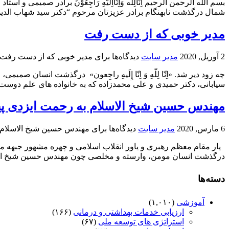
بسم الله الرحمن الرحیم اِنَّالِلَه وَاِنَّااِلَيْهِ رَاجِعُوْنَ براد
شمال درگذشت نابهنگام برادر عزیزتان مرحوم “دکتر سید شهاب الدین 
مدیر خوبی که از دست رفت
2 آوریل, 2020
مدیر سایت
دیدگاه‌ها
برای مدیر خوبی که از دست رفت
چه زود دیر شد. «اِنّا لِلّهِ وَ اِنّا إِلَیهِ راجِعون» درگذشت انس
سیابانی، دکتر حمیدی و علی محمدزاده که به خانواده های علم دوست و 
مهندس حسین شیخ الاسلام به رحمت ایزدی پی
6 مارس, 2020
مدیر سایت
دیدگاه‌ها
برای مهندس حسین شیخ الاسلام 
یار مقام معظم رهبری و یاور انقلاب اسلامی و چهره مشهور جبهه مقاوم
درگذشت انسان مومن، وارسته و مخلصی چون مهندس حسین شیخ الا
دسته‌ها
آموزشی
(۱,۰۱۰)
ارزیابی خدمات بهداشتی و درمانی
(۱۶۶)
استراتژی های توسعه ملی
(۶۷)