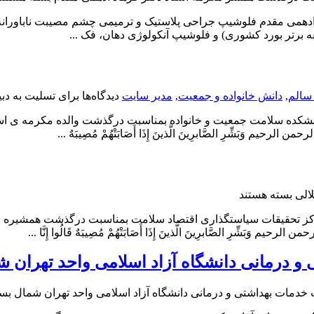
قدر جناب آقای دکتر ادهمی مقدم فلوشیپ جراحی پلاستیک و ترمیمی چشم مصیبت
رتر بورد کشوری) و فلوشیپ آنکولوژی دهان، فک ...
سالم
,
دانش خانواده و جمعیت
,
مدیر سایت
دیدگاه‌ها
برای تسلیت به دب
شکده سلامت جمعیت و خانواده بمناسبت درگذشت والده مکرمه ی اس
بَشِّرِ الصَّابرِینَ الَّذینَ إِذَا أَصَابَتْهُمْ مُصِیبَهٌ ...
الی
بسته هستند
ز تحقیقات سیاستگذاری اقتصاد سلامت بمناسبت درگذشت همشیره مک
ّرِ الصَّابرِینَ الَّذینَ إِذَا أَصَابَتْهُمْ مُصِیبَهٌ قَالُوا إِنَّا ...
و درمانی دانشگاه آزاد اسلامی واحد تهران ش
 خدمات بهداشتی و درمانی دانشگاه آزاد اسلامی واحد تهران شمال
بست