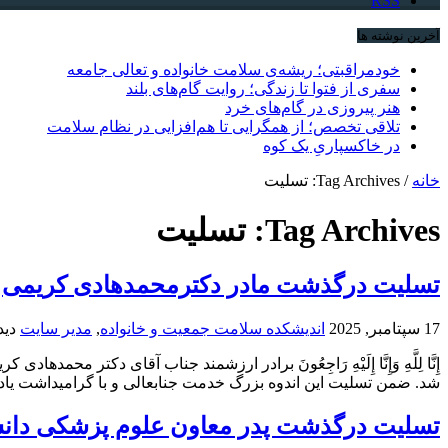
RSS
آخرین نوشته ها
خودمراقبتی؛ ریشه‌ی سلامت خانواده و تعالی جامعه
سفری از فتوا تا زندگی؛ روایت گام‌های بلند
هنر پیروزی در گام‌های خرد
تلاقی تخصص؛ از همگرایی تا هم‌افزایی در نظام سلامت
در خاکسپاریِ یک کوه
خانه
/
Tag Archives: تسلیت
Tag Archives:
تسلیت
تسلیت درگذشت مادر دکترمحمدهادی کریمی
17 سپتامبر, 2025
اندیشکده سلامت جمعیت و خانواده
,
مدیر سایت
دید
إِنَّا لِلَّهِ وَإِنَّا إِلَیْهِ رَاجِعُونَ برادر ارزشمند جناب آقای
شد. ضمن تسلیت این اندوه بزرگ خدمت جنابعالی و با گرامیداشت یاد و 
تسلیت درگذشت پدر معاون علوم پزشکی دانشگ