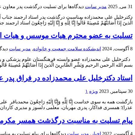
31 می, 2025
مدیر سایت
دیدگاه‌ها
برای تسلیت درگذشت پدر معاون عل
دکترخلیل علی محمدزاده بمناسبت درگذشت پدر استاد ارجمند جناب آقای 
الَّذینَ إِذَا أَصَابَتْهُمْ مُصِیبَهٌ قَالُوا إِنَّا لِلَّهِ وَ إِنَّا إِلَیْهِ رَاجِعُو
تسلیت به عضو محترم هیات موسس و هیات امنا
8 آگوست, 2024
اندیشکده سلامت جمعیت و خانواده
,
مدیر سایت
دیدگا
دکترخلیل علی محمدزاده عضو وابسته فرهنگستان علوم پزشکی و رئی
بسم الله الرحمن الرحیم وَبَشِّرِ الصَّابرِینَ الَّذینَ إِذَا أَصَابَتْهُمْ مُصِیبَهٌ قَالُوا إ
استاد دکترخلیل علی محمدزاده در فراق پدر 
30 سپتامبر, 2023
ویژه
۱
بازگشت همه به سوی خداست إِنَّا لِلَّهِ وَإِنَّا إِلَیْهِ رَاجِعُونَ
عذرا)؛ همسری فداکار، پدری مهربان، معلمی دلسوز و مدیری کاردان با بیش از ۶۰ سال سابق
پیام تسلیت به مناسبت درگذشت همسر مکرمه 
4 آگوست, 2022
اخبار
,
مدیر سایت
دیدگاه‌ها
برای پیام تسلیت به منا