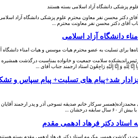
وم پزشکی دانشگاه آزاد اسلامی
بسته هستند
دکتر محسن نفر معاون محترم علوم پزشکی دانشگاه آزاد اسلامی پیام تس
نَ استاد ارجمند جناب آقای دکتر محسن نفر معاونت محترم ...
ء دانشگاه آزاد اسلامی
ه‌ها
برای تسلیت به عضو محترم هیات موسس و هیات امناء دانشگاه آز
س اندیشکده سلامت جمعیت و خانواده بمناسبت درگذشت همشیره مکرم
ِنَّا لِلَّهِ وَ إِنَّا إِلَیْهِ رَاجِعُونَ استاد ارجمند جناب آقای ...
عزادار شد+پیام های تسلیت+ پیام سپاس و تشک
 محمدباقر علی محمدزاده(همسر سرکار خانم صدیقه تسوجی آذر و پدر ارجمند
ه درخشان ...
استاد دکتر فرهاد ادهمی مقدم
سبت درگذشت همسر مکرمه استاد دکتر فرهاد ادهمی مقدم
بسته هستند