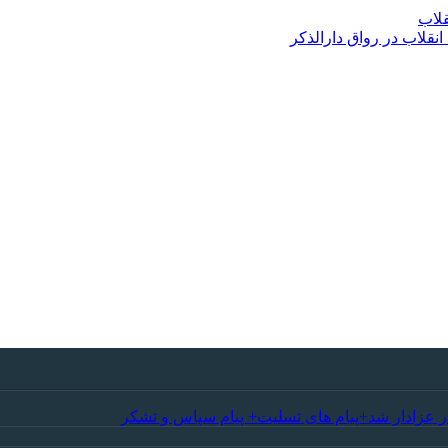
قلاب
قلاب در رواق دارالذکر
ر عزادار شد+پیام های تسلیت+ پیام سپاس و تشکر