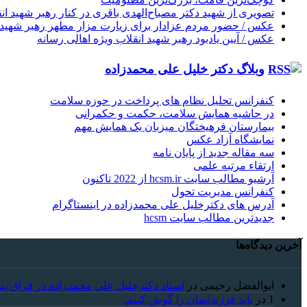
تصویری از شهید دکتر مصباح‌الهدی باقری در کنار رهبر شهید ان
عکس / حضور مردم عزادار برای زیارت مزار مطهر رهبر شهید ان
عکس / آیین یادبود رهبر شهید انقلاب ویژه اهالی رسانه
وبلاگ دکتر خلیل علی محمدزاده
کنفرانس تحلیل نظام های پرداخت در حوزه سلامت
در حاشیه همایش سلامت، حکمت و حکمرانی
بیمارستان فرهیختگان میزبان یک همایش مهم
نمایشگاه آزاد عکس
سه مقاله جدید از پایان نامه
ارتقاء مرتبه علمی
آرشیو مطالب سایت hcsm.ir از 2022 تاکنون
کنفرانس مدیریت تحول
آدرس های دکترخلیل علی محمدزاده در اینستاگرام
جدیدترین مطالب سایت hcsm
آخرین دیدگاه‌ها
ابوالفضل رحیمی
در
استاد دکترخلیل علی محمدزاده در فراق پد
1
در
باید فرزندانمان را گوش کنیم.