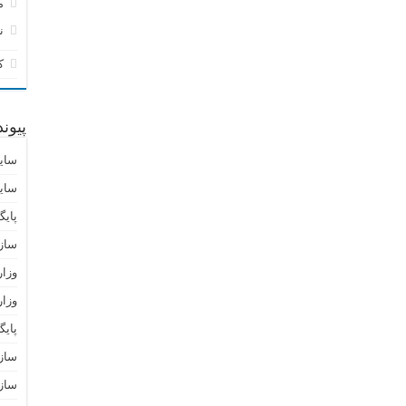
م
ن
ک
پیون
سای
سای
پایگ
ساز
وزا
وزار
پای
سازم
سازم