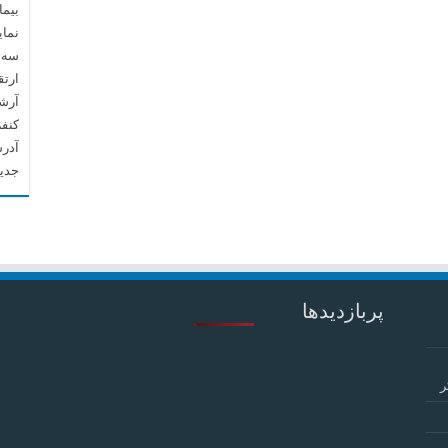
بیما
نما
سه م
ارتق
آرشیو م
کنف
آدرس
جدید
پربازدیدها
ر