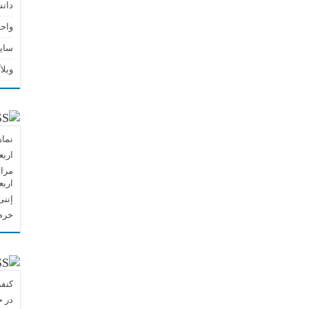
دان
واحد
سای
وبلا
نماه
اربع
مراس
اربع
إننی
خرم 
کنفر
در 