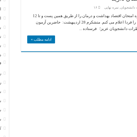
 دانشجویان
,
نمره نهایی
۱۶
ا
دانشجویان عزیز، با سلام. لطفا نظرات خود در باره امتحان اقتصاد بهداشت و درمان را از طریق همین پست و تا 12
ا
شب (27 اردیبهشت) ارسال دارید. در ضمن نمرات را فردا اعلام می کنم. متشکرم 28 اردیبهشت: حاضرین آزمون
ب
ت
ادامه مطلب »
ت
د
و
ر
ر
س
س
س
س
ک