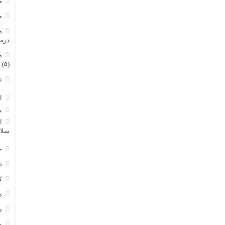
م
م
م
درم
م
(۵)
ن
ا
ب
ا
سلا
ج
د
ک
م
م
و