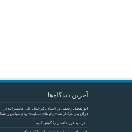
آخرین دیدگاه‌ها
ابوالفضل رحیمی
در
استاد دکترخلیل علی محمدزاده در
فراق پدر عزادار شد+پیام های تسلیت+ پیام سپاس و تشک
1
در
باید فرزندانمان را گوش کنیم.
علیرضاتقیه
در
باید فرزندانمان را گوش کنیم.